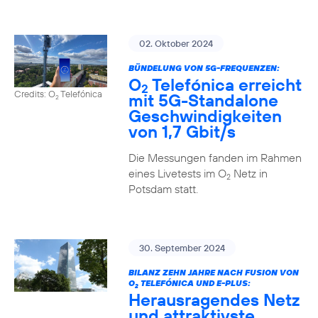
02. Oktober 2024
BÜNDELUNG VON 5G-FREQUENZEN:
O
Telefónica erreicht
2
Credits: O
Telefónica
mit 5G-Standalone
2
Geschwindigkeiten
von 1,7 Gbit/s
Die Messungen fanden im Rahmen
eines Livetests im O
Netz in
2
Potsdam statt.
30. September 2024
BILANZ ZEHN JAHRE NACH FUSION VON
O
TELEFÓNICA UND E-PLUS:
2
Herausragendes Netz
und attraktivste