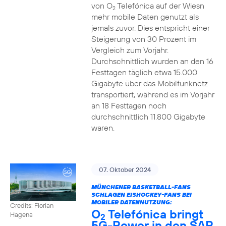
von O
Telefónica auf der Wiesn
2
mehr mobile Daten genutzt als
jemals zuvor. Dies entspricht einer
Steigerung von 30 Prozent im
Vergleich zum Vorjahr.
Durchschnittlich wurden an den 16
Festtagen täglich etwa 15.000
Gigabyte über das Mobilfunknetz
transportiert, während es im Vorjahr
an 18 Festtagen noch
durchschnittlich 11.800 Gigabyte
waren.
07. Oktober 2024
MÜNCHENER BASKETBALL-FANS
SCHLAGEN EISHOCKEY-FANS BEI
MOBILER DATENNUTZUNG:
Credits: Florian
O
Telefónica bringt
Hagena
2
5G-Power in den SAP