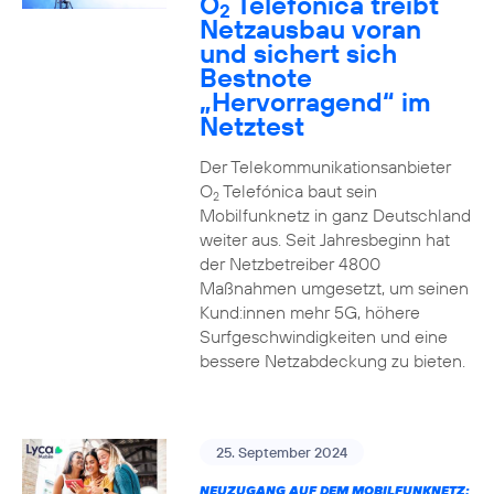
O
Telefónica treibt
2
Netzausbau voran
und sichert sich
Bestnote
„Hervorragend“ im
Netztest
Der Telekommunikationsanbieter
O
Telefónica baut sein
2
Mobilfunknetz in ganz Deutschland
weiter aus. Seit Jahresbeginn hat
der Netzbetreiber 4800
Maßnahmen umgesetzt, um seinen
Kund:innen mehr 5G, höhere
Surfgeschwindigkeiten und eine
bessere Netzabdeckung zu bieten.
25. September 2024
NEUZUGANG AUF DEM MOBILFUNKNETZ: