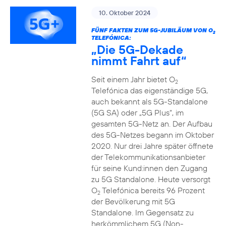
10. Oktober 2024
FÜNF FAKTEN ZUM 5G-JUBILÄUM VON O
2
TELEFÓNICA:
„Die 5G-Dekade
nimmt Fahrt auf“
Seit einem Jahr bietet O
2
Telefónica das eigenständige 5G,
auch bekannt als 5G-Standalone
(5G SA) oder „5G Plus“, im
gesamten 5G-Netz an. Der Aufbau
des 5G-Netzes begann im Oktober
2020. Nur drei Jahre später öffnete
der Telekommunikationsanbieter
für seine Kund:innen den Zugang
zu 5G Standalone. Heute versorgt
O
Telefónica bereits 96 Prozent
2
der Bevölkerung mit 5G
Standalone. Im Gegensatz zu
herkömmlichem 5G (Non-