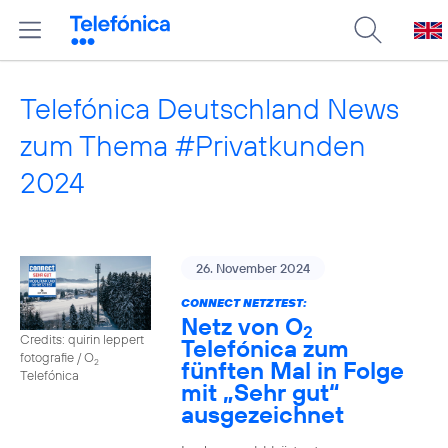
Telefónica Deutschland News
zum Thema #Privatkunden
2024
26. November 2024
CONNECT NETZTEST:
Netz von O
2
Credits: quirin leppert
Telefónica zum
fotografie / O
fünften Mal in Folge
2
Telefónica
mit „Sehr gut“
ausgezeichnet