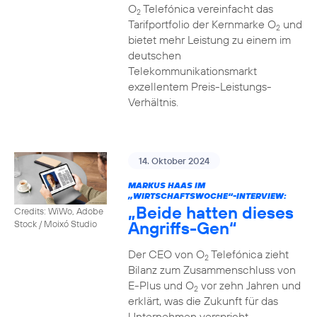
O
Telefónica vereinfacht das
2
Tarifportfolio der Kernmarke O
und
2
bietet mehr Leistung zu einem im
deutschen
Telekommunikationsmarkt
exzellentem Preis-Leistungs-
Verhältnis.
14. Oktober 2024
MARKUS HAAS IM
„WIRTSCHAFTSWOCHE“-INTERVIEW:
„Beide hatten dieses
Credits: WiWo, Adobe
Angriffs-Gen“
Stock / Moixó Studio
Der CEO von O
Telefónica zieht
2
Bilanz zum Zusammenschluss von
E-Plus und O
vor zehn Jahren und
2
erklärt, was die Zukunft für das
Unternehmen verspricht.