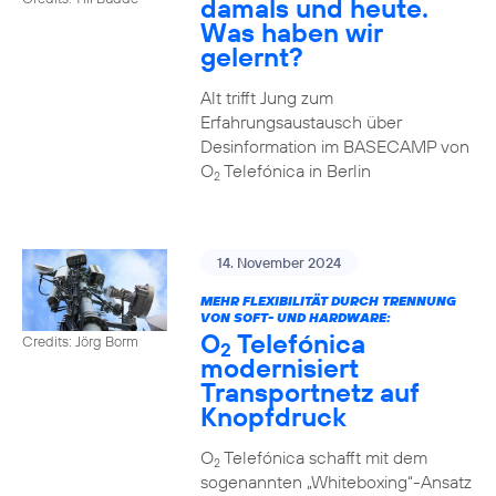
damals und heute.
Was haben wir
gelernt?
Alt trifft Jung zum
Erfahrungsaustausch über
Desinformation im BASECAMP von
O
Telefónica in Berlin
2
14. November 2024
MEHR FLEXIBILITÄT DURCH TRENNUNG
VON SOFT- UND HARDWARE:
O
Telefónica
Credits: Jörg Borm
2
modernisiert
Transportnetz auf
Knopfdruck
O
Telefónica schafft mit dem
2
sogenannten „Whiteboxing“-Ansatz