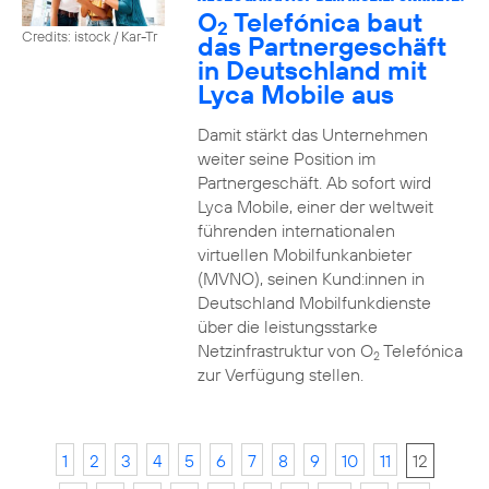
O
Telefónica baut
2
Credits: istock / Kar-Tr
das Partnergeschäft
in Deutschland mit
Lyca Mobile aus
Damit stärkt das Unternehmen
weiter seine Position im
Partnergeschäft. Ab sofort wird
Lyca Mobile, einer der weltweit
führenden internationalen
virtuellen Mobilfunkanbieter
(MVNO), seinen Kund:innen in
Deutschland Mobilfunkdienste
über die leistungsstarke
Netzinfrastruktur von O
Telefónica
2
zur Verfügung stellen.
1
2
3
4
5
6
7
8
9
10
11
12