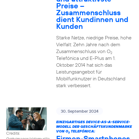
Preise –
Zusammenschluss
dient Kundinnen und
Kunden
Starke Netze, niedrige Preise, hohe
Vielfalt: Zehn Jahre nach dem
Zusammenschluss von O
2
Telefónica und E-Plus am 1.
Oktober 2014 hat sich das
Leistungsangebot für
Mobilfunknutzer in Deutschland
stark verbessert.
30. September 2024
EINZIGARTIGES DEVICE-AS-A-SERVICE-
MODELL DER GESCHÄFTSKUNDENMARKE
VON O
TELEFÓNICA:
Credits:
2
Firmen-Smartphones
Gettyimages/aldomurillo