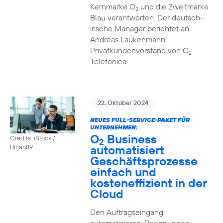
Kernmarke O
und die Zweitmarke
2
Blau verantworten. Der deutsch-
irische Manager berichtet an
Andreas Laukenmann,
Privatkundenvorstand von O
2
Telefonica.
22. Oktober 2024
NEUES FULL-SERVICE-PAKET FÜR
UNTERNEHMEN:
O
Business
Credits: iStock /
2
automatisiert
Bojan89
Geschäftsprozesse
einfach und
kosteneffizient in der
Cloud
Den Auftragseingang