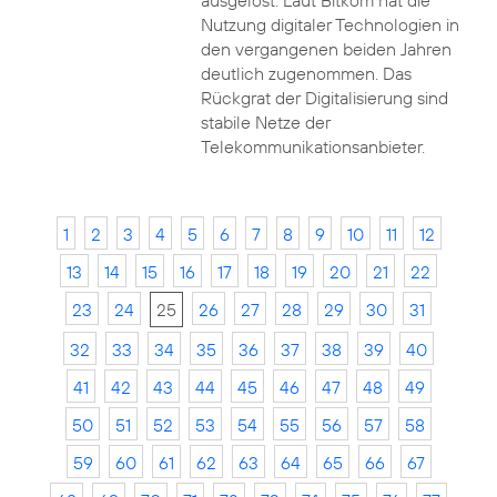
ausgelöst. Laut Bitkom hat die
Nutzung digitaler Technologien in
den vergangenen beiden Jahren
deutlich zugenommen. Das
Rückgrat der Digitalisierung sind
stabile Netze der
Telekommunikationsanbieter.
1
2
3
4
5
6
7
8
9
10
11
12
13
14
15
16
17
18
19
20
21
22
23
24
25
26
27
28
29
30
31
32
33
34
35
36
37
38
39
40
41
42
43
44
45
46
47
48
49
50
51
52
53
54
55
56
57
58
59
60
61
62
63
64
65
66
67