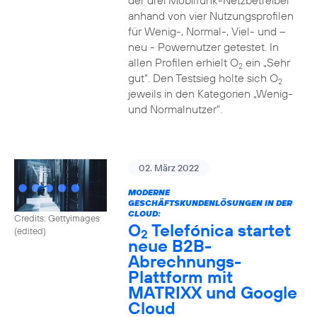
der drei Mobilfunk-Netzbetreiber
anhand von vier Nutzungsprofilen
für Wenig-, Normal-, Viel- und –
neu - Powernutzer getestet. In
allen Profilen erhielt O
ein „Sehr
2
gut“. Den Testsieg holte sich O
2
jeweils in den Kategorien „Wenig-
und Normalnutzer“.
02. März 2022
MODERNE
GESCHÄFTSKUNDENLÖSUNGEN IN DER
CLOUD:
Credits: Gettyimages
O
Telefónica startet
(edited)
2
neue B2B-
Abrechnungs-
Plattform mit
MATRIXX und Google
Cloud