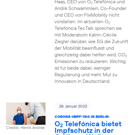
Haas, CEO von O
Telefónica und
2
André Schwämmlein, Co-Founder
und CEO von FlixMobility nicht
vorstellen. Im aktuellen O
2
Telefónica TecTalk sprechen sie
mit Moderatorin Katrin-Cécile
Ziegler darüber, wie 5G die Zukunft
der Mobilität beeinflusst und
gleichzeitig dabei helfen wird, CO
2
Emissionen zu reduzieren. Wichtig
ist für beide dabei: weniger
Regulierung und mehr Mut zu
Innovation in Deutschland.
28. Januar 2022
CORONA-IMPF-TAG IN BERLIN:
O
Telefónica bietet
2
Credits: Henrik Andree
Impfschutz in der