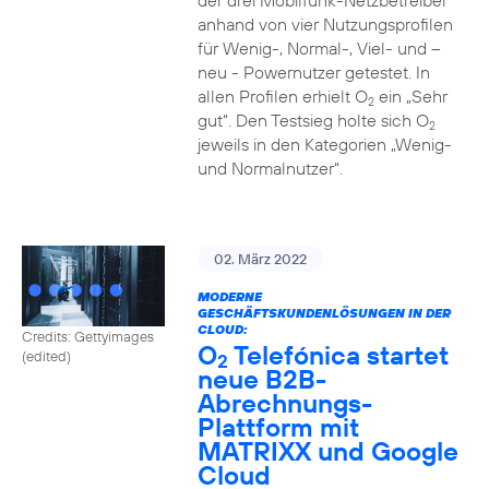
der drei Mobilfunk-Netzbetreiber
anhand von vier Nutzungsprofilen
für Wenig-, Normal-, Viel- und –
neu - Powernutzer getestet. In
allen Profilen erhielt O
ein „Sehr
2
gut“. Den Testsieg holte sich O
2
jeweils in den Kategorien „Wenig-
und Normalnutzer“.
02. März 2022
MODERNE
GESCHÄFTSKUNDENLÖSUNGEN IN DER
CLOUD:
Credits: Gettyimages
O
Telefónica startet
(edited)
2
neue B2B-
Abrechnungs-
Plattform mit
MATRIXX und Google
Cloud