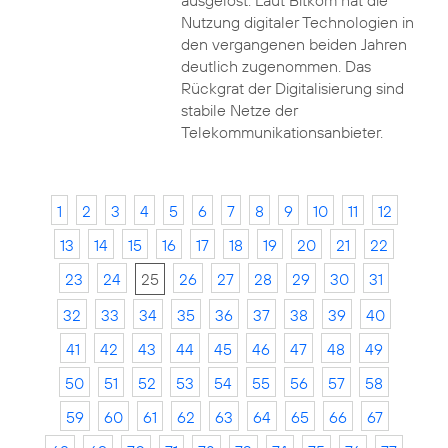
ausgelöst. Laut Bitkom hat die
Nutzung digitaler Technologien in
den vergangenen beiden Jahren
deutlich zugenommen. Das
Rückgrat der Digitalisierung sind
stabile Netze der
Telekommunikationsanbieter.
1
2
3
4
5
6
7
8
9
10
11
12
13
14
15
16
17
18
19
20
21
22
23
24
25
26
27
28
29
30
31
32
33
34
35
36
37
38
39
40
41
42
43
44
45
46
47
48
49
50
51
52
53
54
55
56
57
58
59
60
61
62
63
64
65
66
67