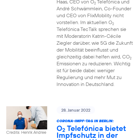
Haas, CEO von O
Telefónica und
2
André Schwämmlein, Co-Founder
und CEO von FlixMobility nicht
vorstellen. Im aktuellen O
2
Telefónica TecTalk sprechen sie
mit Moderatorin Katrin-Cécile
Ziegler darüber, wie 5G die Zukunft
der Mobilität beeinflusst und
gleichzeitig dabei helfen wird, CO
2
Emissionen zu reduzieren. Wichtig
ist für beide dabei: weniger
Regulierung und mehr Mut zu
Innovation in Deutschland.
28. Januar 2022
CORONA-IMPF-TAG IN BERLIN:
O
Telefónica bietet
2
Credits: Henrik Andree
Impfschutz in der