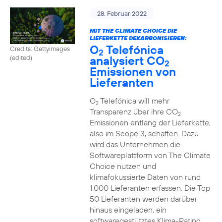
28. Februar 2022
MIT THE CLIMATE CHOICE DIE
LIEFERKETTE DEKARBONISIEREN:
O
Telefónica
Credits: Gettyimages
2
analysiert CO
(edited)
2
Emissionen von
Lieferanten
O
Telefónica will mehr
2
Transparenz über ihre CO
2
Emissionen entlang der Lieferkette,
also im Scope 3, schaffen. Dazu
wird das Unternehmen die
Softwareplattform von The Climate
Choice nutzen und
klimafokussierte Daten von rund
1.000 Lieferanten erfassen. Die Top
50 Lieferanten werden darüber
hinaus eingeladen, ein
softwaregestütztes Klima-Rating