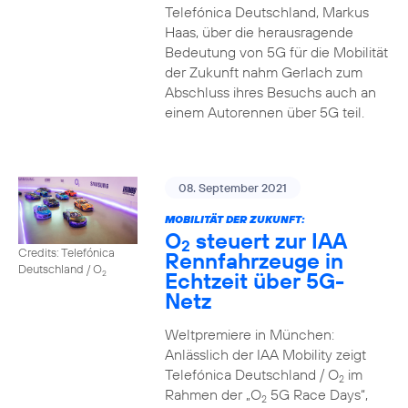
Telefónica Deutschland, Markus
Haas, über die herausragende
Bedeutung von 5G für die Mobilität
der Zukunft nahm Gerlach zum
Abschluss ihres Besuchs auch an
einem Autorennen über 5G teil.
08. September 2021
MOBILITÄT DER ZUKUNFT:
O
steuert zur IAA
2
Credits: Telefónica
Rennfahrzeuge in
Deutschland / O
Echtzeit über 5G-
2
Netz
Weltpremiere in München:
Anlässlich der IAA Mobility zeigt
Telefónica Deutschland / O
im
2
Rahmen der „O
5G Race Days“,
2