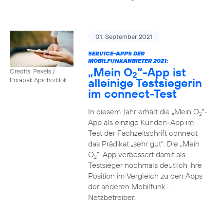
01. September 2021
SERVICE-APPS DER
MOBILFUNKANBIETER 2021:
„Mein O
“-App ist
Credits: Pexels /
2
alleinige Testsiegerin
Porapak Apichodilok
im connect-Test
In diesem Jahr erhält die „Mein O
“-
2
App als einzige Kunden-App im
Test der Fachzeitschrift connect
das Prädikat „sehr gut“. Die „Mein
O
“-App verbessert damit als
2
Testsieger nochmals deutlich ihre
Position im Vergleich zu den Apps
der anderen Mobilfunk-
Netzbetreiber.