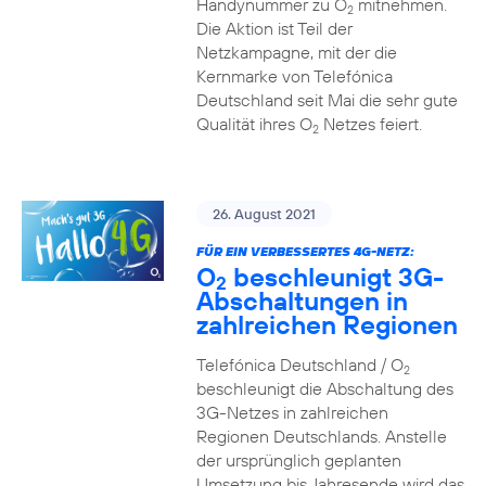
Handynummer zu O
mitnehmen.
2
Die Aktion ist Teil der
Netzkampagne, mit der die
Kernmarke von Telefónica
Deutschland seit Mai die sehr gute
Qualität ihres O
Netzes feiert.
2
26. August 2021
FÜR EIN VERBESSERTES 4G-NETZ:
O
beschleunigt 3G-
2
Abschaltungen in
zahlreichen Regionen
Telefónica Deutschland / O
2
beschleunigt die Abschaltung des
3G-Netzes in zahlreichen
Regionen Deutschlands. Anstelle
der ursprünglich geplanten
Umsetzung bis Jahresende wird das