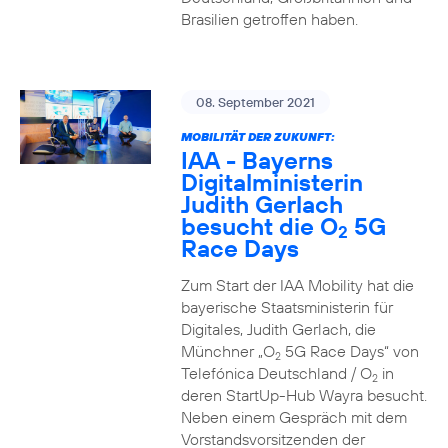
Brasilien getroffen haben.
08. September 2021
MOBILITÄT DER ZUKUNFT:
IAA - Bayerns
Digitalministerin
Judith Gerlach
besucht die O
5G
2
Race Days
Zum Start der IAA Mobility hat die
bayerische Staatsministerin für
Digitales, Judith Gerlach, die
Münchner „O
5G Race Days“ von
2
Telefónica Deutschland / O
in
2
deren StartUp-Hub Wayra besucht.
Neben einem Gespräch mit dem
Vorstandsvorsitzenden der