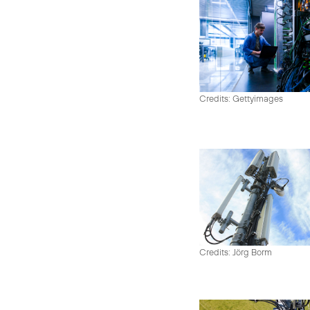
Credits: Gettyimages
Credits: Jörg Borm