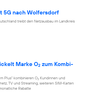
gt 5G nach Wolfersdorf
utschland treibt den Netzausbau im Landkreis
ickelt Marke O
zum Kombi-
2
em Plus“ kombinieren O
Kundinnen und
2
stnetz, TV und Streaming, weiteren SIM-Karten
monatliche Rabatte