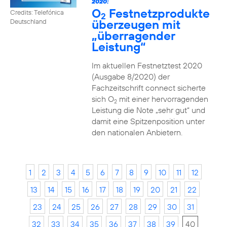
2020:
O
Festnetzprodukte
Credits: Telefónica
2
überzeugen mit
Deutschland
„überragender
Leistung“
Im aktuellen Festnetztest 2020
(Ausgabe 8/2020) der
Fachzeitschrift connect sicherte
sich O
mit einer hervorragenden
2
Leistung die Note „sehr gut“ und
damit eine Spitzenposition unter
den nationalen Anbietern.
1
2
3
4
5
6
7
8
9
10
11
12
13
14
15
16
17
18
19
20
21
22
23
24
25
26
27
28
29
30
31
32
33
34
35
36
37
38
39
40