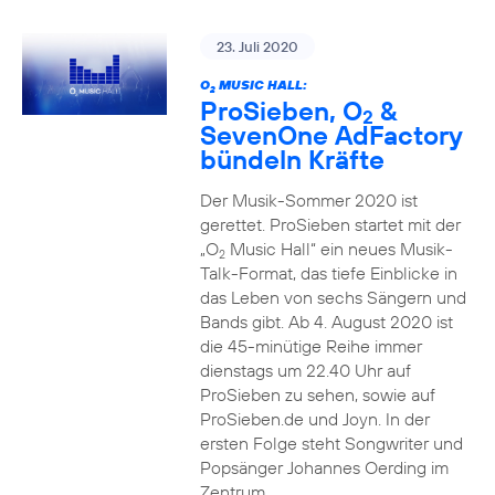
23. Juli 2020
O
MUSIC HALL:
2
ProSieben, O
&
2
SevenOne AdFactory
bündeln Kräfte
Der Musik-Sommer 2020 ist
gerettet. ProSieben startet mit der
„O
Music Hall“ ein neues Musik-
2
Talk-Format, das tiefe Einblicke in
das Leben von sechs Sängern und
Bands gibt. Ab 4. August 2020 ist
die 45-minütige Reihe immer
dienstags um 22.40 Uhr auf
ProSieben zu sehen, sowie auf
ProSieben.de und Joyn. In der
ersten Folge steht Songwriter und
Popsänger Johannes Oerding im
Zentrum.