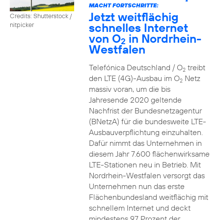
2
MACHT FORTSCHRITTE:
Jetzt weitflächig
Credits: Shutterstock /
schnelles Internet
nitpicker
von O
in Nordrhein-
2
Westfalen
Telefónica Deutschland / O
treibt
2
den LTE (4G)-Ausbau im O
Netz
2
massiv voran, um die bis
Jahresende 2020 geltende
Nachfrist der Bundesnetzagentur
(BNetzA) für die bundesweite LTE-
Ausbauverpflichtung einzuhalten.
Dafür nimmt das Unternehmen in
diesem Jahr 7.600 flächenwirksame
LTE-Stationen neu in Betrieb. Mit
Nordrhein-Westfalen versorgt das
Unternehmen nun das erste
Flächenbundesland weitflächig mit
schnellem Internet und deckt
mindestens 97 Prozent der