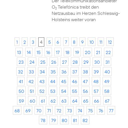
Der Telekommunikationsanbieter
O
Telefónica treibt den
2
Netzausbau im Herzen Schleswig-
Holsteins weiter voran
1
2
3
4
5
6
7
8
9
10
11
12
13
14
15
16
17
18
19
20
21
22
23
24
25
26
27
28
29
30
31
32
33
34
35
36
37
38
39
40
41
42
43
44
45
46
47
48
49
50
51
52
53
54
55
56
57
58
59
60
61
62
63
64
65
66
67
68
69
70
71
72
73
74
75
76
77
78
79
80
81
82