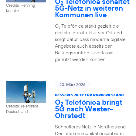
O
Telefónica schaltet
2
Credits: Henning
5G-Netz in weiteren
Koepke
Kommunen live
O
Telefónica stärkt gezielt die
2
digitale Infrastruktur vor Ort und
sorgt dafür, dass moderne digitale
Angebote auch abseits der
Ballungszentren zuverlässig
genutzt werden können
20. März 2026
BESSERES NETZ FÜR NORDFRIESLAND
O
Telefónica bringt
2
Credits: Telefónica
5G nach Wester-
Deutschland
Ohrstedt
Schnelleres Netz in Nordfriesland:
Der Telekommunikationsanbieter