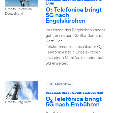
LAND
O
Telefónica bringt
Credits: Telefónica
2
5G nach
Deutschland
Engelskirchen
Im Herzen des Bergischen Landes
geht ein neuer 5G-Standort ans
Netz: Der
Telekommunikationsanbieter O
2
Telefónica hat in Engelskirchen
jetzt einen Mobilfunkstandort auf
5G erweitert
20. März 2026
BESSERES NETZ FÜR MITTELHOLSTEIN
O
Telefónica bringt
2
Credits: Jörg Borm
5G nach Embühren