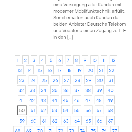
eine Versorgung aller Kunden mit
moderner Mobilfunktechnik erfüllt.
Somit erhalten auch Kunden der
beiden Anbieter Deutsche Telekom
und Vodafone einen Zugang zu LTE
in den […]
1
2
3
4
5
6
7
8
9
10
11
12
13
14
15
16
17
18
19
20
21
22
23
24
25
26
27
28
29
30
31
32
33
34
35
36
37
38
39
40
41
42
43
44
45
46
47
48
49
50
51
52
53
54
55
56
57
58
59
60
61
62
63
64
65
66
67
68
69
70
71
72
73
74
75
76
77