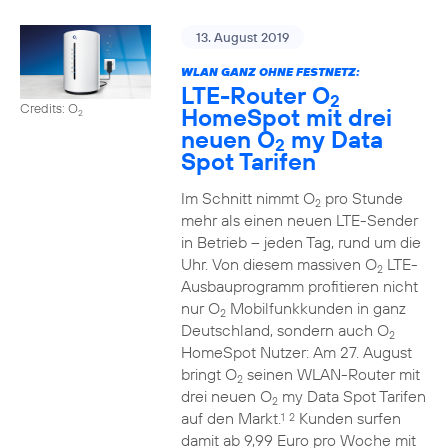
13. August 2019
WLAN GANZ OHNE FESTNETZ:
LTE-Router O
2
Credits: O
HomeSpot mit drei
2
neuen O
my Data
2
Spot Tarifen
Im Schnitt nimmt O
pro Stunde
2
mehr als einen neuen LTE-Sender
in Betrieb – jeden Tag, rund um die
Uhr. Von diesem massiven O
LTE-
2
Ausbauprogramm profitieren nicht
nur O
Mobilfunkkunden in ganz
2
Deutschland, sondern auch O
2
HomeSpot Nutzer: Am 27. August
bringt O
seinen WLAN-Router mit
2
drei neuen O
my Data Spot Tarifen
2
auf den Markt.
Kunden surfen
1
2
damit ab 9,99 Euro pro Woche mit