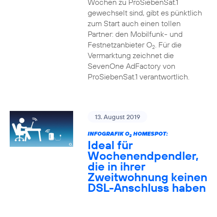
Wochen zu ProSiebenSat.1
gewechselt sind, gibt es pünktlich
zum Start auch einen tollen
Partner: den Mobilfunk- und
Festnetzanbieter O
. Für die
2
Vermarktung zeichnet die
SevenOne AdFactory von
ProSiebenSat.1 verantwortlich.
13. August 2019
INFOGRAFIK O
HOMESPOT:
2
Ideal für
Wochenendpendler,
die in ihrer
Zweitwohnung keinen
DSL-Anschluss haben