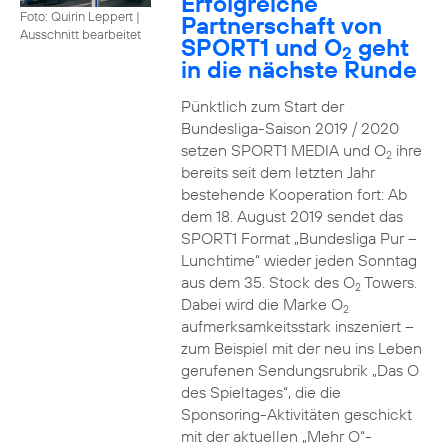
Erfolgreiche
Foto: Quirin Leppert
|
Partnerschaft von
Ausschnitt bearbeitet
SPORT1 und O
geht
2
in die nächste Runde
Pünktlich zum Start der
Bundesliga-Saison 2019 / 2020
setzen SPORT1 MEDIA und O
ihre
2
bereits seit dem letzten Jahr
bestehende Kooperation fort: Ab
dem 18. August 2019 sendet das
SPORT1 Format „Bundesliga Pur –
Lunchtime“ wieder jeden Sonntag
aus dem 35. Stock des O
Towers.
2
Dabei wird die Marke O
2
aufmerksamkeitsstark inszeniert –
zum Beispiel mit der neu ins Leben
gerufenen Sendungsrubrik „Das O
des Spieltages“, die die
Sponsoring-Aktivitäten geschickt
mit der aktuellen „Mehr O“-