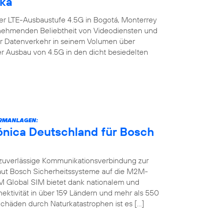
ika
er LTE-Ausbaustufe 4.5G in Bogotá, Monterrey
zunehmenden Beliebtheit von Videodiensten und
er Datenverkehr in seinem Volumen über
er Ausbau von 4.5G in den dicht besiedelten
RMANLAGEN:
fónica Deutschland für Bosch
zuverlässige Kommunikationsverbindung zur
raut Bosch Sicherheitssysteme auf die M2M-
M Global SIM bietet dank nationalem und
ektivität in über 159 Ländern und mehr als 550
chäden durch Naturkatastrophen ist es […]