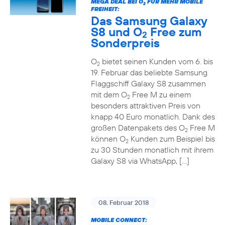
MEGA DEAL BEI O
FÜR MEHR MOBILE
2
FREIHEIT:
Das Samsung Galaxy
S8 und O
Free zum
2
Sonderpreis
O
bietet seinen Kunden vom 6. bis
2
19. Februar das beliebte Samsung
Flaggschiff Galaxy S8 zusammen
mit dem O
Free M zu einem
2
besonders attraktiven Preis von
knapp 40 Euro monatlich. Dank des
großen Datenpakets des O
Free M
2
können O
Kunden zum Beispiel bis
2
zu 30 Stunden monatlich mit ihrem
Galaxy S8 via WhatsApp, […]
08. Februar 2018
MOBILE CONNECT: