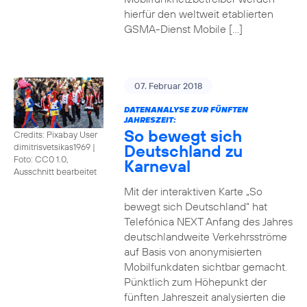
hierfür den weltweit etablierten
GSMA-Dienst Mobile […]
07. Februar 2018
DATENANALYSE ZUR FÜNFTEN
JAHRESZEIT:
So bewegt sich
Credits: Pixabay User
Deutschland zu
dimitrisvetsikas1969
|
Foto: CC0 1.0,
Karneval
Ausschnitt bearbeitet
Mit der interaktiven Karte „So
bewegt sich Deutschland“ hat
Telefónica NEXT Anfang des Jahres
deutschlandweite Verkehrsströme
auf Basis von anonymisierten
Mobilfunkdaten sichtbar gemacht.
Pünktlich zum Höhepunkt der
fünften Jahreszeit analysierten die