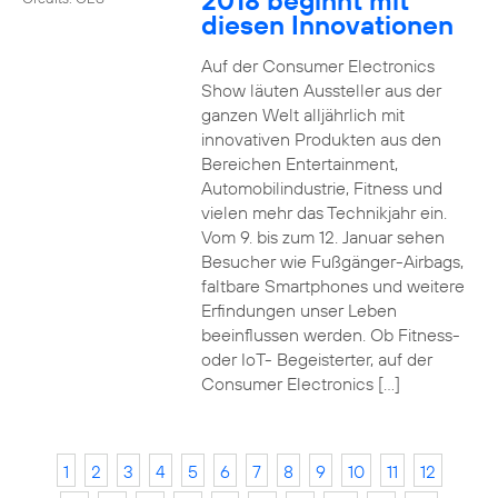
2018 beginnt mit
diesen Innovationen
Auf der Consumer Electronics
Show läuten Aussteller aus der
ganzen Welt alljährlich mit
innovativen Produkten aus den
Bereichen Entertainment,
Automobilindustrie, Fitness und
vielen mehr das Technikjahr ein.
Vom 9. bis zum 12. Januar sehen
Besucher wie Fußgänger-Airbags,
faltbare Smartphones und weitere
Erfindungen unser Leben
beeinflussen werden. Ob Fitness-
oder IoT- Begeisterter, auf der
Consumer Electronics […]
1
2
3
4
5
6
7
8
9
10
11
12