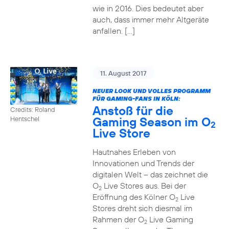
wie in 2016. Dies bedeutet aber
auch, dass immer mehr Altgeräte
anfallen. […]
11. August 2017
NEUER LOOK UND VOLLES PROGRAMM
FÜR GAMING-FANS IN KÖLN:
Anstoß für die
Credits: Roland
Gaming Season im O
Hentschel
2
Live Store
Hautnahes Erleben von
Innovationen und Trends der
digitalen Welt – das zeichnet die
O
Live Stores aus. Bei der
2
Eröffnung des Kölner O
Live
2
Stores dreht sich diesmal im
Rahmen der O
Live Gaming
2