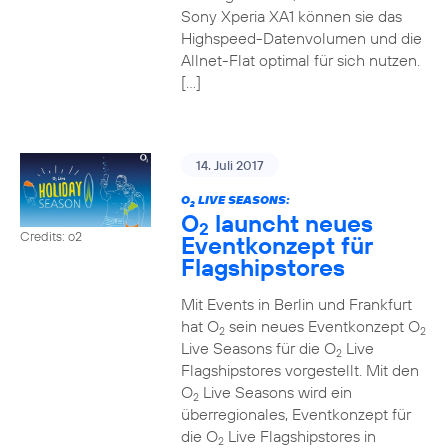
Sony Xperia XA1 können sie das
Highspeed-Datenvolumen und die
Allnet-Flat optimal für sich nutzen.
[…]
14. Juli 2017
O
LIVE SEASONS:
2
O
launcht neues
2
Credits: o2
Eventkonzept für
Flagshipstores
Mit Events in Berlin und Frankfurt
hat O
sein neues Eventkonzept O
2
2
Live Seasons für die O
Live
2
Flagshipstores vorgestellt. Mit den
O
Live Seasons wird ein
2
überregionales, Eventkonzept für
die O
Live Flagshipstores in
2