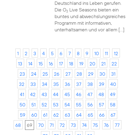
Deutschland ins Leben gerufen.
Die O
Live Seasons bieten ein
2
buntes und abwechslungsreiches
Programm mit informativen,
unterhaltsamen und vor allem […]
1
2
3
4
5
6
7
8
9
10
11
12
13
14
15
16
17
18
19
20
21
22
23
24
25
26
27
28
29
30
31
32
33
34
35
36
37
38
39
40
41
42
43
44
45
46
47
48
49
50
51
52
53
54
55
56
57
58
59
60
61
62
63
64
65
66
67
68
69
70
71
72
73
74
75
76
77