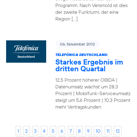
Programm. Nach Versmold ist dies
der zweite Funkturm, der eine
Region […]
06. November 2012
TELEFÓNICA DEUTSCHLAND:
Starkes Ergebnis im
dritten Quartal
12,5 Prozent höherer OIBDA |
Datenumsatz wächst um 28,3
Prozent | Mobilfunk-Serviceumsatz
steigt um 5,6 Prozent | 10,3 Prozent
mehr Vertragskunden
1
2
3
4
5
6
7
8
9
10
11
12