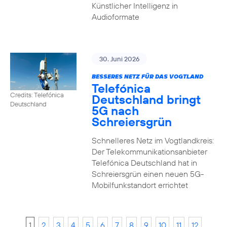
Künstlicher Intelligenz in
Audioformate
30. Juni 2026
BESSERES NETZ FÜR DAS VOGTLAND
Telefónica
Credits: Telefónica
Deutschland bringt
Deutschland
5G nach
Schreiersgrün
Schnelleres Netz im Vogtlandkreis:
Der Telekommunikationsanbieter
Telefónica Deutschland hat in
Schreiersgrün einen neuen 5G-
Mobilfunkstandort errichtet
1
2
3
4
5
6
7
8
9
10
11
12