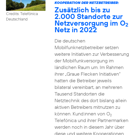
KOOPERATION DER NETZBETREIBER:
Zusätzlich bis zu
Credits: Telefónica
2.000 Standorte zur
Deutschland
Netzversorgung im O
2
Netz in 2022
Die deutschen
Mobilfunknetzbetreiber setzen
weitere Initiativen zur Verbesserung
der Mobilfunkversorgung im
ländlichen Raum um. Im Rahmen
ihrer „Graue Flecken Initiativen“
hatten die Betreiber jeweils
bilateral vereinbart, an mehreren
Tausend Standorten die
Netztechnik des dort bislang allein
aktiven Betreibers mitnutzen zu
können. Kund:innen von O
2
Telefónica und ihrer Partnermarken
werden noch in diesem Jahr über
diese und weitere Kooperationen