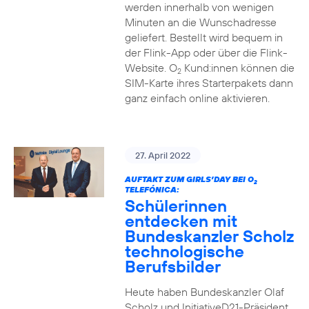
werden innerhalb von wenigen
Minuten an die Wunschadresse
geliefert. Bestellt wird bequem in
der Flink-App oder über die Flink-
Website. O
Kund:innen können die
2
SIM-Karte ihres Starterpakets dann
ganz einfach online aktivieren.
27. April 2022
AUFTAKT ZUM GIRLS’DAY BEI O
2
TELEFÓNICA:
Schülerinnen
entdecken mit
Bundeskanzler Scholz
technologische
Berufsbilder
Heute haben Bundeskanzler Olaf
Scholz und InitiativeD21-Präsident