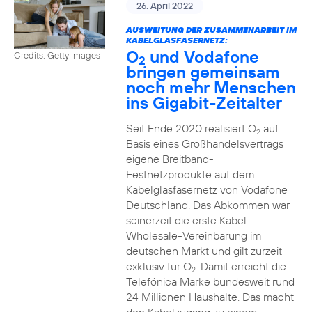
26. April 2022
AUSWEITUNG DER ZUSAMMENARBEIT IM
KABELGLASFASERNETZ:
O
und Vodafone
Credits: Getty Images
2
bringen gemeinsam
noch mehr Menschen
ins Gigabit-Zeitalter
Seit Ende 2020 realisiert O
auf
2
Basis eines Großhandelsvertrags
eigene Breitband-
Festnetzprodukte auf dem
Kabelglasfasernetz von Vodafone
Deutschland. Das Abkommen war
seinerzeit die erste Kabel-
Wholesale-Vereinbarung im
deutschen Markt und gilt zurzeit
exklusiv für O
. Damit erreicht die
2
Telefónica Marke bundesweit rund
24 Millionen Haushalte. Das macht