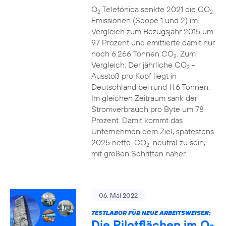
O
Telefónica senkte 2021 die CO
2
2
Emissionen (Scope 1 und 2) im
Vergleich zum Bezugsjahr 2015 um
97 Prozent und emittierte damit nur
noch 6.266 Tonnen CO
. Zum
2
Vergleich: Der jährliche CO
-
2
Ausstoß pro Kopf liegt in
Deutschland bei rund 11,6 Tonnen.
Im gleichen Zeitraum sank der
Stromverbrauch pro Byte um 78
Prozent. Damit kommt das
Unternehmen dem Ziel, spätestens
2025 netto-CO
-neutral zu sein,
2
mit großen Schritten näher.
06. Mai 2022
TESTLABOR FÜR NEUE ARBEITSWEISEN:
Die Pilotflächen im O