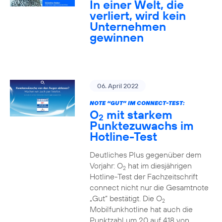
In einer Welt, die
verliert, wird kein
Unternehmen
gewinnen
06. April 2022
NOTE “GUT” IM CONNECT-TEST:
O
mit starkem
2
Punktezuwachs im
Hotline-Test
Deutliches Plus gegenüber dem
Vorjahr: O
hat im diesjährigen
2
Hotline-Test der Fachzeitschrift
connect nicht nur die Gesamtnote
„Gut“ bestätigt. Die O
2
Mobilfunkhotline hat auch die
Punktzahl um 20 auf 418 von