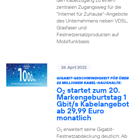
den Kabelzugang zu einem
zentralen Zugangsweg für die
“Internet für Zuhause”-Angebote
des Unternehmens neben VDSL,
Glasfaser und
Festnetzersatzprodukten auf
Mobilfunkbasis.
26. April 2022
GIGABIT-GESCHWINDIGKEIT FÜR ÜBER
22 MILLIONEN KABEL-HAUSHALTE:
O
startet zum 20.
2
Markengeburtstag 1
Gbit/s Kabelangebot
ab 29,99 Euro
monatlich
O
erweitert seine Gigabit-
2
Festnetzabdeckung deutlich: Ab