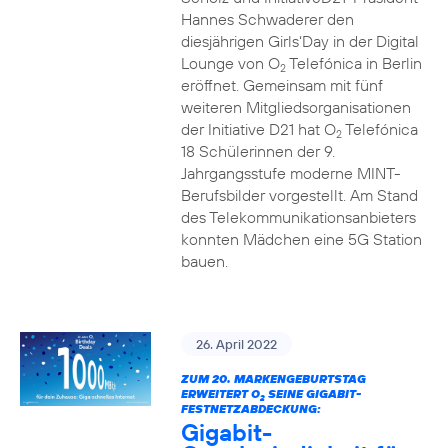
Hannes Schwaderer den
diesjährigen Girls‘Day in der Digital
Lounge von O
Telefónica in Berlin
2
eröffnet. Gemeinsam mit fünf
weiteren Mitgliedsorganisationen
der Initiative D21 hat O
Telefónica
2
18 Schülerinnen der 9.
Jahrgangsstufe moderne MINT-
Berufsbilder vorgestellt. Am Stand
des Telekommunikationsanbieters
konnten Mädchen eine 5G Station
bauen.
26. April 2022
ZUM 20. MARKENGEBURTSTAG
ERWEITERT O
SEINE GIGABIT-
2
FESTNETZABDECKUNG:
Gigabit-