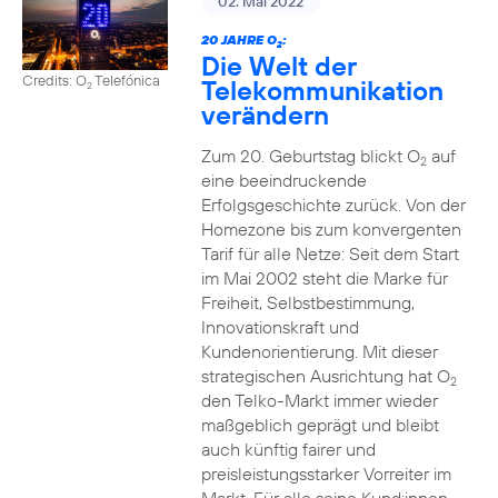
02. Mai 2022
20 JAHRE O
:
2
Die Welt der
Credits: O
Telefónica
Telekommunikation
2
verändern
Zum 20. Geburtstag blickt O
auf
2
eine beeindruckende
Erfolgsgeschichte zurück. Von der
Homezone bis zum konvergenten
Tarif für alle Netze: Seit dem Start
im Mai 2002 steht die Marke für
Freiheit, Selbstbestimmung,
Innovationskraft und
Kundenorientierung. Mit dieser
strategischen Ausrichtung hat O
2
den Telko-Markt immer wieder
maßgeblich geprägt und bleibt
auch künftig fairer und
preisleistungsstarker Vorreiter im