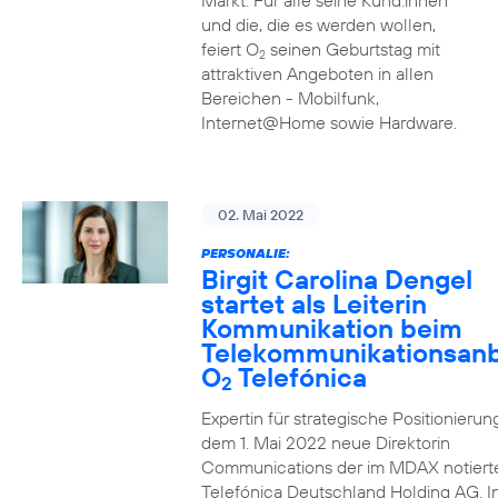
Markt. Für alle seine Kund:innen
und die, die es werden wollen,
feiert O
seinen Geburtstag mit
2
attraktiven Angeboten in allen
Bereichen - Mobilfunk,
Internet@Home sowie Hardware.
02. Mai 2022
PERSONALIE:
Birgit Carolina Dengel
startet als Leiterin
Kommunikation beim
Telekommunikationsanb
O
Telefónica
2
Expertin für strategische Positionierung 
dem 1. Mai 2022 neue Direktorin
Communications der im MDAX notiert
Telefónica Deutschland Holding AG. In