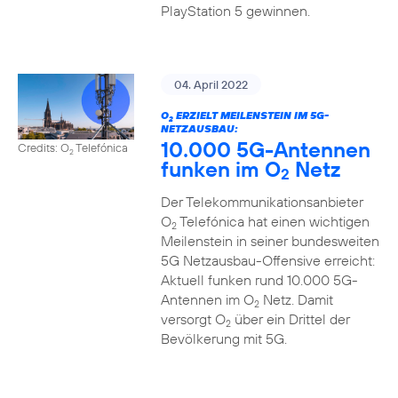
PlayStation 5 gewinnen.
04. April 2022
O
ERZIELT MEILENSTEIN IM 5G-
2
NETZAUSBAU:
10.000 5G-Antennen
Credits: O
Telefónica
2
funken im O
Netz
2
Der Telekommunikationsanbieter
O
Telefónica hat einen wichtigen
2
Meilenstein in seiner bundesweiten
5G Netzausbau-Offensive erreicht:
Aktuell funken rund 10.000 5G-
Antennen im O
Netz. Damit
2
versorgt O
über ein Drittel der
2
Bevölkerung mit 5G.