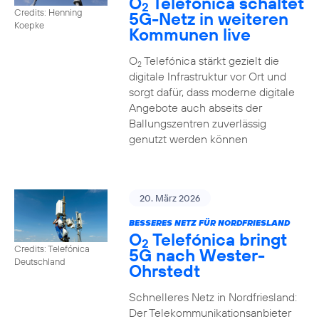
O
Telefónica schaltet
2
Credits: Henning
5G-Netz in weiteren
Koepke
Kommunen live
O
Telefónica stärkt gezielt die
2
digitale Infrastruktur vor Ort und
sorgt dafür, dass moderne digitale
Angebote auch abseits der
Ballungszentren zuverlässig
genutzt werden können
20. März 2026
BESSERES NETZ FÜR NORDFRIESLAND
O
Telefónica bringt
2
Credits: Telefónica
5G nach Wester-
Deutschland
Ohrstedt
Schnelleres Netz in Nordfriesland:
Der Telekommunikationsanbieter