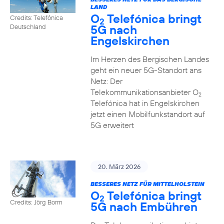
LAND
O
Telefónica bringt
Credits: Telefónica
2
5G nach
Deutschland
Engelskirchen
Im Herzen des Bergischen Landes
geht ein neuer 5G-Standort ans
Netz: Der
Telekommunikationsanbieter O
2
Telefónica hat in Engelskirchen
jetzt einen Mobilfunkstandort auf
5G erweitert
20. März 2026
BESSERES NETZ FÜR MITTELHOLSTEIN
O
Telefónica bringt
2
Credits: Jörg Borm
5G nach Embühren