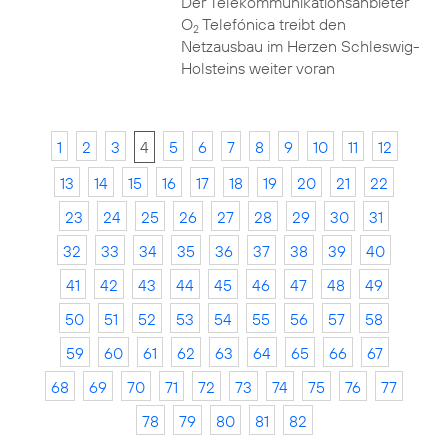
Der Telekommunikationsanbieter
O
Telefónica treibt den
2
Netzausbau im Herzen Schleswig-
Holsteins weiter voran
1
2
3
4
5
6
7
8
9
10
11
12
13
14
15
16
17
18
19
20
21
22
23
24
25
26
27
28
29
30
31
32
33
34
35
36
37
38
39
40
41
42
43
44
45
46
47
48
49
50
51
52
53
54
55
56
57
58
59
60
61
62
63
64
65
66
67
68
69
70
71
72
73
74
75
76
77
78
79
80
81
82