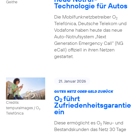
Geithe
Technologie für Autos
Die Mobilfunknetzbetreiber O
2
Telefónica, Deutsche Telekom und
Vodafone haben heute das neue
Auto-Notrufsystem „Next
Generation Emergency Call“ (NG
eCall) offiziell in ihren Netzen
gestartet.
21. Januar 2026
GUTES NETZ ODER GELD ZURÜCK
O
führt
2
Credits:
Zufriedenheitsgarantie
tempuraImages / O
ein
2
Telefónica
Diese ermöglicht es O
Neu- und
2
Bestandskunden das Netz 30 Tage