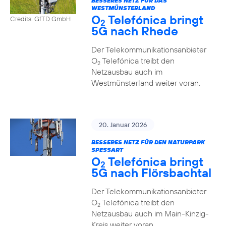
BESSERES NETZ FÜR DAS
WESTMÜNSTERLAND
O
Telefónica bringt
Credits: GfTD GmbH
2
5G nach Rhede
Der Telekommunikationsanbieter
O
Telefónica treibt den
2
Netzausbau auch im
Westmünsterland weiter voran.
20. Januar 2026
BESSERES NETZ FÜR DEN NATURPARK
SPESSART
O
Telefónica bringt
2
5G nach Flörsbachtal
Der Telekommunikationsanbieter
O
Telefónica treibt den
2
Netzausbau auch im Main-Kinzig-
Kreis weiter voran.