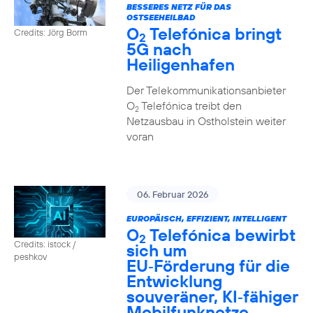
BESSERES NETZ FÜR DAS
OSTSEEHEILBAD
O
Telefónica bringt
Credits: Jörg Borm
2
5G nach
Heiligenhafen
Der Telekommunikationsanbieter
O
Telefónica treibt den
2
Netzausbau in Ostholstein weiter
voran
06. Februar 2026
EUROPÄISCH, EFFIZIENT, INTELLIGENT
O
Telefónica bewirbt
2
Credits: istock /
sich um
peshkov
EU‑Förderung für die
Entwicklung
souveräner, KI‑fähiger
Mobilfunknetze