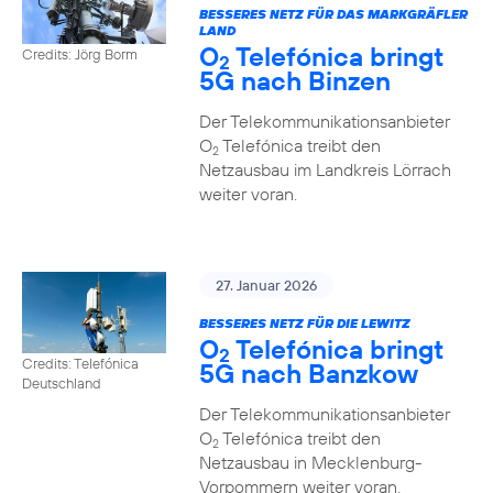
BESSERES NETZ FÜR DAS MARKGRÄFLER
LAND
O
Telefónica bringt
Credits: Jörg Borm
2
5G nach Binzen
Der Telekommunikationsanbieter
O
Telefónica treibt den
2
Netzausbau im Landkreis Lörrach
weiter voran.
27. Januar 2026
BESSERES NETZ FÜR DIE LEWITZ
O
Telefónica bringt
2
Credits: Telefónica
5G nach Banzkow
Deutschland
Der Telekommunikationsanbieter
O
Telefónica treibt den
2
Netzausbau in Mecklenburg-
Vorpommern weiter voran.