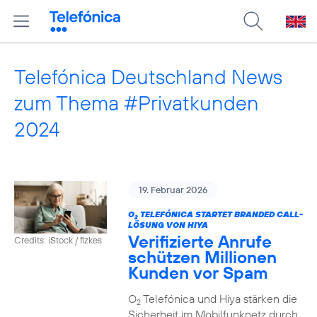
Telefónica Deutschland News
zum Thema #Privatkunden
2024
19. Februar 2026
O
TELEFÓNICA STARTET BRANDED CALL-
2
LÖSUNG VON HIYA
Verifizierte Anrufe
Credits: iStock / fizkes
schützen Millionen
Kunden vor Spam
O
Telefónica und Hiya stärken die
2
Sicherheit im Mobilfunknetz durch