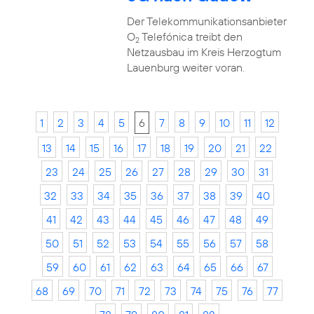
Der Telekommunikationsanbieter
O
Telefónica treibt den
2
Netzausbau im Kreis Herzogtum
Lauenburg weiter voran.
1
2
3
4
5
6
7
8
9
10
11
12
13
14
15
16
17
18
19
20
21
22
23
24
25
26
27
28
29
30
31
32
33
34
35
36
37
38
39
40
41
42
43
44
45
46
47
48
49
50
51
52
53
54
55
56
57
58
59
60
61
62
63
64
65
66
67
68
69
70
71
72
73
74
75
76
77