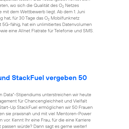
en, wo sich die Qualität des O
Netzes
2
 mit dem Wettbewerb liegt. Ab dem 1. Juni
g hat, für 30 Tage das O
Mobilfunknetz
2
st 5G-fähig, hat ein unlimitiertes Datenvolumen
wie eine Allnet Flatrate für Telefonie und SMS.
nd StackFuel vergeben 50
n Data“-Stipendiums unterstreichen wir heute
agement für Chancengleichheit und Vielfalt
tart-Up StackFuel ermöglichen wir 50 Frauen
ten sie praxisnah und mit viel Mentoren-Power
vor. Kennt Ihr eine Frau, für die eine Karriere
t passen würde? Dann sagt es gerne weiter!