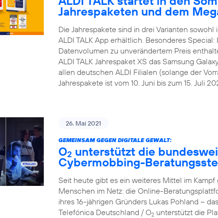
ALDI TALK startet in den Som
Jahrespaketen und dem Meg
Die Jahrespakete sind in drei Varianten sowohl i
ALDI TALK App erhältlich. Besonderes Special:
Datenvolumen zu unverändertem Preis enthalt
ALDI TALK Jahrespaket XS das Samsung Galaxy A1
allen deutschen ALDI Filialen (solange der Vorra
Jahrespakete ist vom 10. Juni bis zum 15. Juli 202
26. Mai 2021
GEMEINSAM GEGEN DIGITALE GEWALT:
O
unterstützt die bundesweit
2
Cybermobbing-Beratungsste
Seit heute gibt es ein weiteres Mittel im Kam
Menschen im Netz: die Online-Beratungsplattf
ihres 16-jährigen Gründers Lukas Pohland – da
Telefónica Deutschland / O
unterstützt die P
2