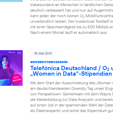
insbesondere an Menschen in ländlichen Gebiet
deutlich verbessert hat und nun auf Augenhöhe
kann jeder, der noch keinen O
Mobilfunkvertra
2
unverbindlich testen. Der kostenlose Testtarif i
mit einer Geschwindigkeit bis zu 500 Mbits/s so
Nach einem Monat läuft er automatisch aus.
18. Mai 2021
#DIVERSITYDRIVESDATA
:
Telefónica Deutschland / O
u
2
„Women in Data“-Stipendien
Mit dem Start der Ausschreibung des „Woman i
am deutschlandweiten Diversity Tag unser Eng
von Perspektiven. Gemeinsam mit dem Wayra S
die Weiterbildung zur Data Analystin und berei
auf einen Job in der spannenden Welt der Daten 
als Datenexpertin und somit das Stipendium gu