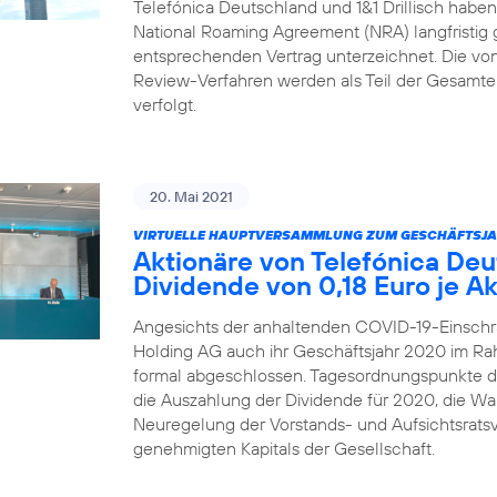
Telefónica Deutschland und 1&1 Drillisch habe
National Roaming Agreement (NRA) langfristig 
entsprechenden Vertrag unterzeichnet. Die von 1
Review-Verfahren werden als Teil der Gesamtei
verfolgt.
20. Mai 2021
VIRTUELLE HAUPTVERSAMMLUNG ZUM GESCHÄFTSJA
Aktionäre von Telefónica De
Dividende von 0,18 Euro je Ak
Angesichts der anhaltenden COVID-19-Einschr
Holding AG auch ihr Geschäftsjahr 2020 im R
formal abgeschlossen. Tagesordnungspunkte 
die Auszahlung der Dividende für 2020, die Wah
Neuregelung der Vorstands- und Aufsichtsrats
genehmigten Kapitals der Gesellschaft.