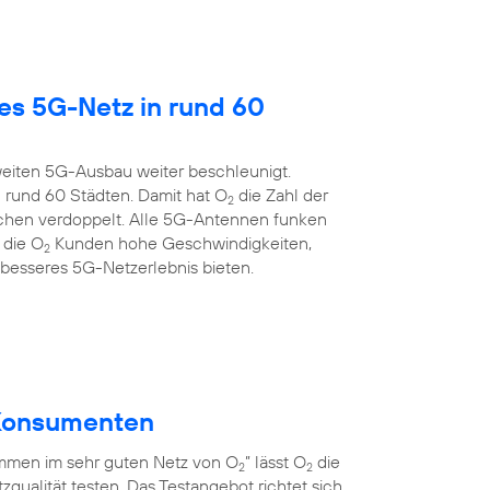
es 5G-Netz in rund 60
eiten 5G-Ausbau weiter beschleunigt.
 rund 60 Städten. Damit hat O
die Zahl der
2
chen verdoppelt. Alle 5G-Antennen funken
 die O
Kunden hohe Geschwindigkeiten,
2
 besseres 5G-Netzerlebnis bieten.
r Konsumenten
men im sehr guten Netz von O
” lässt O
die
2
2
qualität testen. Das Testangebot richtet sich