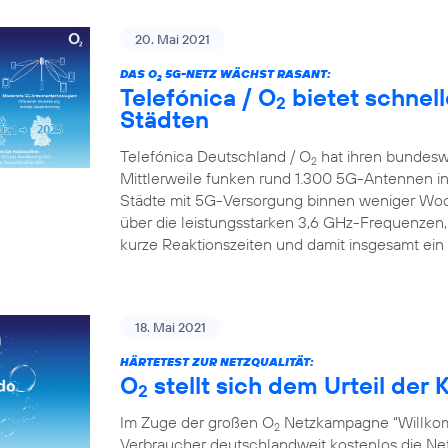
20. Mai 2021
DAS O
5G-NETZ WÄCHST RASANT:
2
Telefónica / O
bietet schnell
2
Städten
Telefónica Deutschland / O
hat ihren bundesw
2
Mittlerweile funken rund 1.300 5G-Antennen in
Städte mit 5G-Versorgung binnen weniger Wo
über die leistungsstarken 3,6 GHz-Frequenzen,
kurze Reaktionszeiten und damit insgesamt ein
18. Mai 2021
HÄRTETEST ZUR NETZQUALITÄT:
O
stellt sich dem Urteil de
2
Im Zuge der großen O
Netzkampagne “Willkom
2
Verbraucher deutschlandweit kostenlos die Netz