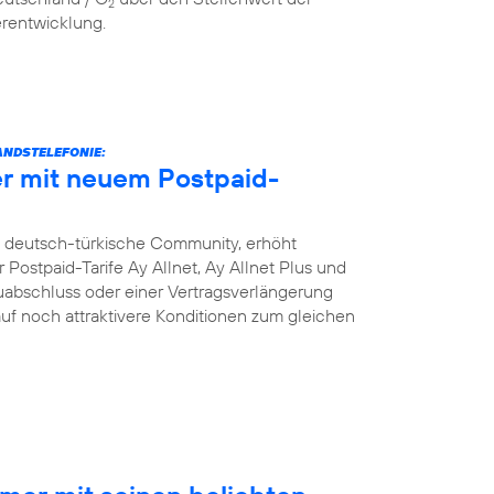
2
erentwicklung.
NDSTELEFONIE:
r mit neuem Postpaid-
e deutsch-türkische Community, erhöht
Postpaid-Tarife Ay Allnet, Ay Allnet Plus und
uabschluss oder einer Vertragsverlängerung
 auf noch attraktivere Konditionen zum gleichen