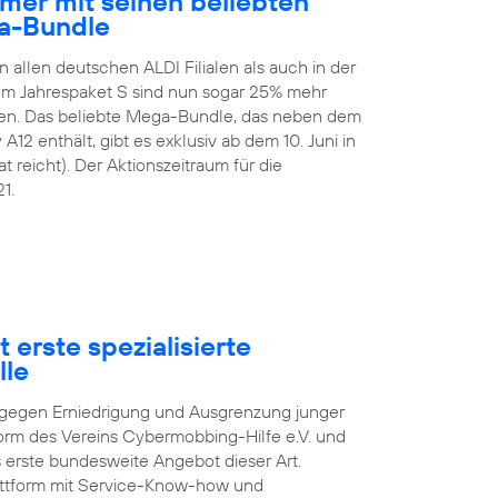
mer mit seinen beliebten
a-Bundle
n allen deutschen ALDI Filialen als auch in der
 Im Jahrespaket S sind nun sogar 25% mehr
en. Das beliebte Mega-Bundle, das neben dem
2 enthält, gibt es exklusiv ab dem 10. Juni in
t reicht). Der Aktionszeitraum für die
1.
 erste spezialisierte
lle
pf gegen Erniedrigung und Ausgrenzung junger
orm des Vereins Cybermobbing-Hilfe e.V. und
s erste bundesweite Angebot dieser Art.
lattform mit Service-Know-how und