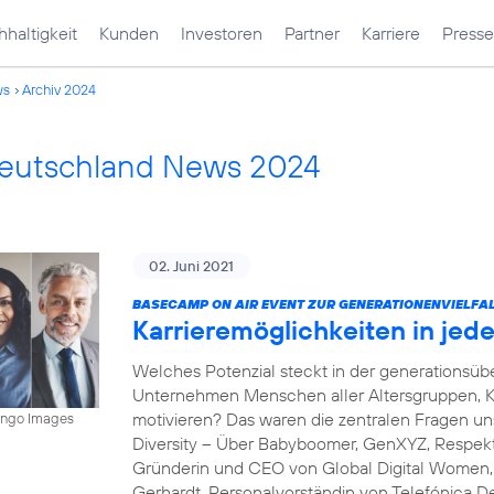
haltigkeit
Kunden
Investoren
Partner
Karriere
Presse
ws
Archiv 2024
Deutschland News 2024
02. Juni 2021
BASECAMP ON AIR EVENT ZUR GENERATIONENVIELFAL
Karrieremöglichkeiten in je
Welches Potenzial steckt in der generations
Unternehmen Menschen aller Altersgruppen, K
motivieren? Das waren die zentralen Fragen 
mingo Images
Diversity – Über Babyboomer, GenXYZ, Respekt 
Gründerin und CEO von Global Digital Women, s
Gerhardt, Personalvorständin von Telefónica D