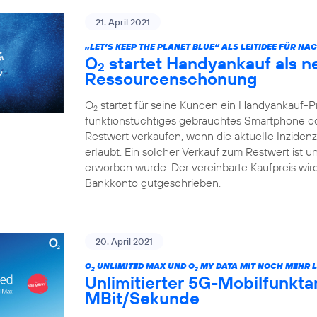
21. April 2021
„LET’S KEEP THE PLANET BLUE“ ALS LEITIDEE FÜR N
O
startet Handyankauf als n
2
Ressourcenschonung
O
startet für seine Kunden ein Handyankauf-
2
funktionstüchtiges gebrauchtes Smartphone od
Restwert verkaufen, wenn die aktuelle Inzide
erlaubt. Ein solcher Verkauf zum Restwert ist 
erworben wurde. Der vereinbarte Kaufpreis wi
Bankkonto gutgeschrieben.
20. April 2021
O
UNLIMITED MAX UND O
MY DATA MIT NOCH MEHR L
2
2
Unlimitierter 5G-Mobilfunktari
MBit/Sekunde