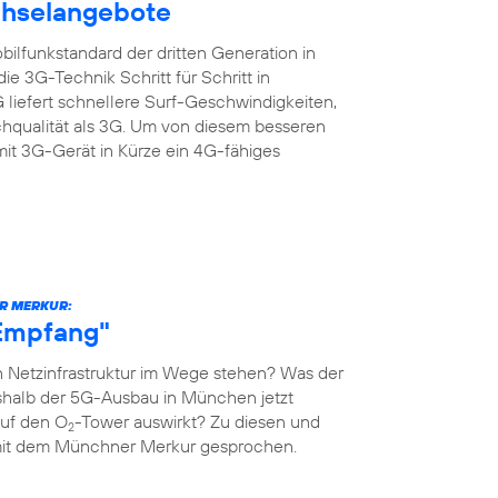
chselangebote
ilfunkstandard der dritten Generation in
e 3G-Technik Schritt für Schritt in
liefert schnellere Surf-Geschwindigkeiten,
chqualität als 3G. Um von diesem besseren
mit 3G-Gerät in Kürze ein 4G-fähiges
R MERKUR:
-Empfang"
 Netzinfrastruktur im Wege stehen? Was der
shalb der 5G-Ausbau in München jetzt
auf den O
-Tower auswirkt? Zu diesen und
2
mit dem Münchner Merkur gesprochen.