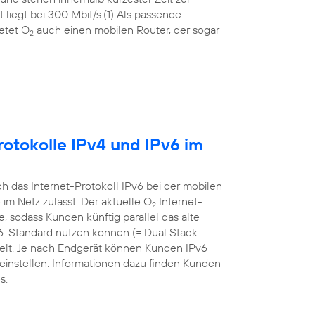
liegt bei 300 Mbit/s.(1) Als passende
etet O
auch einen mobilen Router, der sogar
2
otokolle IPv4 und IPv6 im
 das Internet-Protokoll IPv6 bei der mobilen
m Netz zulässt. Der aktuelle O
Internet-
2
sodass Kunden künftig parallel das alte
v6-Standard nutzen können (= Dual Stack-
ielt. Je nach Endgerät können Kunden IPv6
einstellen. Informationen dazu finden Kunden
s.