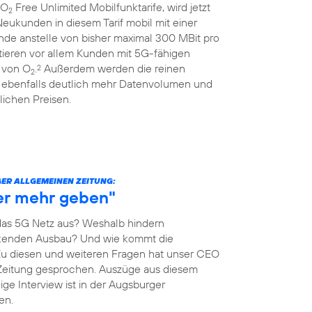
 O
Free Unlimited Mobilfunktarife, wird jetzt
2
eukunden in diesem Tarif mobil mit einer
nde anstelle von bisher maximal 300 MBit pro
itieren vor allem Kunden mit 5G-fähigen
 von O
.
Außerdem werden die reinen
2
2
 ebenfalls deutlich mehr Datenvolumen und
ichen Preisen.
ER ALLGEMEINEN ZEITUNG:
her mehr geben"
as 5G Netz aus? Weshalb hindern
kenden Ausbau? Und wie kommt die
Zu diesen und weiteren Fragen hat unser CEO
Zeitung gesprochen. Auszüge aus diesem
ige Interview ist in der Augsburger
en.