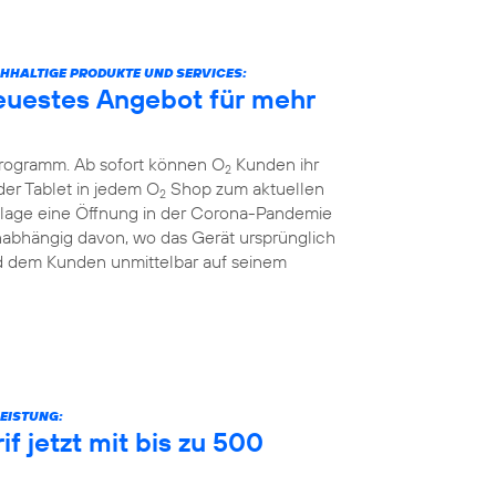
ACHHALTIGE PRODUKTE UND SERVICES:
euestes Angebot für mehr
Programm. Ab sofort können O
Kunden ihr
2
er Tablet in jedem O
Shop zum aktuellen
2
nzlage eine Öffnung in der Corona-Pandemie
unabhängig davon, wo das Gerät ursprünglich
rd dem Kunden unmittelbar auf seinem
EISTUNG:
f jetzt mit bis zu 500