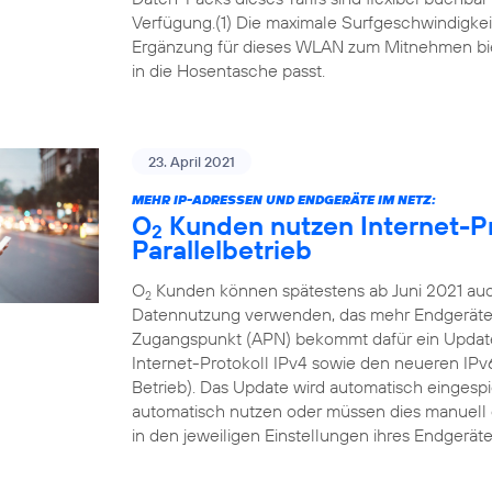
Verfügung.(1) Die maximale Surfgeschwindigkeit 
Ergänzung für dieses WLAN zum Mitnehmen bi
in die Hosentasche passt.
23. April 2021
MEHR IP-ADRESSEN UND ENDGERÄTE IM NETZ:
O
Kunden nutzen Internet-Pr
2
Parallelbetrieb
O
Kunden können spätestens ab Juni 2021 auch
2
Datennutzung verwenden, das mehr Endgeräte i
Zugangspunkt (APN) bekommt dafür ein Update, 
Internet-Protokoll IPv4 sowie den neueren IP
Betrieb). Das Update wird automatisch eingesp
automatisch nutzen oder müssen dies manuell 
in den jeweiligen Einstellungen ihres Endgeräte