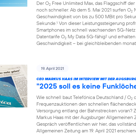
Der O
Free Unlimited Max, das Flaggschiff der
2
noch schneller. Ab dem 5. Mai 2021 surfen O
N
2
Geschwindigkeit von bis zu 500 MBit pro Seku
Sekunde.
Von dieser Leistungssteigerung prof
1
Smartphones im schnell wachsenden 5G-Netz
Datentarife O
My Data 5G-fähig
und erhalten
2
2
Geschwindigkeit – bei gleichbleibenden monatl
19. April 2021
CEO MARKUS HAAS IM INTERVIEW MIT DER AUGSBURG
"2025 soll es keine Funklöc
Wie schnell baut Telefónica Deutschland / O
d
2
Frequenzauktionen den schnellen flächendec
Versorgung entlang der Bahnstrecken voran? 
Markus Haas mit der Augsburger Allgemeinen 
Gespräch veröffentlichen wir hier, das vollständ
Allgemeinen Zeitung am 19. April 2021 erschien