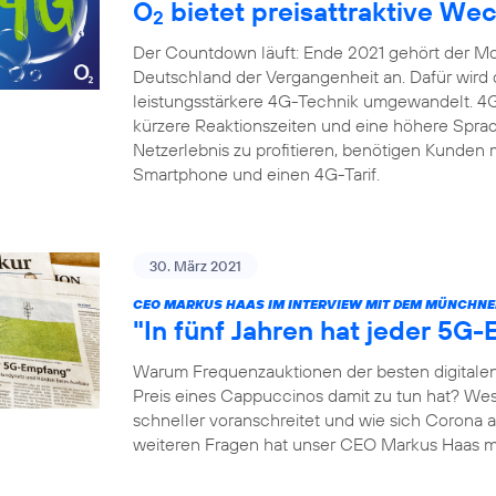
O
bietet preisattraktive We
2
Der Countdown läuft: Ende 2021 gehört der Mob
Deutschland der Vergangenheit an. Dafür wird di
leistungsstärkere 4G-Technik umgewandelt. 4G 
kürzere Reaktionszeiten und eine höhere Spra
Netzerlebnis zu profitieren, benötigen Kunden 
Smartphone und einen 4G-Tarif.
30. März 2021
CEO MARKUS HAAS IM INTERVIEW MIT DEM MÜNCHNE
"In fünf Jahren hat jeder 5G
Warum Frequenzauktionen der besten digitalen
Preis eines Cappuccinos damit zu tun hat? We
schneller voranschreitet und wie sich Corona 
weiteren Fragen hat unser CEO Markus Haas 