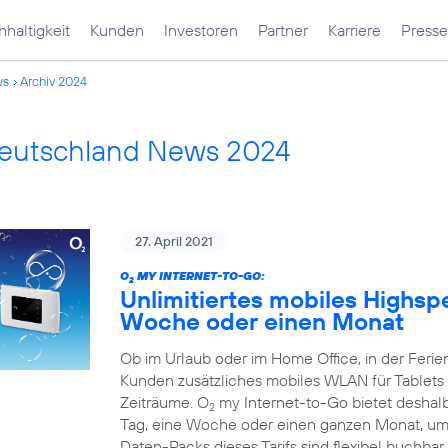
haltigkeit
Kunden
Investoren
Partner
Karriere
Presse
ws
Archiv 2024
Deutschland News 2024
27. April 2021
O
MY INTERNET-TO-GO:
2
Unlimitiertes mobiles Highsp
Woche oder einen Monat
Ob im Urlaub oder im Home Office, in der Fer
Kunden zusätzliches mobiles WLAN für Tablets 
Zeiträume. O
my Internet-to-Go bietet deshalb 
2
Tag, eine Woche oder einen ganzen Monat, um 
Daten-Packs dieses Tarifs sind flexibel buchbar