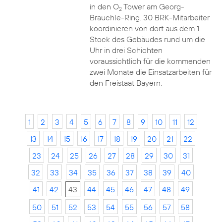
in den O
Tower am Georg-
2
Brauchle-Ring. 30 BRK-Mitarbeiter
koordinieren von dort aus dem 1.
Stock des Gebäudes rund um die
Uhr in drei Schichten
voraussichtlich für die kommenden
zwei Monate die Einsatzarbeiten für
den Freistaat Bayern.
1
2
3
4
5
6
7
8
9
10
11
12
13
14
15
16
17
18
19
20
21
22
23
24
25
26
27
28
29
30
31
32
33
34
35
36
37
38
39
40
41
42
43
44
45
46
47
48
49
50
51
52
53
54
55
56
57
58