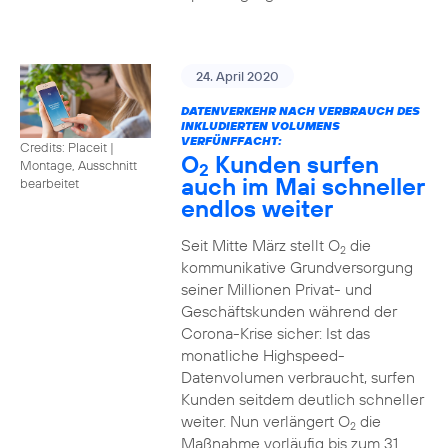
24. April 2020
DATENVERKEHR NACH VERBRAUCH DES
INKLUDIERTEN VOLUMENS
VERFÜNFFACHT:
Credits: Placeit
|
O
Kunden surfen
Montage, Ausschnitt
2
auch im Mai schneller
bearbeitet
endlos weiter
Seit Mitte März stellt O
die
2
kommunikative Grundversorgung
seiner Millionen Privat- und
Geschäftskunden während der
Corona-Krise sicher: Ist das
monatliche Highspeed-
Datenvolumen verbraucht, surfen
Kunden seitdem deutlich schneller
weiter. Nun verlängert O
die
2
Maßnahme vorläufig bis zum 31.