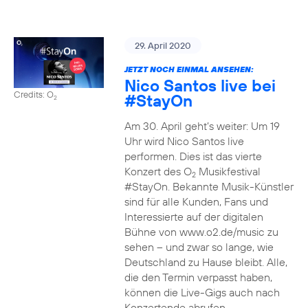
29. April 2020
JETZT NOCH EINMAL ANSEHEN:
Nico Santos live bei
Credits: O
#StayOn
2
Am 30. April geht’s weiter: Um 19
Uhr wird Nico Santos live
performen. Dies ist das vierte
Konzert des O
Musikfestival
2
#StayOn. Bekannte Musik-Künstler
sind für alle Kunden, Fans und
Interessierte auf der digitalen
Bühne von www.o2.de/music zu
sehen – und zwar so lange, wie
Deutschland zu Hause bleibt. Alle,
die den Termin verpasst haben,
können die Live-Gigs auch nach
Konzertende abrufen.