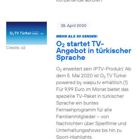
28. April 2020
MEHR ALS 30 SENDER:
O
startet TV-
2
Credits: o2
Angebot in türkischer
Sprache
O
erweitert sein IPTV-Produkt: Ab
2
dem 5. Mai 2020 ist O
TV Türkei
2
powered by waipu.tv erhältlich.(1)
Für 9,99 Euro im Monat bietet das
spezielle TV-Paket in türkischer
Sprache ein buntes
Fernsehprogramm für alle
Familienmitglieder – von
Nachrichten über Spielfilme und
Unterhaltungsshows bis hin zu
Sport-Highlights.