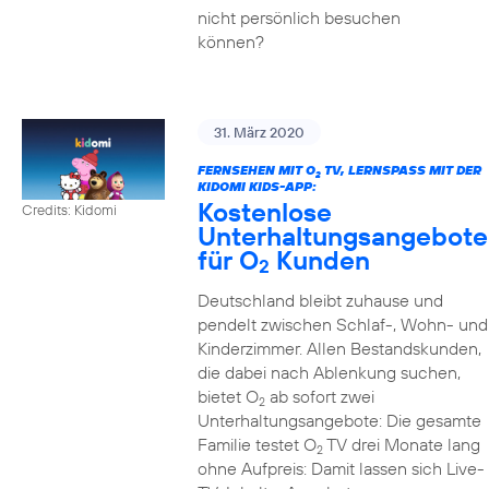
nicht persönlich besuchen
können?
31. März 2020
FERNSEHEN MIT O
TV, LERNSPASS MIT DER K
2
IDOMI KIDS-APP:
Kostenlose
Credits: Kidomi
Unterhaltungsangebote
für O
Kunden
2
Deutschland bleibt zuhause und
pendelt zwischen Schlaf-, Wohn- und
Kinderzimmer. Allen Bestandskunden,
die dabei nach Ablenkung suchen,
bietet O
ab sofort zwei
2
Unterhaltungsangebote: Die gesamte
Familie testet O
TV drei Monate lang
2
ohne Aufpreis: Damit lassen sich Live-