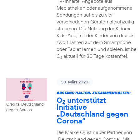
TV-Inhalte, Angebote aus
Mediatheken oder aufgenommene
Sendungen auf bis zu vier
verschiedenen Geräten gleichzeitig
streamen. Die Nutzung der Kidomi
Kids-App, mit der Kinder von drei bis
zwölf Jahren auf dem Smartphone
oder Tablet lernen und spielen, ist bei
O
aktuell für 30 Tage kostenfrei.
2
30. März 2020
ABSTAND HALTEN, ZUSAMMENHALTEN:
O
unterstützt
2
Credits: Deutschland
Initiative
gegen Corona
„Deutschland gegen
Corona“
Die Marke O
ist neuer Partner von
2
„Deutschland gegen Corona“. Mit