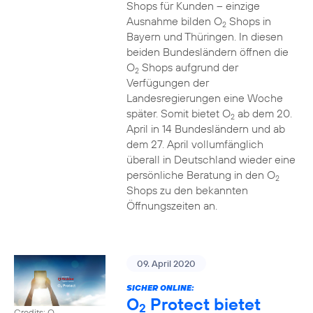
Shops für Kunden – einzige
Ausnahme bilden O
Shops in
2
Bayern und Thüringen. In diesen
beiden Bundesländern öffnen die
O
Shops aufgrund der
2
Verfügungen der
Landesregierungen eine Woche
später. Somit bietet O
ab dem 20.
2
April in 14 Bundesländern und ab
dem 27. April vollumfänglich
überall in Deutschland wieder eine
persönliche Beratung in den O
2
Shops zu den bekannten
Öffnungszeiten an.
09. April 2020
SICHER ONLINE:
O
Protect bietet
2
Credits: O