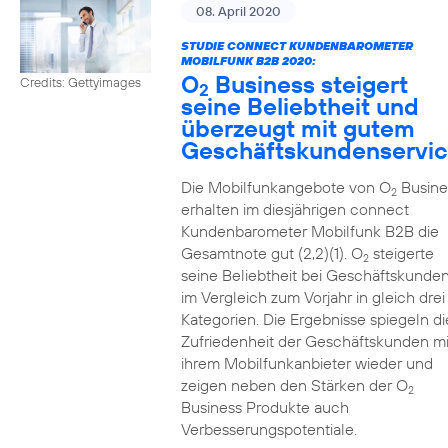
08. April 2020
STUDIE CONNECT KUNDENBAROMETER
MOBILFUNK B2B 2020:
O
Business steigert
Credits: Gettyimages
2
seine Beliebtheit und
überzeugt mit gutem
Geschäftskundenservi
Die Mobilfunkangebote von O
Busine
2
erhalten im diesjährigen connect
Kundenbarometer Mobilfunk B2B die
Gesamtnote gut (2,2)(1). O
steigerte
2
seine Beliebtheit bei Geschäftskunde
im Vergleich zum Vorjahr in gleich drei
Kategorien. Die Ergebnisse spiegeln di
Zufriedenheit der Geschäftskunden mi
ihrem Mobilfunkanbieter wieder und
zeigen neben den Stärken der O
2
Business Produkte auch
Verbesserungspotentiale.