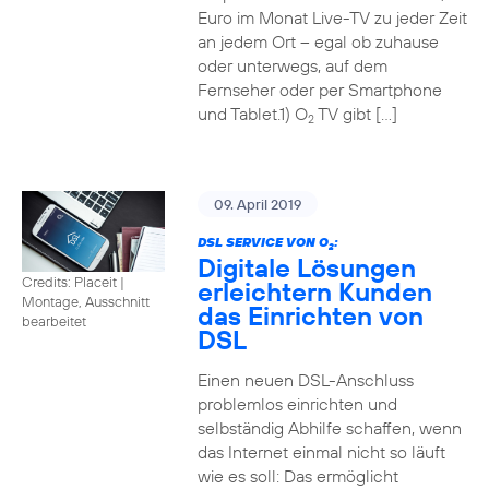
Euro im Monat Live-TV zu jeder Zeit
an jedem Ort – egal ob zuhause
oder unterwegs, auf dem
Fernseher oder per Smartphone
und Tablet.1) O
TV gibt […]
2
09. April 2019
DSL SERVICE VON O
:
2
Digitale Lösungen
Credits: Placeit
|
erleichtern Kunden
Montage, Ausschnitt
das Einrichten von
bearbeitet
DSL
Einen neuen DSL-Anschluss
problemlos einrichten und
selbständig Abhilfe schaffen, wenn
das Internet einmal nicht so läuft
wie es soll: Das ermöglicht