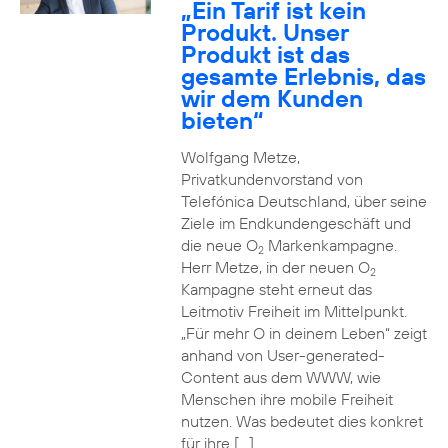
„Ein Tarif ist kein
Produkt. Unser
Produkt ist das
gesamte Erlebnis, das
wir dem Kunden
bieten“
Wolfgang Metze,
Privatkundenvorstand von
Telefónica Deutschland, über seine
Ziele im Endkundengeschäft und
die neue O
Markenkampagne.
2
Herr Metze, in der neuen O
2
Kampagne steht erneut das
Leitmotiv Freiheit im Mittelpunkt.
„Für mehr O in deinem Leben“ zeigt
anhand von User-generated-
Content aus dem WWW, wie
Menschen ihre mobile Freiheit
nutzen. Was bedeutet dies konkret
für ihre […]