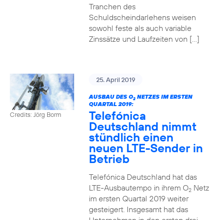
Tranchen des
Schuldscheindarlehens weisen
sowohl feste als auch variable
Zinssätze und Laufzeiten von […]
25. April 2019
AUSBAU DES O
NETZES IM ERSTEN
2
QUARTAL 2019:
Telefónica
Credits: Jörg Borm
Deutschland nimmt
stündlich einen
neuen LTE-Sender in
Betrieb
Telefónica Deutschland hat das
LTE-Ausbautempo in ihrem O
Netz
2
im ersten Quartal 2019 weiter
gesteigert. Insgesamt hat das