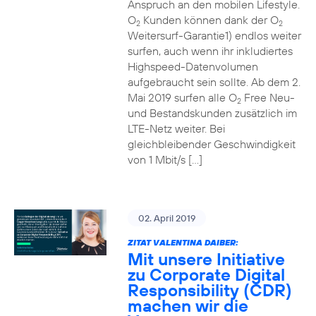
Anspruch an den mobilen Lifestyle.
O
Kunden können dank der O
2
2
Weitersurf-Garantie1) endlos weiter
surfen, auch wenn ihr inkludiertes
Highspeed-Datenvolumen
aufgebraucht sein sollte. Ab dem 2.
Mai 2019 surfen alle O
Free Neu-
2
und Bestandskunden zusätzlich im
LTE-Netz weiter. Bei
gleichbleibender Geschwindigkeit
von 1 Mbit/s […]
02. April 2019
ZITAT VALENTINA DAIBER:
Mit unsere Initiative
zu Corporate Digital
Responsibility (CDR)
machen wir die