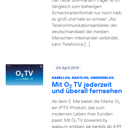
Der neue SIM-Karten-Träger ist im
Vergleich zum bisherigen
Scheckkartenformat nur noch halb
so groß und halb so schwer. „Als
Telekommunikationsanbieter, der
deutschlandweit die meisten
Menschen miteinander verbindet,
kann Telefónica […]
09. April 2019
KABELLOS, NAHTLOS, GRENZENLOS:
Mit O
TV jederzeit
2
und überall fernsehen
Ab dem 2. Mai bietet die Marke O
2
ein IPTV-Produkt, das zum
modernen Leben ihrer Kunden
passt: Mit O
TV powered by
2
waipu.tv erleben sie bereits ab 4,99