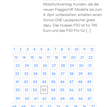
Mobilfunkvertrag. Kunden, die die
neuen Flaggschiff-Modelle bis zum
4. April vorbestellen, erhalten einen
Sonos ONE Lautsprecher gratis
dazu. Das Huawei P30 ist für 745
Euro und das P30 Pro für […]
1
2
3
4
5
6
7
8
9
10
11
12
13
14
15
16
17
18
19
20
21
22
23
24
25
26
27
28
29
30
31
32
33
34
35
36
37
38
39
40
41
42
43
44
45
46
47
48
49
50
51
52
53
54
55
56
57
58
59
60
61
62
63
64
65
66
67
68
69
70
71
72
73
74
75
76
77