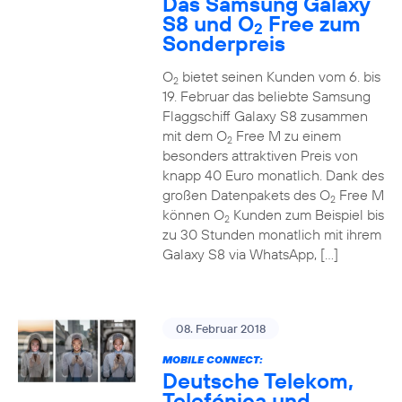
Das Samsung Galaxy
S8 und O
Free zum
2
Sonderpreis
O
bietet seinen Kunden vom 6. bis
2
19. Februar das beliebte Samsung
Flaggschiff Galaxy S8 zusammen
mit dem O
Free M zu einem
2
besonders attraktiven Preis von
knapp 40 Euro monatlich. Dank des
großen Datenpakets des O
Free M
2
können O
Kunden zum Beispiel bis
2
zu 30 Stunden monatlich mit ihrem
Galaxy S8 via WhatsApp, […]
08. Februar 2018
MOBILE CONNECT:
Deutsche Telekom,
Telefónica und