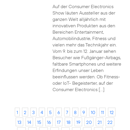
Auf der Consumer Electronics
Show läuten Aussteller aus der
ganzen Welt alljährlich mit
innovativen Produkten aus den
Bereichen Entertainment,
Automobilindustrie, Fitness und
vielen mehr das Technikjahr ein.
Vom 9. bis zum 12. Januar sehen
Besucher wie Fußgänger-Airbags,
faltbare Smartphones und weitere
Erfindungen unser Leben
beeinflussen werden. Ob Fitness-
oder IoT- Begeisterter, auf der
Consumer Electronics […]
1
2
3
4
5
6
7
8
9
10
11
12
13
14
15
16
17
18
19
20
21
22