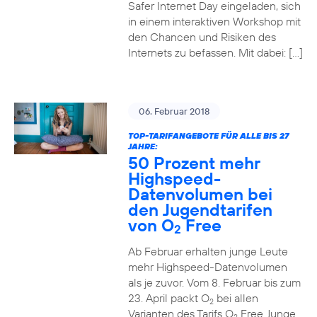
Safer Internet Day eingeladen, sich
in einem interaktiven Workshop mit
den Chancen und Risiken des
Internets zu befassen. Mit dabei: […]
06. Februar 2018
TOP-TARIFANGEBOTE FÜR ALLE BIS 27
JAHRE:
50 Prozent mehr
Highspeed-
Datenvolumen bei
den Jugendtarifen
von O
Free
2
Ab Februar erhalten junge Leute
mehr Highspeed-Datenvolumen
als je zuvor. Vom 8. Februar bis zum
23. April packt O
bei allen
2
Varianten des Tarifs O
Free Junge