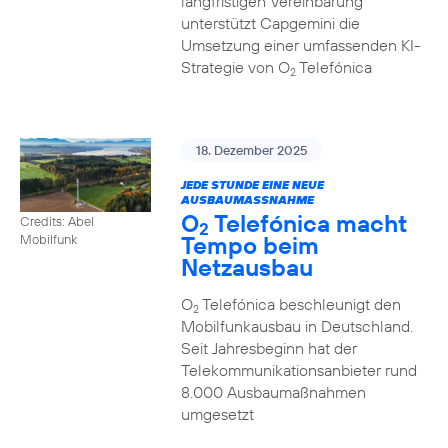
langfristigen Vereinbarung
unterstützt Capgemini die
Umsetzung einer umfassenden KI-
Strategie von O
Telefónica
2
18. Dezember 2025
JEDE STUNDE EINE NEUE
AUSBAUMASSNAHME
O
Telefónica macht
Credits: Abel
2
Tempo beim
Mobilfunk
Netzausbau
O
Telefónica beschleunigt den
2
Mobilfunkausbau in Deutschland.
Seit Jahresbeginn hat der
Telekommunikationsanbieter rund
8.000 Ausbaumaßnahmen
umgesetzt