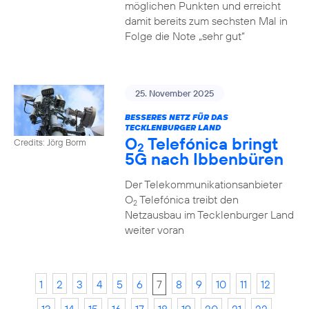
möglichen Punkten und erreicht
damit bereits zum sechsten Mal in
Folge die Note „sehr gut“
25. November 2025
BESSERES NETZ FÜR DAS
TECKLENBURGER LAND
O
Telefónica bringt
Credits: Jörg Borm
2
5G nach Ibbenbüren
Der Telekommunikationsanbieter
O
Telefónica treibt den
2
Netzausbau im Tecklenburger Land
weiter voran
1
2
3
4
5
6
7
8
9
10
11
12