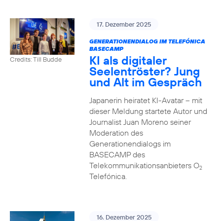
17. Dezember 2025
GENERATIONENDIALOG IM TELEFÓNICA
BASECAMP
KI als digitaler
Credits: Till Budde
Seelentröster? Jung
und Alt im Gespräch
Japanerin heiratet KI-Avatar – mit
dieser Meldung startete Autor und
Journalist Juan Moreno seiner
Moderation des
Generationendialogs im
BASECAMP des
Telekommunikationsanbieters O
2
Telefónica.
16. Dezember 2025