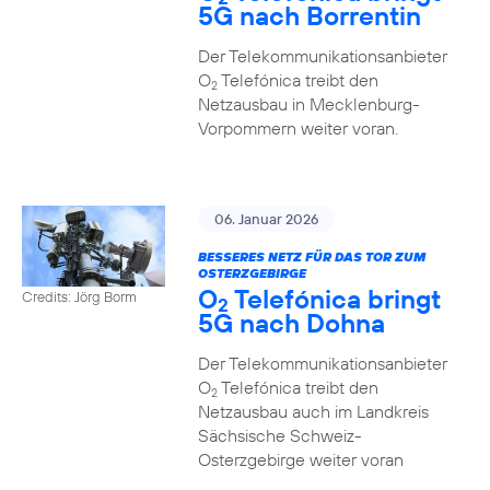
5G nach Borrentin
Der Telekommunikationsanbieter
O
Telefónica treibt den
2
Netzausbau in Mecklenburg-
Vorpommern weiter voran.
06. Januar 2026
BESSERES NETZ FÜR DAS TOR ZUM
OSTERZGEBIRGE
O
Telefónica bringt
Credits: Jörg Borm
2
5G nach Dohna
Der Telekommunikationsanbieter
O
Telefónica treibt den
2
Netzausbau auch im Landkreis
Sächsische Schweiz-
Osterzgebirge weiter voran