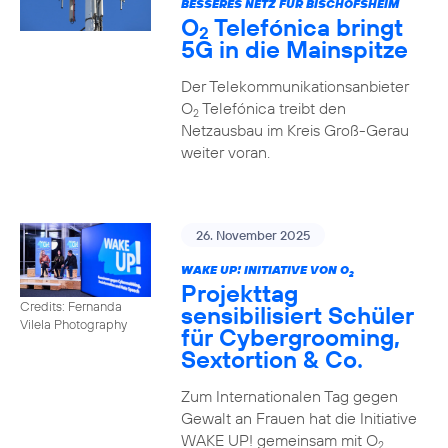
BESSERES NETZ FÜR BISCHOFSHEIM
O
Telefónica bringt
2
5G in die Mainspitze
Der Telekommunikationsanbieter
O
Telefónica treibt den
2
Netzausbau im Kreis Groß-Gerau
weiter voran.
26. November 2025
WAKE UP! INITIATIVE VON O
2
Projekttag
Credits: Fernanda
sensibilisiert Schüler
Vilela Photography
für Cybergrooming,
Sextortion & Co.
Zum Internationalen Tag gegen
Gewalt an Frauen hat die Initiative
WAKE UP! gemeinsam mit O
2