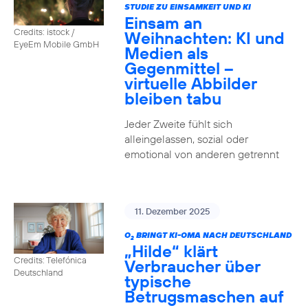
STUDIE ZU EINSAMKEIT UND KI
Einsam an
Credits: istock /
Weihnachten: KI und
EyeEm Mobile GmbH
Medien als
Gegenmittel –
virtuelle Abbilder
bleiben tabu
Jeder Zweite fühlt sich
alleingelassen, sozial oder
emotional von anderen getrennt
11. Dezember 2025
O
BRINGT KI-OMA NACH DEUTSCHLAND
2
„Hilde“ klärt
Credits: Telefónica
Verbraucher über
Deutschland
typische
Betrugsmaschen auf