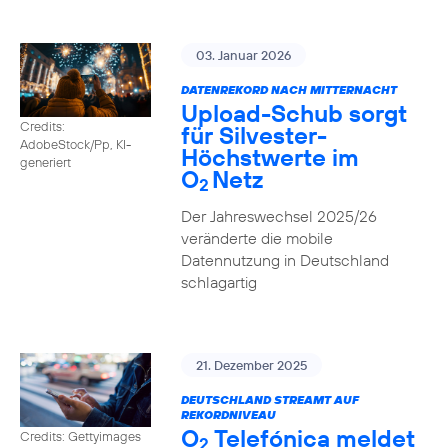
03. Januar 2026
DATENREKORD NACH MITTERNACHT
Upload-Schub sorgt
Credits:
für Silvester-
AdobeStock/Pp, KI-
Höchstwerte im
generiert
O
Netz
2
Der Jahreswechsel 2025/26
veränderte die mobile
Datennutzung in Deutschland
schlagartig
21. Dezember 2025
DEUTSCHLAND STREAMT AUF
REKORDNIVEAU
O
Telefónica meldet
Credits: Gettyimages
2