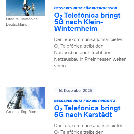
BESSERES NETZ FÜR RHEINHESSEN
O
Telefónica bringt
2
Credits: Telefónica
5G nach Klein-
Deutschland
Winternheim
Der Telekommunikationsanbieter
O
Telefónica treibt den
2
Netzausbau auch treibt den
Netzausbau in Rheinhessen weiter
voran
16. Dezember 2025
BESSERES NETZ FÜR DIE PRIGNITZ
O
Telefónica bringt
2
Credits: Jörg Borm
5G nach Karstädt
Der Telekommunikationsanbieter
O
Telefónica treibt den
2