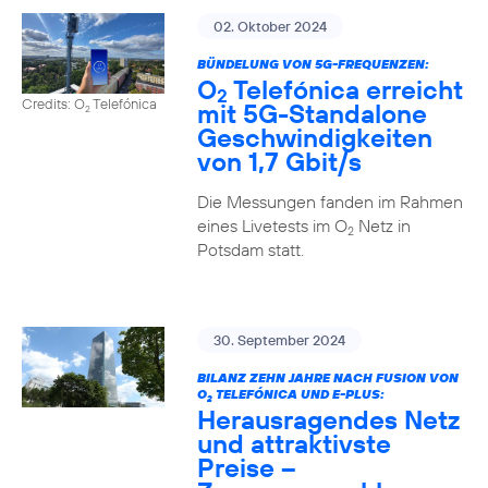
02. Oktober 2024
BÜNDELUNG VON 5G-FREQUENZEN:
O
Telefónica erreicht
2
Credits: O
Telefónica
mit 5G-Standalone
2
Geschwindigkeiten
von 1,7 Gbit/s
Die Messungen fanden im Rahmen
eines Livetests im O
Netz in
2
Potsdam statt.
30. September 2024
BILANZ ZEHN JAHRE NACH FUSION VON
O
TELEFÓNICA UND E-PLUS:
2
Herausragendes Netz
und attraktivste
Preise –