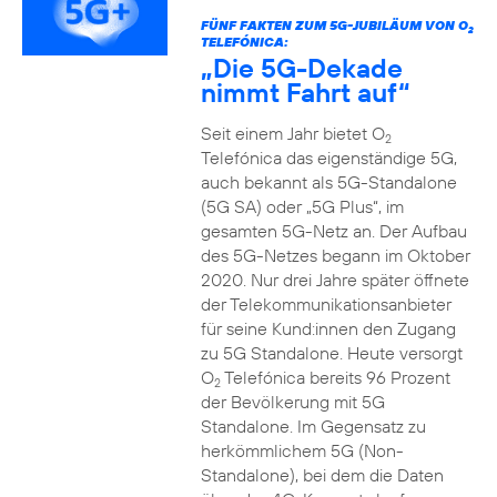
FÜNF FAKTEN ZUM 5G-JUBILÄUM VON O
2
TELEFÓNICA:
„Die 5G-Dekade
nimmt Fahrt auf“
Seit einem Jahr bietet O
2
Telefónica das eigenständige 5G,
auch bekannt als 5G-Standalone
(5G SA) oder „5G Plus“, im
gesamten 5G-Netz an. Der Aufbau
des 5G-Netzes begann im Oktober
2020. Nur drei Jahre später öffnete
der Telekommunikationsanbieter
für seine Kund:innen den Zugang
zu 5G Standalone. Heute versorgt
O
Telefónica bereits 96 Prozent
2
der Bevölkerung mit 5G
Standalone. Im Gegensatz zu
herkömmlichem 5G (Non-
Standalone), bei dem die Daten