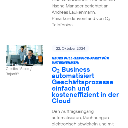
irische Manager berichtet an
Andreas Laukenmann,
Privatkundenvorstand von O
2
Telefonica.
22. Oktober 2024
NEUES FULL-SERVICE-PAKET FÜR
UNTERNEHMEN:
O
Business
Credits: iStock /
2
automatisiert
Bojan89
Geschäftsprozesse
einfach und
kosteneffizient in der
Cloud
Den Auftragseingang
automatisieren, Rechnungen
elektronisch abwickeln und mit