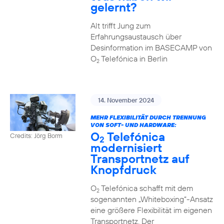
gelernt?
Alt trifft Jung zum
Erfahrungsaustausch über
Desinformation im BASECAMP von
O
Telefónica in Berlin
2
14. November 2024
MEHR FLEXIBILITÄT DURCH TRENNUNG
VON SOFT- UND HARDWARE:
O
Telefónica
Credits: Jörg Borm
2
modernisiert
Transportnetz auf
Knopfdruck
O
Telefónica schafft mit dem
2
sogenannten „Whiteboxing“-Ansatz
eine größere Flexibilität im eigenen
Transportnetz. Der