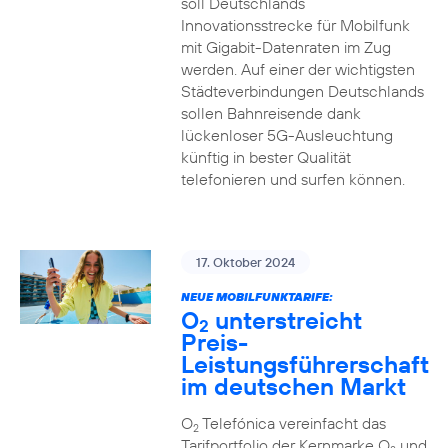
soll Deutschlands
Innovationsstrecke für Mobilfunk
mit Gigabit-Datenraten im Zug
werden. Auf einer der wichtigsten
Städteverbindungen Deutschlands
sollen Bahnreisende dank
lückenloser 5G-Ausleuchtung
künftig in bester Qualität
telefonieren und surfen können.
17. Oktober 2024
NEUE MOBILFUNKTARIFE:
O
unterstreicht
2
Preis-
Leistungsführerschaft
im deutschen Markt
O
Telefónica vereinfacht das
2
Tarifportfolio der Kernmarke O
und