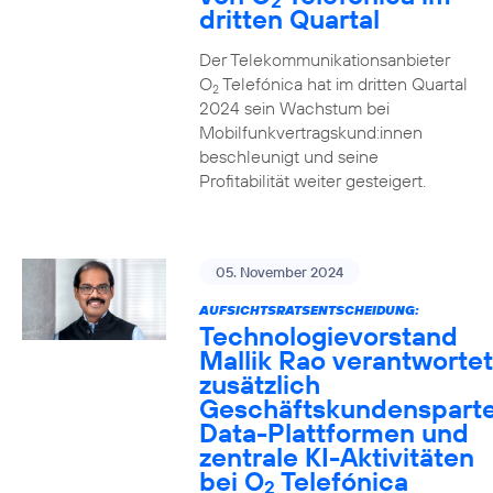
2
dritten Quartal
Der Telekommunikationsanbieter
O
Telefónica hat im dritten Quartal
2
2024 sein Wachstum bei
Mobilfunkvertragskund:innen
beschleunigt und seine
Profitabilität weiter gesteigert.
05. November 2024
AUFSICHTSRATSENTSCHEIDUNG:
Technologievorstand
Mallik Rao verantwortet
zusätzlich
Geschäftskundensparte
Data-Plattformen und
zentrale KI-Aktivitäten
bei O
Telefónica
2