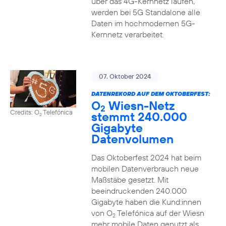
über das 4G-Kernnetz laufen,
werden bei 5G Standalone alle
Daten im hochmodernen 5G-
Kernnetz verarbeitet.
07. Oktober 2024
DATENREKORD AUF DEM OKTOBERFEST:
O
Wiesn-Netz
2
Credits: O
Telefónica
stemmt 240.000
2
Gigabyte
Datenvolumen
Das Oktoberfest 2024 hat beim
mobilen Datenverbrauch neue
Maßstäbe gesetzt. Mit
beeindruckenden 240.000
Gigabyte haben die Kund:innen
von O
Telefónica auf der Wiesn
2
mehr mobile Daten genutzt als