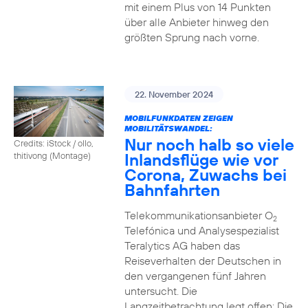
mit einem Plus von 14 Punkten
über alle Anbieter hinweg den
größten Sprung nach vorne.
22. November 2024
MOBILFUNKDATEN ZEIGEN
MOBILITÄTSWANDEL:
Nur noch halb so viele
Credits: iStock / ollo,
Inlandsflüge wie vor
thitivong (Montage)
Corona, Zuwachs bei
Bahnfahrten
Telekommunikationsanbieter O
2
Telefónica und Analysespezialist
Teralytics AG haben das
Reiseverhalten der Deutschen in
den vergangenen fünf Jahren
untersucht. Die
Langzeitbetrachtung legt offen: Die