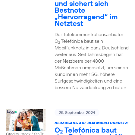
und sichert sich
Bestnote
„Hervorragend“ im
Netztest
Der Telekommunikationsanbieter
O
Telefónica baut sein
2
Mobilfunknetz in ganz Deutschland
weiter aus. Seit Jahresbeginn hat
der Netzbetreiber 4800
Maßnahmen umgesetzt, um seinen
Kund:innen mehr 5G, höhere
Surfgeschwindigkeiten und eine
bessere Netzabdeckung zu bieten.
25. September 2024
NEUZUGANG AUF DEM MOBILFUNKNETZ:
O
Telefónica baut
2
Credits: istock / Kar-Tr