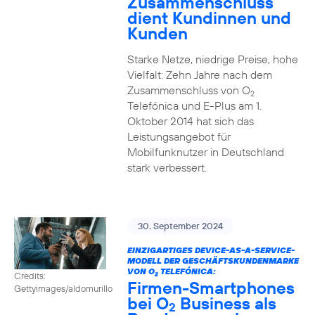
Zusammenschluss
dient Kundinnen und
Kunden
Starke Netze, niedrige Preise, hohe
Vielfalt: Zehn Jahre nach dem
Zusammenschluss von O
2
Telefónica und E-Plus am 1.
Oktober 2014 hat sich das
Leistungsangebot für
Mobilfunknutzer in Deutschland
stark verbessert.
30. September 2024
EINZIGARTIGES DEVICE-AS-A-SERVICE-
MODELL DER GESCHÄFTSKUNDENMARKE
VON O
TELEFÓNICA:
Credits:
2
Firmen-Smartphones
Gettyimages/aldomurillo
bei O
Business als
2