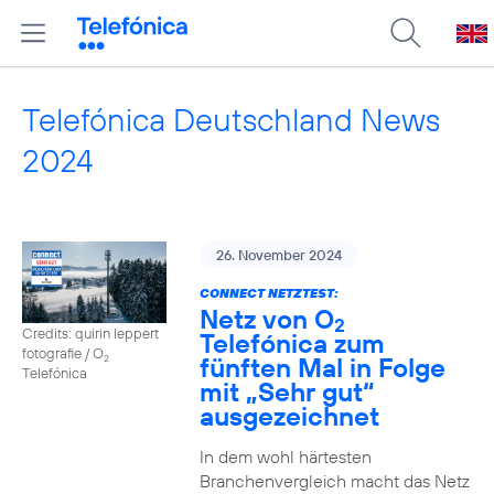
Telefónica Deutschland News
2024
26. November 2024
CONNECT NETZTEST:
Netz von O
2
Credits: quirin leppert
Telefónica zum
fotografie / O
fünften Mal in Folge
2
Telefónica
mit „Sehr gut“
ausgezeichnet
In dem wohl härtesten
Branchenvergleich macht das Netz