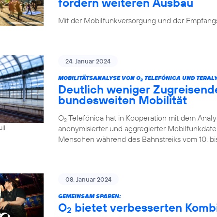
fordern weiteren Ausbau
Mit der Mobilfunkversorgung und der Empfangsq
24. Januar 2024
MOBILITÄTSANALYSE VON O
TELEFÓNICA UND TERALY
2
Deutlich weniger Zugreisend
bundesweiten Mobilität
O
Telefónica hat in Kooperation mit dem Analys
2
anonymisierter und aggregierter Mobilfunkdaten 
ull
Menschen während des Bahnstreiks vom 10. bis 
08. Januar 2024
GEMEINSAM SPAREN:
O
bietet verbesserten Kombi-
2