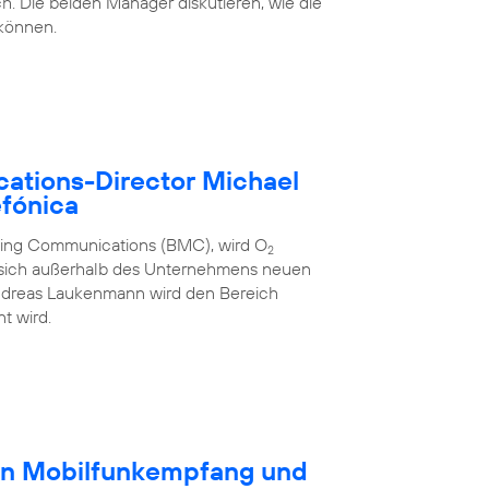
h. Die beiden Manager diskutieren, wie die
 können.
ations-Director Michael
fónica
eting Communications (BMC), wird O
2
 sich außerhalb des Unternehmens neuen
ndreas Laukenmann wird den Bereich
t wird.
en Mobilfunkempfang und