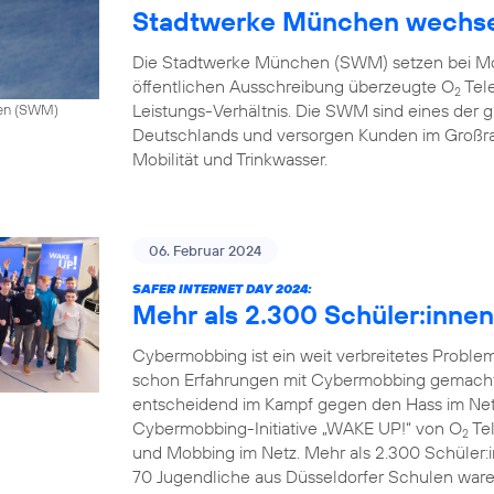
Stadtwerke München wechse
Die Stadtwerke München (SWM) setzen bei Mo
öffentlichen Ausschreibung überzeugte O
Tele
2
Leistungs-Verhältnis. Die SWM sind eines de
hen (SWM)
Deutschlands und versorgen Kunden im Großr
Mobilität und Trinkwasser.
06. Februar 2024
SAFER INTERNET DAY 2024:
Mehr als 2.300 Schüler:inne
Cybermobbing ist ein weit verbreitetes Probl
schon Erfahrungen mit Cybermobbing gemacht.
entscheidend im Kampf gegen den Hass im Netz.
Cybermobbing-Initiative „WAKE UP!“ von O
Tel
2
und Mobbing im Netz. Mehr als 2.300 Schüler:
70 Jugendliche aus Düsseldorfer Schulen waren