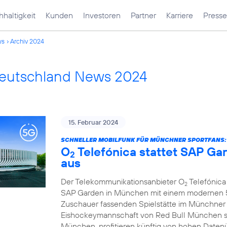
haltigkeit
Kunden
Investoren
Partner
Karriere
Presse
ws
Archiv 2024
Deutschland News 2024
15. Februar 2024
SCHNELLER MOBILFUNK FÜR MÜNCHNER SPORTFANS:
O
Telefónica stattet SAP G
2
aus
Der Telekommunikationsanbieter O
Telefónica 
2
SAP Garden in München mit einem modernen 5G
Zuschauer fassenden Spielstätte im Münchner
Eishockeymannschaft von Red Bull München s
München, profitieren künftig von hohen Daten