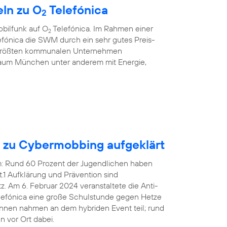
ln zu O
Telefónica
2
bilfunk auf O
Telefónica. Im Rahmen einer
2
fónica die SWM durch ein sehr gutes Preis-
r größten kommunalen Unternehmen
aum München unter anderem mit Energie,
n zu Cybermobbing aufgeklärt
em: Rund 60 Prozent der Jugendlichen haben
1 Aufklärung und Prävention sind
 Am 6. Februar 2024 veranstaltete die Anti-
efónica eine große Schulstunde gegen Hetze
innen nahmen an dem hybriden Event teil; rund
 vor Ort dabei.