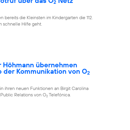
Notruf über das O
Netz
2
bereits die Kleinsten im Kindergarten die 112.
m schnelle Hilfe geht.
ar Höhmann übernehmen
b der Kommunikation von O
2
in ihren neuen Funktionen an Birgit Carolina
Public Relations von O
Telefónica.
2