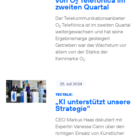
von O
Telefónica im
2
zweiten Quartal
Der Telekommunikationsanbieter
O
Telefónica ist im zweiten Quartal
2
weitergewachsen und hat seine
Ergebnismarge gesteigert.
Getrieben war das Wachstum vor
allem von der Stärke der
Kernmarke O
.
2
25. Juli 2024
TECTALK:
„KI unterstützt unsere
Strategie“
CEO Markus Haas diskutiert mit
Expertin Vanessa Cann über den
richtigen Einsatz von Künstlicher