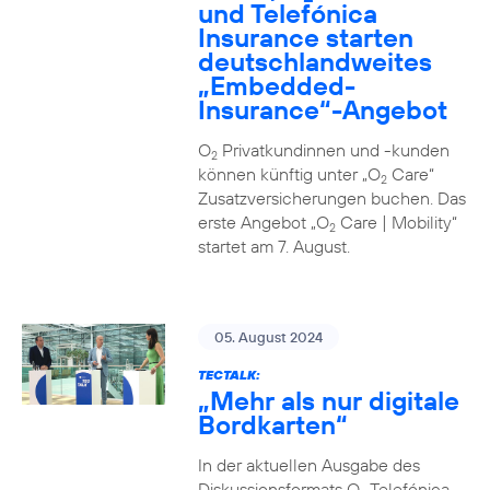
und Telefónica
Insurance starten
deutschlandweites
„Embedded-
Insurance“-Angebot
O
Privatkundinnen und -kunden
2
können künftig unter „O
Care“
2
Zusatzversicherungen buchen. Das
erste Angebot „O
Care | Mobility“
2
startet am 7. August.
05. August 2024
TECTALK:
„Mehr als nur digitale
Bordkarten“
In der aktuellen Ausgabe des
Diskussionsformats O
Telefónica