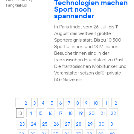
Technologien machen
FangXiaNuo
Sport noch
spannender
In Paris findet vom 26. Juli bis 11.
August das weltweit größte
Sportereignis statt. Bis zu 10.500
Sportler:innen und 13 Millionen
Besucher:innen sind in der
französischen Hauptstadt zu Gast. .
Die französischen Mobilfunker und
Veranstalter setzen dafür private
5G-Netze ein.
1
2
3
4
5
6
7
8
9
10
11
12
13
14
15
16
17
18
19
20
21
22
23
24
25
26
27
28
29
30
31