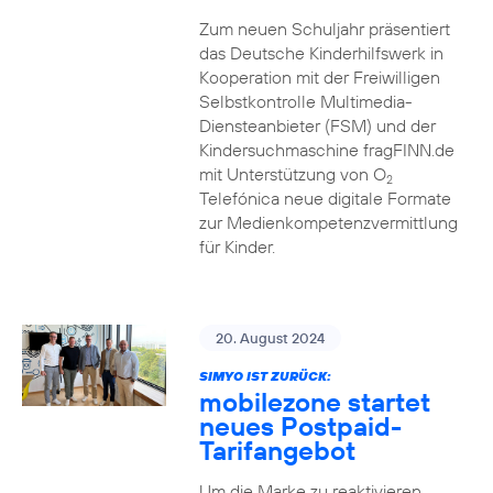
Zum neuen Schuljahr präsentiert
das Deutsche Kinderhilfswerk in
Kooperation mit der Freiwilligen
Selbstkontrolle Multimedia-
Diensteanbieter (FSM) und der
Kindersuchmaschine fragFINN.de
mit Unterstützung von O
2
Telefónica neue digitale Formate
zur Medienkompetenzvermittlung
für Kinder.
20. August 2024
SIMYO IST ZURÜCK:
mobilezone startet
neues Postpaid-
Tarifangebot
Um die Marke zu reaktivieren,