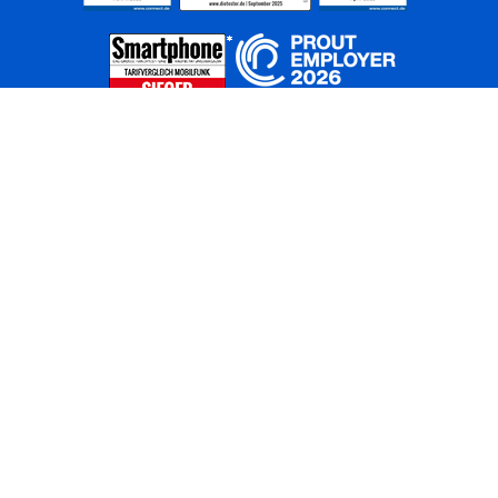
Home
Unternehmen
Netze
Nachhaltigkeit
Kunden
Investoren
Partner
Karriere
Presse
News
Privatkunden
Geschäftskunden
Worldwide
BASECAMP
AGB
Kontakt
ElektroG / BattG
Datenschutz