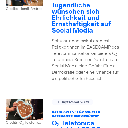
Jugendliche
Credits: Henrik Andree
wünschen sich
Ehrlichkeit und
Ernsthaftigkeit auf
Social Media
Schüler:innen diskutieren mit
Politiker:innen im BASECAMP des
Telekommunikationsanbieters O
2
Telefónica. Kern der Debatte ist, ob
Social Media eine Gefahr für die
Demokratie oder eine Chance für
die politische Teilhabe ist.
11. September 2024
OKTOBERFEST FÜR MOBILEN
DATENANSTURM GERÜSTET:
O
Telefónica
Credits: O
Telefónica
2
2