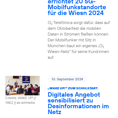
errichtet 20 5G-
Mobilfunkstandorte
für die Wiesn 2024
O
Telefónica sorgt dafür, dass auf
2
dem Oktoberfest die mobilen
Daten in Strömen fließen können.
Der Mobilfunker mit Sitz in
München baut ein eigenes „O
2
Wiesn-Netz“ für seine Kund:innen
auf.
10. September 2024
„WAKE UP!“ ZUM SCHULSTART:
Digitales Angebot
Credits: WAKE UP! //
sensibilisiert zu
YAEZ // as-artmedia
Desinformationen im
Netz