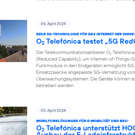
05. April 2024
NEUE 5G-TECHNOLOGIE FÜR DAS INTERNET DER DINGE:
O
Telefónica testet „5G Re
2
Der Telekommunikationsanbieter O
Telefónica
2
(Reduced Capability), um Internet-of-Things-G
Funkmodule in den Endgeräten ermöglicht 5G R
Einsatzzwecke angepasste 5G-Vernetzung von 
Überwachungssystemen. Die Geräte können so gü
betrieben werden.
03. April 2024
MOBILFUNKLÖSUNGEN FÜR E-MOBILITÄT UND BAU:
O
Telefónica unterstützt H
2
Ausbau der E-Ladeinfrastruk