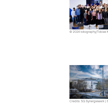
© 2024 tokography/Tobias 
Credits: 5G Synergiewerk | 