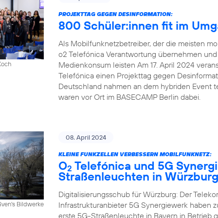
PROJEKTTAG GEGEN DESINFORMATION:
800 Schüler:innen fit im Um
Als Mobilfunknetzbetreiber, der die meisten mob
o2 Telefónica Verantwortung übernehmen und e
Medienkonsum leisten Am 17. April 2024 veranst
Koch
Telefónica einen Projekttag gegen Desinforma
Deutschland nahmen an dem hybriden Event tei
waren vor Ort im BASECAMP Berlin dabei.
08. April 2024
KLEINE FUNKZELLEN VERBESSERN MOBILFUNKNETZ:
O
Telefónica und 5G Synergi
2
Straßenleuchten in Würzbur
Digitalisierungsschub für Würzburg: Der Telek
Infrastrukturanbieter 5G Synergiewerk haben
Sven's Bildwerke
erste 5G-Straßenleuchte in Bayern in Betrieb