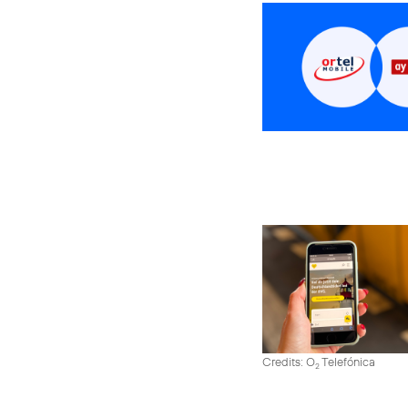
Credits: O
Telefónica
2