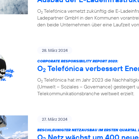
O
Telefónica vernetzt zukünftig die E-Ladeinf
2
Ladepartner GmbH in den Kommunen vorantreibt
den beide Unternehmen über eine Laufzeit von
28. März 2024
CORPORATE RESPONSIBILITY REPORT 2023:
O
Telefónica verbessert Ener
2
O
Telefónica hat im Jahr 2023 die Nachhaltigk
2
(Umwelt – Soziales – Governance) gesteigert 
Telekommunikationsbranche weltweit erzielt.
27. März 2024
BESCHLEUNIGTER NETZAUSBAU IM ERSTEN QUARTAL 2
O
Netz wächst um 400 neue
2