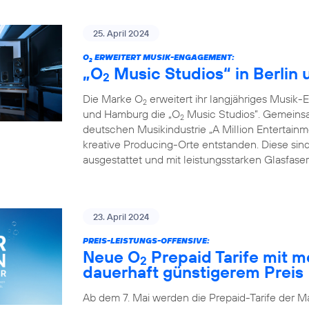
25. April 2024
O
ERWEITERT MUSIK-ENGAGEMENT:
2
„O
Music Studios“ in Berlin
2
Die Marke O
erweitert ihr langjähriges Musik-
2
und Hamburg die „O
Music Studios”. Gemeins
2
deutschen Musikindustrie „A Million Entertainm
kreative Producing-Orte entstanden. Diese sind
ausgestattet und mit leistungsstarken Glasfas
23. April 2024
PREIS-LEISTUNGS-OFFENSIVE:
Neue O
Prepaid Tarife mit 
2
dauerhaft günstigerem Preis
Ab dem 7. Mai werden die Prepaid-Tarife der M