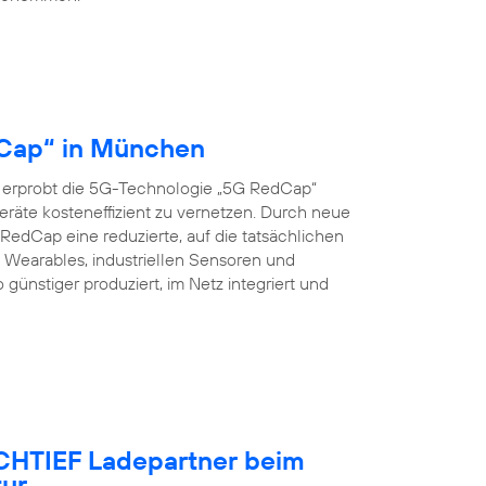
dCap“ in München
 erprobt die 5G-Technologie „5G RedCap“
eräte kosteneffizient zu vernetzen. Durch neue
edCap eine reduzierte, auf die tatsächlichen
Wearables, industriellen Sensoren und
nstiger produziert, im Netz integriert und
OCHTIEF Ladepartner beim
tur