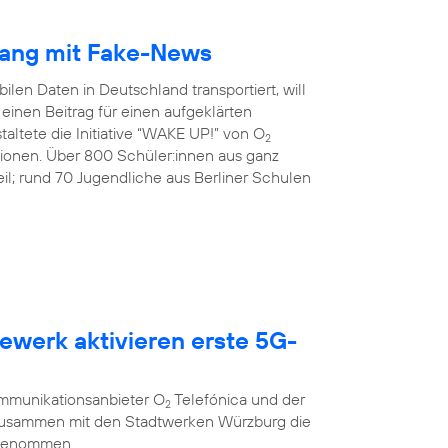
gang mit Fake-News
ilen Daten in Deutschland transportiert, will
inen Beitrag für einen aufgeklärten
altete die Initiative “WAKE UP!” von O
2
tionen. Über 800 Schüler:innen aus ganz
l; rund 70 Jugendliche aus Berliner Schulen
ewerk aktivieren erste 5G-
g
ommunikationsanbieter O
Telefónica und der
2
 zusammen mit den Stadtwerken Würzburg die
 genommen.