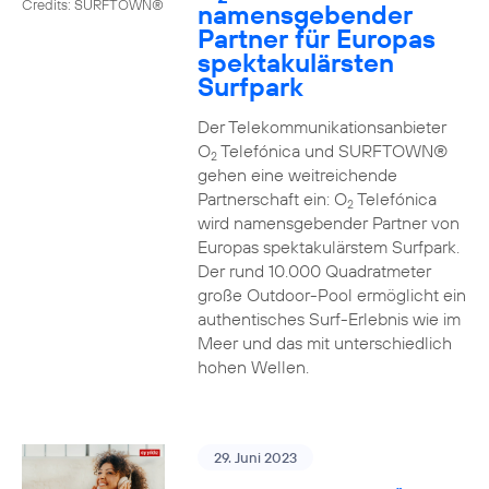
Credits: SURFTOWN®
namensgebender
Partner für Europas
spektakulärsten
Surfpark
Der Telekommunikationsanbieter
O
Telefónica und SURFTOWN®
2
gehen eine weitreichende
Partnerschaft ein: O
Telefónica
2
wird namensgebender Partner von
Europas spektakulärstem Surfpark.
Der rund 10.000 Quadratmeter
große Outdoor-Pool ermöglicht ein
authentisches Surf-Erlebnis wie im
Meer und das mit unterschiedlich
hohen Wellen.
29. Juni 2023