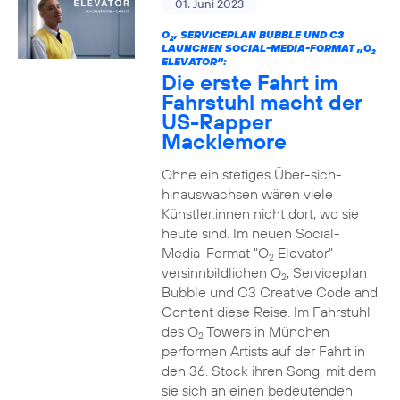
01. Juni 2023
O
, SERVICEPLAN BUBBLE UND C3
2
LAUNCHEN SOCIAL-MEDIA-FORMAT „O
2
ELEVATOR“:
Die erste Fahrt im
Fahrstuhl macht der
US-Rapper
Macklemore
Ohne ein stetiges Über-sich-
hinauswachsen wären viele
Künstler:innen nicht dort, wo sie
heute sind. Im neuen Social-
Media-Format "O
Elevator"
2
versinnbildlichen O
, Serviceplan
2
Bubble und C3 Creative Code and
Content diese Reise. Im Fahrstuhl
des O
Towers in München
2
performen Artists auf der Fahrt in
den 36. Stock ihren Song, mit dem
sie sich an einen bedeutenden