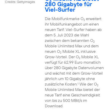
Credits: Gettyimages
280 Gigabyte für
Viel-Surfer
Die Mobilfunkmarke O
erweitert
2
ihr Mobilfunkangebot um einen
neuen Tarif: Viel-Surfer haben ab
dem 5. Juli 2023 die Wahl
zwischen dem bekannten O
2
Mobile Unlimited Max und dem
neuen O
Mobile XL inklusive
2
Grow-Vorteil. Der O
Mobile XL
2
verfügt für 62,99 Euro monatlich
über 280 Gigabyte Datenvolumen
und wächst mit dem Grow-Vorteil
jährlich um 10 Gigabyte ohne
zusätzliche Kosten.
Wie der O
1
2
Mobile Unlimited Max bietet der
neue Tarif eine Geschwindigkeit
von bis zu 500 MBit/s im
Download.