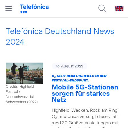
Telefónica Deutschland News
2024
16. August 2023
O
GEHT BEIM HIGHFIELD IN DEN
2
FESTIVAL-ENDSPURT:
Mobile 5G-Stationen
Credits: Highfield
sorgen für starkes
Festival /
Neonschwarz, Julia
Netz
Schwendner (2022)
Highfield, Wacken, Rock am Ring:
O
Telefónica versorgt dieses Jahr
2
rund 30 Großveranstaltungen mit