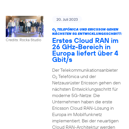
20. Juli 2023
O
TELEFÓNICA UND ERICSSON GEHEN
2
NÄCHSTEN 5G ENTWICKLUNGSSCHRITT:
Erstes Cloud RAN im
Credits: Rocka Studio
26 GHz-Bereich in
Europa liefert über 4
Gbit/s
Der Telekommunikationsanbieter
O
Telefónica und der
2
Netzausrüster Ericsson gehen den
nächsten Entwicklungsschritt für
moderne 5G-Netze: Die
Unternehmen haben die erste
Ericsson Cloud RAN-Lösung in
Europa im Mobilfunknetz
implementiert. Bei der neuartigen
Cloud RAN-Architektur werden