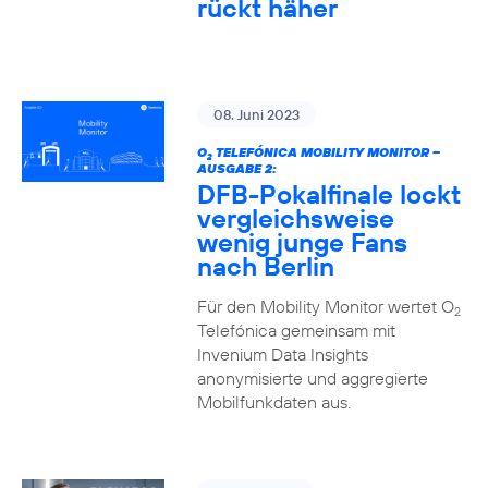
rückt häher
08. Juni 2023
O
TELEFÓNICA MOBILITY MONITOR –
2
AUSGABE 2:
DFB-Pokalfinale lockt
vergleichsweise
wenig junge Fans
nach Berlin
Für den Mobility Monitor wertet O
2
Telefónica gemeinsam mit
Invenium Data Insights
anonymisierte und aggregierte
Mobilfunkdaten aus.