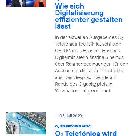
2
Wie sich
Digitalisierung
effizienter gestalten
lässt
In der aktuellen Ausgabe des O
2
Telefónica TecTalk tauscht sich
CEO Markus Haas mit Hessens
Digitalministerin Kristina Sinemus
über Rahmenbedingungen für den
Ausbau der digitalen Infrastruktur
aus. Das Gespräch wurde am
Rande des Gigabitgipfels in
Wiesbaden aufgezeichnet.
05. Juli 2023
O
SURFTOWN MUC:
2
O
Telefónica wird
2