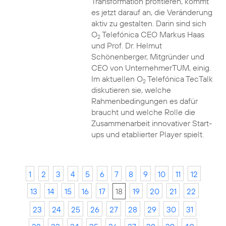
Transformation profitieren, kommt
es jetzt darauf an, die Veränderung
aktiv zu gestalten. Darin sind sich
O
Telefónica CEO Markus Haas
2
und Prof. Dr. Helmut
Schönenberger, Mitgründer und
CEO von UnternehmerTUM, einig.
Im aktuellen O
Telefónica TecTalk
2
diskutieren sie, welche
Rahmenbedingungen es dafür
braucht und welche Rolle die
Zusammenarbeit innovativer Start-
ups und etablierter Player spielt.
1
2
3
4
5
6
7
8
9
10
11
12
13
14
15
16
17
18
19
20
21
22
23
24
25
26
27
28
29
30
31