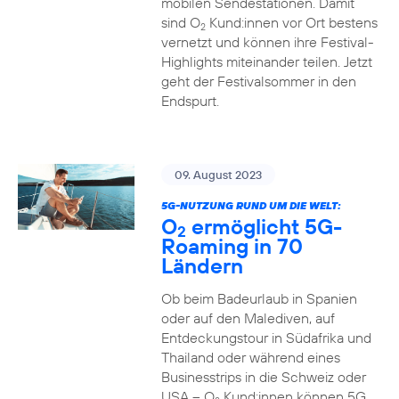
mobilen Sendestationen. Damit
sind O
Kund:innen vor Ort bestens
2
vernetzt und können ihre Festival-
Highlights miteinander teilen. Jetzt
geht der Festivalsommer in den
Endspurt.
09. August 2023
5G-NUTZUNG RUND UM DIE WELT:
O
ermöglicht 5G-
2
Roaming in 70
Ländern
Ob beim Badeurlaub in Spanien
oder auf den Malediven, auf
Entdeckungstour in Südafrika und
Thailand oder während eines
Businesstrips in die Schweiz oder
USA – O
Kund:innen können 5G