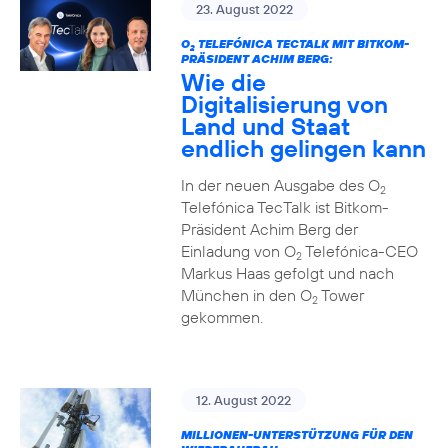
23. August 2022
O
TELEFÓNICA TECTALK MIT BITKOM-
2
PRÄSIDENT ACHIM BERG:
Wie die
Digitalisierung von
Land und Staat
endlich gelingen kann
In der neuen Ausgabe des O
2
Telefónica TecTalk ist Bitkom-
Präsident Achim Berg der
Einladung von O
Telefónica-CEO
2
Markus Haas gefolgt und nach
München in den O
Tower
2
gekommen.
12. August 2022
MILLIONEN-UNTERSTÜTZUNG FÜR DEN