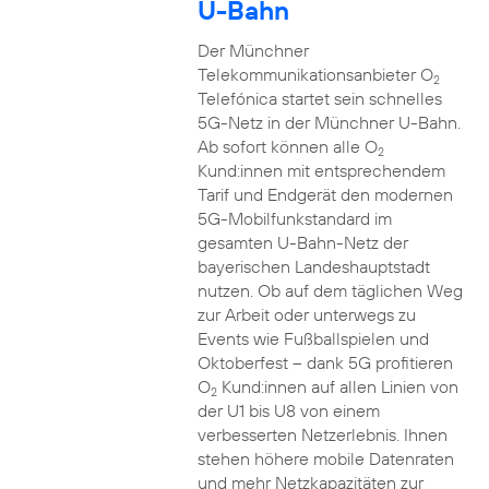
U-Bahn
Der Münchner
Telekommunikationsanbieter O
2
Telefónica startet sein schnelles
5G-Netz in der Münchner U-Bahn.
Ab sofort können alle O
2
Kund:innen mit entsprechendem
Tarif und Endgerät den modernen
5G-Mobilfunkstandard im
gesamten U-Bahn-Netz der
bayerischen Landeshauptstadt
nutzen. Ob auf dem täglichen Weg
zur Arbeit oder unterwegs zu
Events wie Fußballspielen und
Oktoberfest – dank 5G profitieren
O
Kund:innen auf allen Linien von
2
der U1 bis U8 von einem
verbesserten Netzerlebnis. Ihnen
stehen höhere mobile Datenraten
und mehr Netzkapazitäten zur