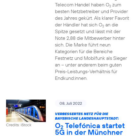
Telecom Handel haben O
zum
2
besten Netzbetreiber und Provider
des Jahres gekürt. Als klarer Favorit
der Händler hat sich O
an die
2
Spitze gesetzt und lässt mit der
Note 2,88 die Mitbewerber hinter
sich. Die Marke führt neun
Kategorien für die Bereiche
Festnetz und Mobilfunk als Sieger
an – unter anderem beim guten
Preis-Leistungs-Verhältnis für
Endkund:innen.
08. Juli 2022
VERBESSERTES NETZ FÜR DIE
BAYERISCHE LANDESHAUPTSTADT:
O
Telefónica startet
Credits: iStock
2
5G in der Münchner