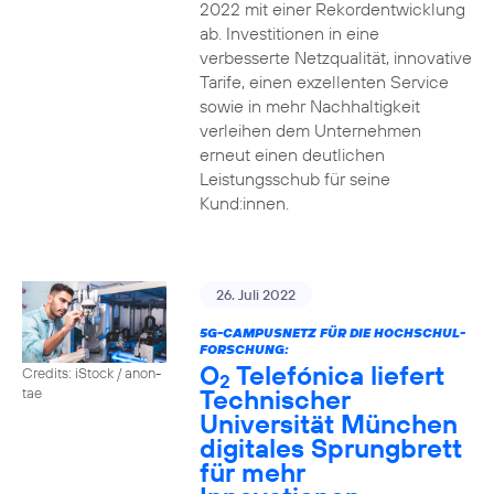
2022 mit einer Rekordentwicklung
ab. Investitionen in eine
verbesserte Netzqualität, innovative
Tarife, einen exzellenten Service
sowie in mehr Nachhaltigkeit
verleihen dem Unternehmen
erneut einen deutlichen
Leistungsschub für seine
Kund:innen.
26. Juli 2022
5G-CAMPUSNETZ FÜR DIE HOCHSCHUL-
FORSCHUNG:
O
Telefónica liefert
Credits: iStock / anon-
2
Technischer
tae
Universität München
digitales Sprungbrett
für mehr