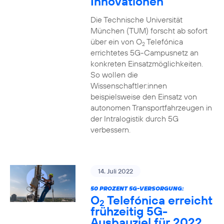
Innovationen
Die Technische Universität
München (TUM) forscht ab sofort
über ein von O
Telefónica
2
errichtetes 5G-Campusnetz an
konkreten Einsatzmöglichkeiten.
So wollen die
Wissenschaftler:innen
beispielsweise den Einsatz von
autonomen Transportfahrzeugen in
der Intralogistik durch 5G
verbessern.
14. Juli 2022
50 PROZENT 5G-VERSORGUNG:
O
Telefónica erreicht
2
frühzeitig 5G-
Ausbauziel für 2022