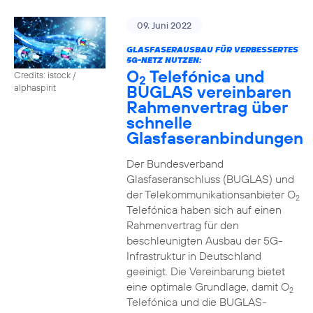
09. Juni 2022
GLASFASERAUSBAU FÜR VERBESSERTES
5G-NETZ NUTZEN:
O
Telefónica und
Credits: istock /
2
BUGLAS vereinbaren
alphaspirit
Rahmenvertrag über
schnelle
Glasfaseranbindungen
Der Bundesverband
Glasfaseranschluss (BUGLAS) und
der Telekommunikationsanbieter O
2
Telefónica haben sich auf einen
Rahmenvertrag für den
beschleunigten Ausbau der 5G-
Infrastruktur in Deutschland
geeinigt. Die Vereinbarung bietet
eine optimale Grundlage, damit O
2
Telefónica und die BUGLAS-