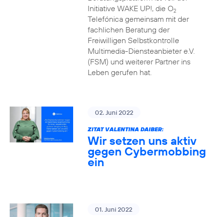
Initiative WAKE UP!, die O
2
Telefónica gemeinsam mit der
fachlichen Beratung der
Freiwilligen Selbstkontrolle
Multimedia-Diensteanbieter e.V.
(FSM) und weiterer Partner ins
Leben gerufen hat.
02. Juni 2022
ZITAT VALENTINA DAIBER:
Wir setzen uns aktiv
gegen Cybermobbing
ein
01. Juni 2022