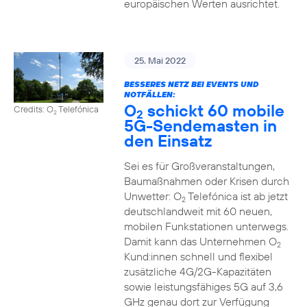
europäischen Werten ausrichtet.
25. Mai 2022
BESSERES NETZ BEI EVENTS UND
NOTFÄLLEN:
O
schickt 60 mobile
Credits: O
Telefónica
2
2
5G-Sendemasten in
den Einsatz
Sei es für Großveranstaltungen,
Baumaßnahmen oder Krisen durch
Unwetter: O
Telefónica ist ab jetzt
2
deutschlandweit mit 60 neuen,
mobilen Funkstationen unterwegs.
Damit kann das Unternehmen O
2
Kund:innen schnell und flexibel
zusätzliche 4G/2G-Kapazitäten
sowie leistungsfähiges 5G auf 3,6
GHz genau dort zur Verfügung