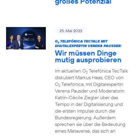
großes Potenzial
25. Mai 2022
O
TELEFÓNICA TECTALK MIT
2
DIGITALEXPERTIN VERENA PAUSDER:
Wir müssen Dinge
mutig ausprobieren
Im aktuellen O
Telefónica TecTalk
2
diskutiert Markus Haas, CEO von
O
Telefónica, mit Digitalexpertin
2
Verena Pausder und Moderatorin
Katrin-Cécile Ziegler über das
Tempo in der Digitalisierung und
die ersten Impulse durch die
Bundesregierung. Außerdem
sprechen sie über die Bedeutung
eines Metaverse, das sich an