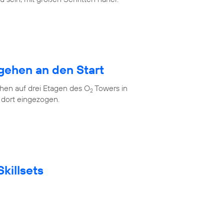
gehen an den Start
en auf drei Etagen des O
Towers in
2
 dort eingezogen.
killsets