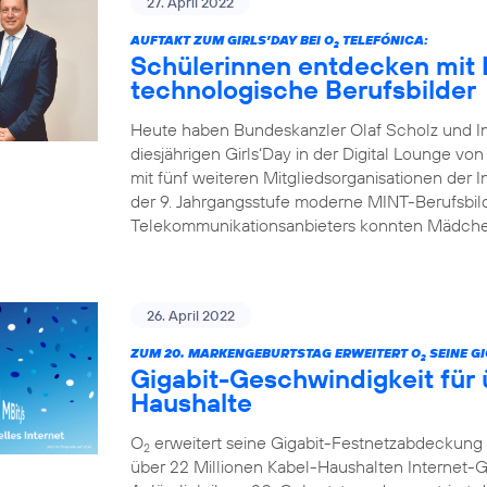
27. April 2022
AUFTAKT ZUM GIRLS’DAY BEI O
TELEFÓNICA:
2
Schülerinnen entdecken mit 
technologische Berufsbilder
Heute haben Bundeskanzler Olaf Scholz und I
diesjährigen Girls‘Day in der Digital Lounge von
mit fünf weiteren Mitgliedsorganisationen der In
der 9. Jahrgangsstufe moderne MINT-Berufsbild
Telekommunikationsanbieters konnten Mädchen
26. April 2022
ZUM 20. MARKENGEBURTSTAG ERWEITERT O
SEINE G
2
Gigabit-Geschwindigkeit für 
Haushalte
O
erweitert seine Gigabit-Festnetzabdeckung 
2
über 22 Millionen Kabel-Haushalten Internet-Ge