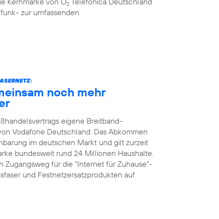
 die Kernmarke von O
Telefónica Deutschland
2
ilfunk- zur umfassenden
ASERNETZ:
meinsam noch mehr
er
oßhandelsvertrags eigene Breitband-
z von Vodafone Deutschland. Das Abkommen
nbarung im deutschen Markt und gilt zurzeit
Marke bundesweit rund 24 Millionen Haushalte.
 Zugangsweg für die “Internet für Zuhause”-
faser und Festnetzersatzprodukten auf