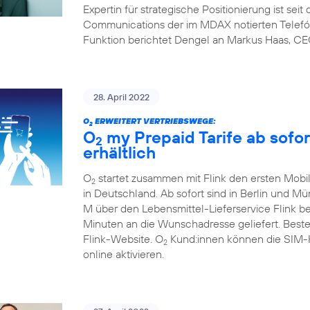
Expertin für strategische Positionierung ist sei
Communications der im MDAX notierten Telefón
Funktion berichtet Dengel an Markus Haas, CE
28. April 2022
O
ERWEITERT VERTRIEBSWEGE:
2
O
my Prepaid Tarife ab sofor
2
erhältlich
O
startet zusammen mit Flink den ersten Mobil
2
in Deutschland. Ab sofort sind in Berlin und M
M über den Lebensmittel-Lieferservice Flink b
Minuten an die Wunschadresse geliefert. Beste
Flink-Website. O
Kund:innen können die SIM-Ka
2
online aktivieren.