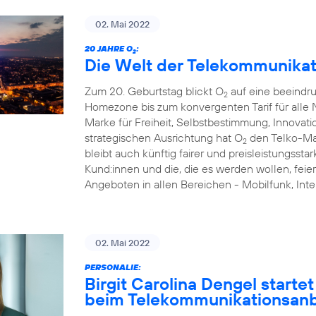
02. Mai 2022
20 JAHRE O
:
2
Die Welt der Telekommunikat
Zum 20. Geburtstag blickt O
auf eine beeindr
2
Homezone bis zum konvergenten Tarif für alle N
Marke für Freiheit, Selbstbestimmung, Innovati
strategischen Ausrichtung hat O
den Telko-Ma
2
bleibt auch künftig fairer und preisleistungsstar
Kund:innen und die, die es werden wollen, feie
Angeboten in allen Bereichen - Mobilfunk, I
02. Mai 2022
PERSONALIE:
Birgit Carolina Dengel starte
beim Telekommunikationsanb