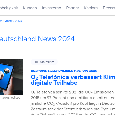
haltigkeit
Kunden
Investoren
Partner
Karriere
Presse
ws
Archiv 2024
Deutschland News 2024
10. Mai 2022
CORPORATE RESPONSIBILITY REPORT 2021:
O
Telefónica verbessert Klima
2
digitale Teilhabe
O
Telefónica senkte 2021 die CO
Emissionen 
2
2
2015 um 97 Prozent und emittierte damit nur 
images, edited
jährliche CO
-Ausstoß pro Kopf liegt in Deutsc
2
Zeitraum sank der Stromverbrauch pro Byte u
dem Ziel, spätestens 2025 netto-CO
-neutral 