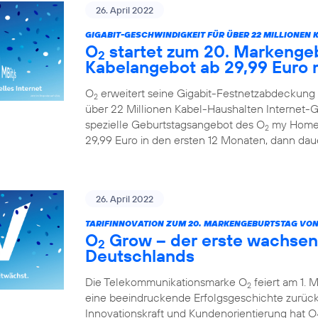
26. April 2022
GIGABIT-GESCHWINDIGKEIT FÜR ÜBER 22 MILLIONEN 
O
startet zum 20. Markengeb
2
Kabelangebot ab 29,99 Euro 
O
erweitert seine Gigabit-Festnetzabdeckung 
2
über 22 Millionen Kabel-Haushalten Internet-Ge
spezielle Geburtstagsangebot des O
my Home 
2
29,99 Euro in den ersten 12 Monaten, dann daue
26. April 2022
TARIFINNOVATION ZUM 20. MARKENGEBURTSTAG VON
O
Grow – der erste wachsen
2
Deutschlands
Die Telekommunikationsmarke O
feiert am 1. 
2
eine beeindruckende Erfolgsgeschichte zurück.
Innovationskraft und Kundenorientierung hat O