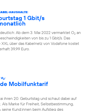
KABEL-HAUSHALTE:
urtstag 1 Gbit/s
monatlich
deutlich: Ab dem 3. Mai 2022 vermarktet O
an
2
schwindigkeiten von bis zu 1 Gbit/s. Das
XXL über das Kabelnetz von Vodafone kostet
rhaft 39,99 Euro.
 O
:
2
de Mobilfunktarif
Mai ihren 20. Geburtstag und schaut dabei auf
 Als Marke für Freiheit, Selbstbestimmung,
seine Kund:innen beim Aufstieg des
2