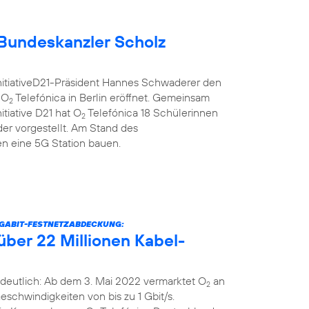
Bundeskanzler Scholz
nitiativeD21-Präsident Hannes Schwaderer den
 O
Telefónica in Berlin eröffnet. Gemeinsam
2
itiative D21 hat O
Telefónica 18 Schülerinnen
2
er vorgestellt. Am Stand des
 eine 5G Station bauen.
IGABIT-FESTNETZABDECKUNG:
über 22 Millionen Kabel-
deutlich: Ab dem 3. Mai 2022 vermarktet O
an
2
schwindigkeiten von bis zu 1 Gbit/s.