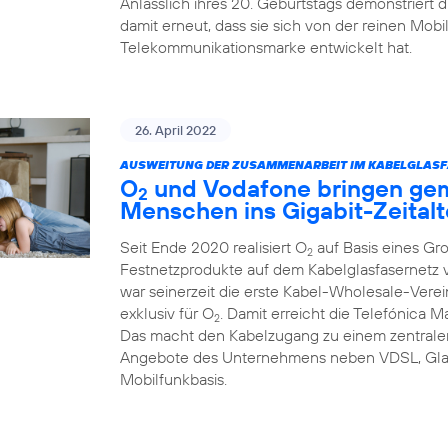
Anlässlich ihres 20. Geburtstags demonstriert
damit erneut, dass sie sich von der reinen Mob
Telekommunikationsmarke entwickelt hat.
26. April 2022
AUSWEITUNG DER ZUSAMMENARBEIT IM KABELGLASF
O
und Vodafone bringen ge
2
Menschen ins Gigabit-Zeitalt
Seit Ende 2020 realisiert O
auf Basis eines Gr
2
Festnetzprodukte auf dem Kabelglasfasernet
war seinerzeit die erste Kabel-Wholesale-Verei
exklusiv für O
. Damit erreicht die Telefónica 
2
Das macht den Kabelzugang zu einem zentralen
Angebote des Unternehmens neben VDSL, Glas
Mobilfunkbasis.