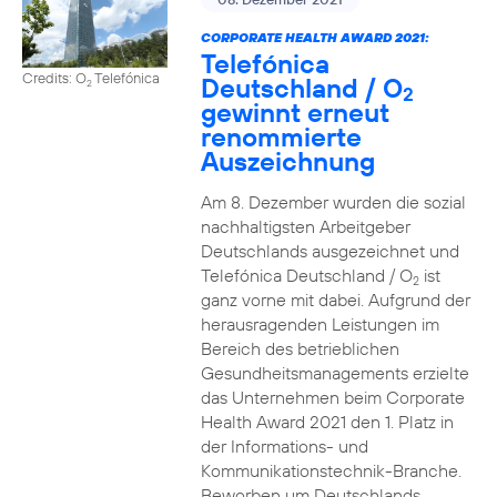
CORPORATE HEALTH AWARD 2021:
Telefónica
Credits: O
Telefónica
Deutschland / O
2
2
gewinnt erneut
renommierte
Auszeichnung
Am 8. Dezember wurden die sozial
nachhaltigsten Arbeitgeber
Deutschlands ausgezeichnet und
Telefónica Deutschland / O
ist
2
ganz vorne mit dabei. Aufgrund der
herausragenden Leistungen im
Bereich des betrieblichen
Gesundheitsmanagements erzielte
das Unternehmen beim Corporate
Health Award 2021 den 1. Platz in
der Informations- und
Kommunikationstechnik-Branche.
Beworben um Deutschlands