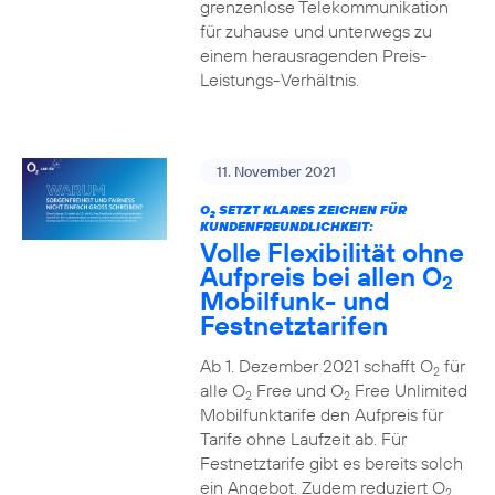
grenzenlose Telekommunikation
für zuhause und unterwegs zu
einem herausragenden Preis-
Leistungs-Verhältnis.
11. November 2021
O
SETZT KLARES ZEICHEN FÜR
2
KUNDENFREUNDLICHKEIT:
Volle Flexibilität ohne
Aufpreis bei allen O
2
Mobilfunk- und
Festnetztarifen
Ab 1. Dezember 2021 schafft O
für
2
alle O
Free und O
Free Unlimited
2
2
Mobilfunktarife den Aufpreis für
Tarife ohne Laufzeit ab. Für
Festnetztarife gibt es bereits solch
ein Angebot. Zudem reduziert O
2