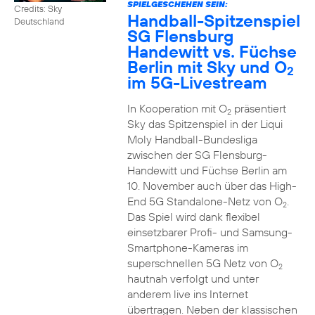
SPIELGESCHEHEN SEIN:
Credits: Sky
Handball-Spitzenspiel
Deutschland
SG Flensburg
Handewitt vs. Füchse
Berlin mit Sky und O
2
im 5G-Livestream
In Kooperation mit O
präsentiert
2
Sky das Spitzenspiel in der Liqui
Moly Handball-Bundesliga
zwischen der SG Flensburg-
Handewitt und Füchse Berlin am
10. November auch über das High-
End 5G Standalone-Netz von O
.
2
Das Spiel wird dank flexibel
einsetzbarer Profi- und Samsung-
Smartphone-Kameras im
superschnellen 5G Netz von O
2
hautnah verfolgt und unter
anderem live ins Internet
übertragen. Neben der klassischen