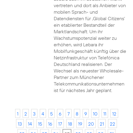
vertreten und dort als Anbieter von
mobilen Sprach- und
Datendiensten für ‚Global Citizens‘
ein etablierter Bestandteil der
Marktlandschaft. Um ihr
Wachstumspotenzial weiter zu
erhöhen, wird Lebara ihr
Mobilfunkgeschäft künftig über die
Netzinfrastruktur von Telefónica
Deutschland realisieren. Der
Wechsel als neuester Wholesale-
Partner zum Münchener
Telekommunikationsunternehmen
ist für nächstes Jahr geplant.
1
2
3
4
5
6
7
8
9
10
11
12
13
14
15
16
17
18
19
20
21
22