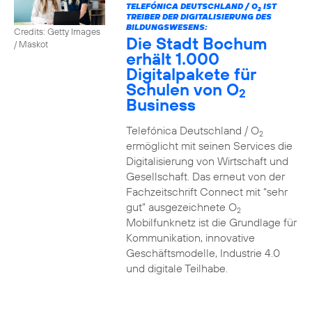
TELEFÓNICA DEUTSCHLAND / O
IST
2
TREIBER DER DIGITALISIERUNG DES
BILDUNGSWESENS:
Credits: Getty Images
Die Stadt Bochum
/ Maskot
erhält 1.000
Digitalpakete für
Schulen von O
2
Business
Telefónica Deutschland / O
2
ermöglicht mit seinen Services die
Digitalisierung von Wirtschaft und
Gesellschaft. Das erneut von der
Fachzeitschrift Connect mit “sehr
gut” ausgezeichnete O
2
Mobilfunknetz ist die Grundlage für
Kommunikation, innovative
Geschäftsmodelle, Industrie 4.0
und digitale Teilhabe.