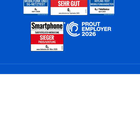
Home
Unternehmen
Netze
Nachhaltigkeit
Kunden
Investoren
Partner
Karriere
Presse
News
Privatkunden
Geschäftskunden
Worldwide