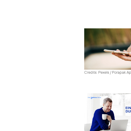
Credits: Pexels / Porapak A