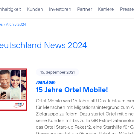
haltigkeit
Kunden
Investoren
Partner
Karriere
Presse
ws
Archiv 2024
Deutschland News 2024
15. September 2021
JUBILÄUM:
15 Jahre Ortel Mobile!
Ortel Mobile wird 15 Jahre alt! Das Jubiläum 
für Menschen mit Migrationshintergrund zum An
Zielgruppe zu feiern: Dazu startet Ortel mit e
seine Kunden mit bis zu 15 GB Extra-Datenvo
das Ortel Start-up Paket*2, eine Starthilfe für
Gewinner wartet ein Gründer-Paket mit Worksh