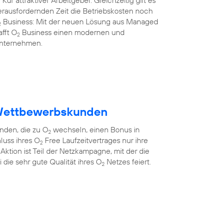
Kür attraktiver Arbeitgeber. Gleichzeitig gilt es
herausfordernden Zeit die Betriebskosten noch
Business: Mit der neuen Lösung aus Managed
2
afft O
Business einen modernen und
2
 Unternehmen.
Wettbewerbskunden
den, die zu O
wechseln, einen Bonus in
2
luss ihres O
Free Laufzeitvertrages nur ihre
2
ktion ist Teil der Netzkampagne, mit der die
die sehr gute Qualität ihres O
Netzes feiert.
2