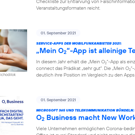
Checkliste zur Entlarvung von Falschinformatio
Veranstaltungsformaten reicht.
01. September 2021
SERVICE-APPS DER MOBILFUNKANBIETER 2021:
„Mein O
“-App ist alleinige 
2
In diesem Jahr erhält die „Mein O
“-App als ein
2
connect das Prädikat „sehr gut“. Die „Mein O
“
2
deutlich ihre Position im Vergleich zu den App
pichodilok
01. September 2021
MICROSOFT 365 UND TELEKOMMUNIKATION BÜNDELN:
O
Business macht New Work 
2
Viele Unternehmen ermöglichen Corona-bedingt