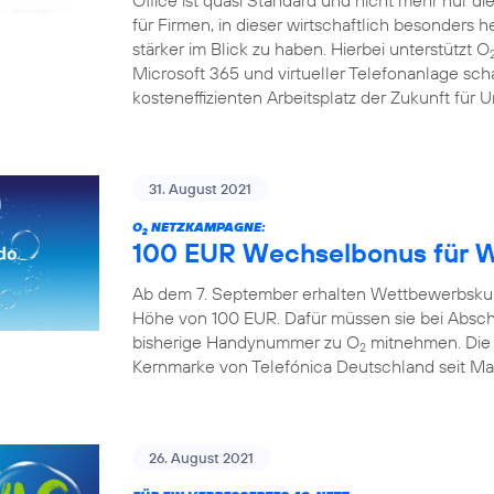
Office ist quasi Standard und nicht mehr nur die 
für Firmen, in dieser wirtschaftlich besonders 
stärker im Blick zu haben. Hierbei unterstützt O
Microsoft 365 und virtueller Telefonanlage sch
kosteneffizienten Arbeitsplatz der Zukunft für
31. August 2021
O
NETZKAMPAGNE:
2
100 EUR Wechselbonus für 
Ab dem 7. September erhalten Wettbewerbskun
Höhe von 100 EUR. Dafür müssen sie bei Absch
bisherige Handynummer zu O
mitnehmen. Die A
2
Kernmarke von Telefónica Deutschland seit Mai 
26. August 2021