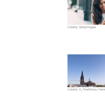
Credits: Gettyimages
Credits: O
Telefónica / He
2