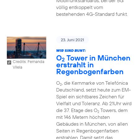
Mobilfunkstandards, bei der 5G
völlig entkoppelt vom
bestehenden 4G-Standard funkt.
23. Juni 2021
WIR SIND BUNT:
O
Tower in München
2
Credits: Fernanda
erstrahlt in
Vilela
Regenbogenfarben
O
, die Kernmarke von Telefónica
2
Deutschland, setzt heute zum EM-
Spiel ein sichtbares Zeichen für
Vielfalt und Toleranz. Ab 21Uhr wird
die 37. Etage des O
Towers, dem
2
mit 146 Metern höchsten
Gebäudes in München, von allen
Seiten in Regenbogenfarben
erstrahlen. Damit setzt das