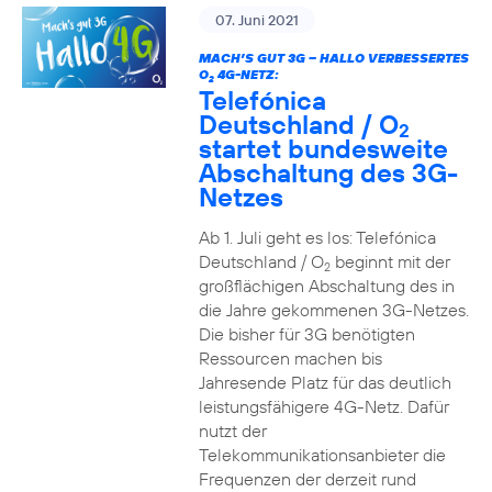
07. Juni 2021
MACH’S GUT 3G – HALLO VERBESSERTES
O
4G-NETZ:
2
Telefónica
Deutschland / O
2
startet bundesweite
Abschaltung des 3G-
Netzes
Ab 1. Juli geht es los: Telefónica
Deutschland / O
beginnt mit der
2
großflächigen Abschaltung des in
die Jahre gekommenen 3G-Netzes.
Die bisher für 3G benötigten
Ressourcen machen bis
Jahresende Platz für das deutlich
leistungsfähigere 4G-Netz. Dafür
nutzt der
Telekommunikationsanbieter die
Frequenzen der derzeit rund