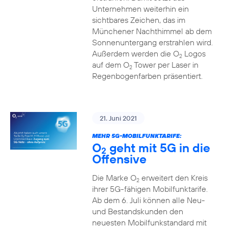
Unternehmen weiterhin ein
sichtbares Zeichen, das im
Münchener Nachthimmel ab dem
Sonnenuntergang erstrahlen wird.
Außerdem werden die O
Logos
2
auf dem O
Tower per Laser in
2
Regenbogenfarben präsentiert.
21. Juni 2021
MEHR 5G-MOBILFUNKTARIFE:
O
geht mit 5G in die
2
Offensive
Die Marke O
erweitert den Kreis
2
ihrer 5G-fähigen Mobilfunktarife.
Ab dem 6. Juli können alle Neu-
und Bestandskunden den
neuesten Mobilfunkstandard mit