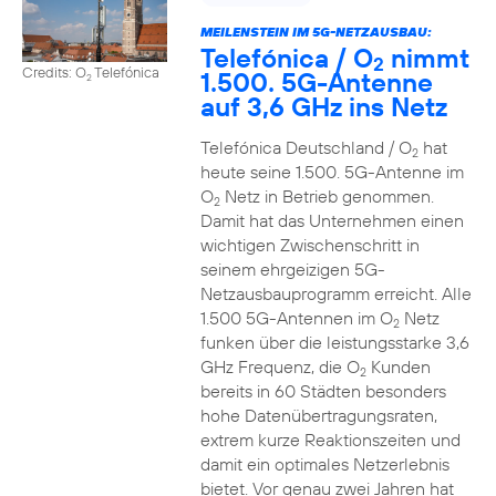
MEILENSTEIN IM 5G-NETZAUSBAU:
Telefónica / O
nimmt
2
Credits: O
Telefónica
1.500. 5G-Antenne
2
auf 3,6 GHz ins Netz
Telefónica Deutschland / O
hat
2
heute seine 1.500. 5G-Antenne im
O
Netz in Betrieb genommen.
2
Damit hat das Unternehmen einen
wichtigen Zwischenschritt in
seinem ehrgeizigen 5G-
Netzausbauprogramm erreicht. Alle
1.500 5G-Antennen im O
Netz
2
funken über die leistungsstarke 3,6
GHz Frequenz, die O
Kunden
2
bereits in 60 Städten besonders
hohe Datenübertragungsraten,
extrem kurze Reaktionszeiten und
damit ein optimales Netzerlebnis
bietet. Vor genau zwei Jahren hat