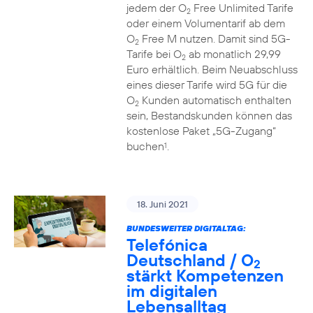
jedem der O
Free Unlimited Tarife
2
oder einem Volumentarif ab dem
O
Free M nutzen. Damit sind 5G-
2
Tarife bei O
ab monatlich 29,99
2
Euro erhältlich. Beim Neuabschluss
eines dieser Tarife wird 5G für die
O
Kunden automatisch enthalten
2
sein, Bestandskunden können das
kostenlose Paket „5G-Zugang“
buchen
.
1
18. Juni 2021
BUNDESWEITER DIGITALTAG:
Telefónica
Deutschland / O
2
stärkt Kompetenzen
im digitalen
Lebensalltag