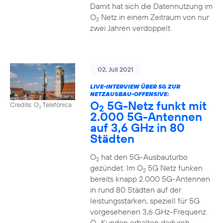
Damit hat sich die Datennutzung im
O
Netz in einem Zeitraum von nur
2
zwei Jahren verdoppelt.
02. Juli 2021
LIVE-INTERVIEW ÜBER 5G ZUR
NETZAUSBAU-OFFENSIVE:
O
5G-Netz funkt mit
Credits: O
Telefónica
2
2
2.000 5G-Antennen
auf 3,6 GHz in 80
Städten
O
hat den 5G-Ausbauturbo
2
gezündet: Im O
5G Netz funken
2
bereits knapp 2.000 5G-Antennen
in rund 80 Städten auf der
leistungsstarken, speziell für 5G
vorgesehenen 3,6 GHz-Frequenz.
O
Kunden erhalten dadurch