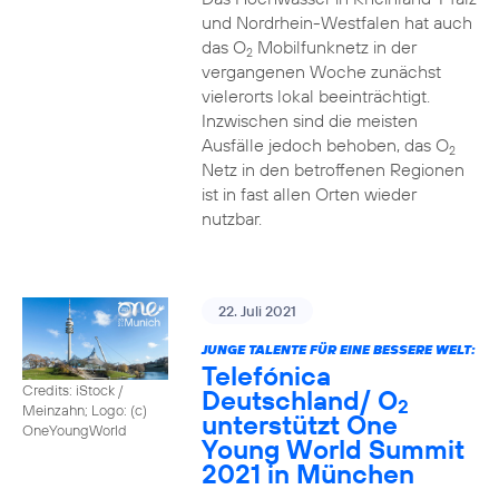
und Nordrhein-Westfalen hat auch
das O
Mobilfunknetz in der
2
vergangenen Woche zunächst
vielerorts lokal beeinträchtigt.
Inzwischen sind die meisten
Ausfälle jedoch behoben, das O
2
Netz in den betroffenen Regionen
ist in fast allen Orten wieder
nutzbar.
22. Juli 2021
JUNGE TALENTE FÜR EINE BESSERE WELT:
Telefónica
Credits: iStock /
Deutschland/ O
2
Meinzahn; Logo: (c)
unterstützt One
OneYoungWorld
Young World Summit
2021 in München