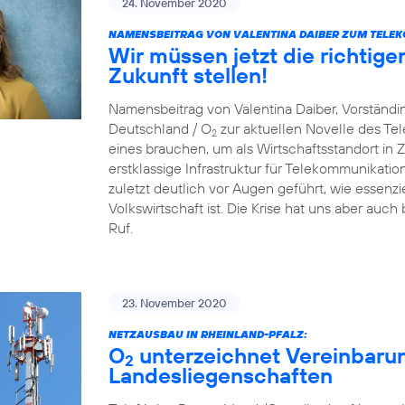
24. November 2020
NAMENSBEITRAG VON VALENTINA DAIBER ZUM TELE
Wir müssen jetzt die richtige
Zukunft stellen!
Namensbeitrag von Valentina Daiber, Vorständin
Deutschland / O
zur aktuellen Novelle des T
2
eines brauchen, um als Wirtschaftsstandort in Zu
erstklassige Infrastruktur für Telekommunikat
zuletzt deutlich vor Augen geführt, wie essenzie
Volkswirtschaft ist. Die Krise hat uns aber auch
Ruf.
23. November 2020
NETZAUSBAU IN RHEINLAND-PFALZ:
O
unterzeichnet Vereinbaru
2
Landesliegenschaften