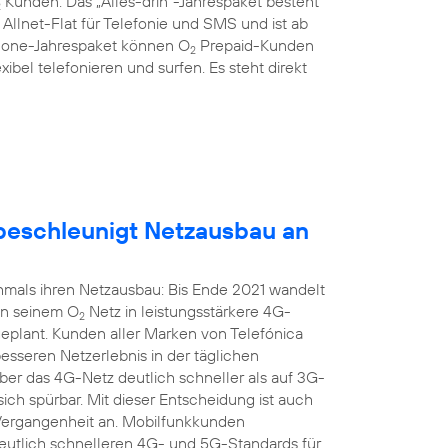
Kunden: Das „Alles-drin“-Jahrespaket besteht
2
llnet-Flat für Telefonie und SMS und ist ab
hone-Jahrespaket können O
Prepaid-Kunden
2
xibel telefonieren und surfen. Es steht direkt
eschleunigt Netzausbau an
mals ihren Netzausbau: Bis Ende 2021 wandelt
in seinem O
Netz in leistungsstärkere 4G-
2
geplant. Kunden aller Marken von Telefónica
seren Netzerlebnis in der täglichen
r das 4G-Netz deutlich schneller als auf 3G-
sich spürbar. Mit dieser Entscheidung ist auch
 Vergangenheit an. Mobilfunkkunden
 deutlich schnelleren 4G- und 5G-Standards für