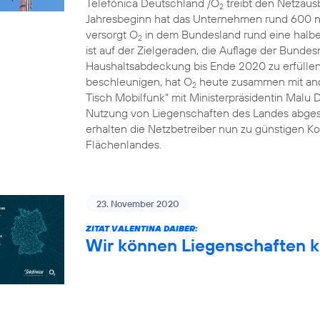
Telefónica Deutschland /O
treibt den Netzausb
2
Jahresbeginn hat das Unternehmen rund 600 n
versorgt O
in dem Bundesland rund eine halbe 
2
ist auf der Zielgeraden, die Auflage der Bunde
Haushaltsabdeckung bis Ende 2020 zu erfülle
beschleunigen, hat O
heute zusammen mit and
2
Tisch Mobilfunk“ mit Ministerpräsidentin Malu 
Nutzung von Liegenschaften des Landes abgesc
erhalten die Netzbetreiber nun zu günstigen Ko
Flächenlandes.
23. November 2020
ZITAT VALENTINA DAIBER:
Wir können Liegenschaften k