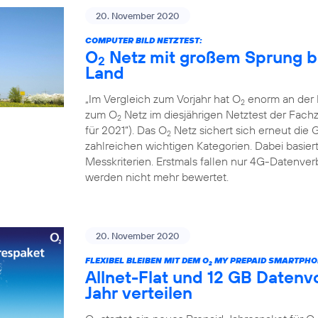
20. November 2020
COMPUTER BILD NETZTEST:
O
Netz mit großem Sprung b
2
Land
„Im Vergleich zum Vorjahr hat O
enorm an der L
2
zum O
Netz im diesjährigen Netztest der Fac
2
für 2021“). Das O
Netz sichert sich erneut die 
2
zahlreichen wichtigen Kategorien. Dabei basiert
Messkriterien. Erstmals fallen nur 4G-Datenv
werden nicht mehr bewertet.
20. November 2020
FLEXIBEL BLEIBEN MIT DEM O
MY PREPAID SMARTPHO
2
Allnet-Flat und 12 GB Daten
Jahr verteilen