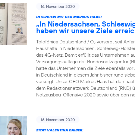
16. November 2020
INTERVIEW MIT CEO MARKUS HAAS:
„In Niedersachsen, Schleswi
haben wir unsere Ziele erreic
Telefónica Deutschland / O
versorgt seit Anf
2
Haushalte in Niedersachsen, Schleswig-Holste
das 4G-Netz. Damit erfüllt das Unternehmen au
Versorgungsauflage der Bundesnetzagentur (B
hatte das Unternehmen die Ziele ebenfalls vor A
in Deutschland in diesem Jahr bisher rund sie
versorgt. Unser CEO Markus Haas hat den näc
dem Redaktionsnetzwerk Deutschland (RND) üb
Netzausbau-Offensive 2020 sowie über den ne
16. November 2020
ZITAT VALENTINA DAIBER: