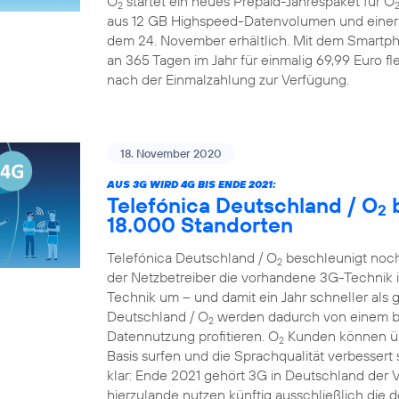
O
startet ein neues Prepaid-Jahrespaket für O
2
aus 12 GB Highspeed-Datenvolumen und einer A
dem 24. November erhältlich. Mit dem Smartp
an 365 Tagen im Jahr für einmalig 69,99 Euro fle
nach der Einmalzahlung zur Verfügung.
18. November 2020
AUS 3G WIRD 4G BIS ENDE 2021:
Telefónica Deutschland / O
b
2
18.000 Standorten
Telefónica Deutschland / O
beschleunigt noch
2
der Netzbetreiber die vorhandene 3G-Technik 
Technik um – und damit ein Jahr schneller als 
Deutschland / O
werden dadurch von einem bes
2
Datennutzung profitieren. O
Kunden können übe
2
Basis surfen und die Sprachqualität verbessert 
klar: Ende 2021 gehört 3G in Deutschland der
hierzulande nutzen künftig ausschließlich die