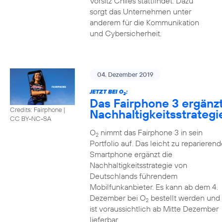
Vorsitz Chiles stattfindet. Dazu
sorgt das Unternehmen unter
anderem für die Kommunikation
und Cybersicherheit.
04. Dezember 2019
JETZT BEI O
:
2
Das Fairphone 3 ergänz
Credits: Fairphone
|
Nachhaltigkeitsstrategi
CC BY-NC-SA
O
nimmt das Fairphone 3 in sein
2
Portfolio auf. Das leicht zu reparierend
Smartphone ergänzt die
Nachhaltigkeitsstrategie von
Deutschlands führendem
Mobilfunkanbieter. Es kann ab dem 4.
Dezember bei O
bestellt werden und
2
ist voraussichtlich ab Mitte Dezember
lieferbar.