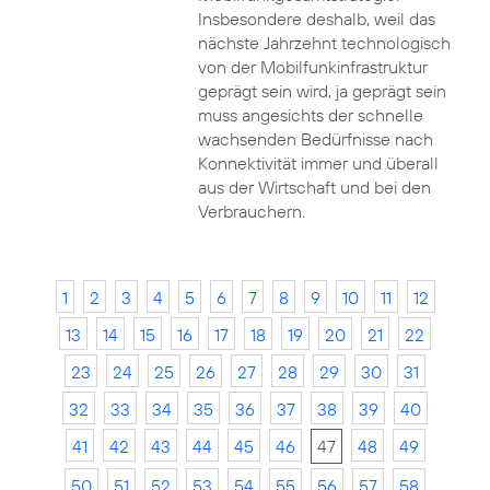
Insbesondere deshalb, weil das
nächste Jahrzehnt technologisch
von der Mobilfunkinfrastruktur
geprägt sein wird, ja geprägt sein
muss angesichts der schnelle
wachsenden Bedürfnisse nach
Konnektivität immer und überall
aus der Wirtschaft und bei den
Verbrauchern.
1
2
3
4
5
6
7
8
9
10
11
12
13
14
15
16
17
18
19
20
21
22
23
24
25
26
27
28
29
30
31
32
33
34
35
36
37
38
39
40
41
42
43
44
45
46
47
48
49
50
51
52
53
54
55
56
57
58