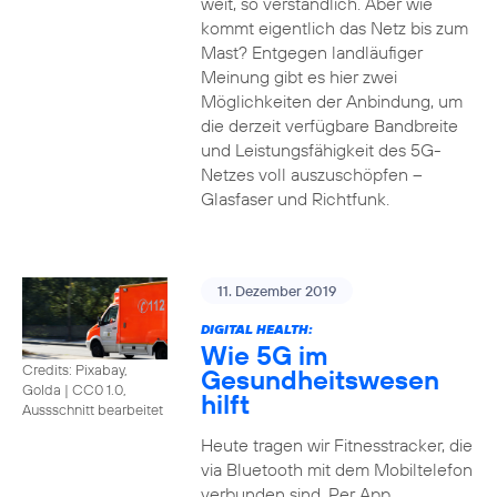
weit, so verständlich. Aber wie
kommt eigentlich das Netz bis zum
Mast? Entgegen landläufiger
Meinung gibt es hier zwei
Möglichkeiten der Anbindung, um
die derzeit verfügbare Bandbreite
und Leistungsfähigkeit des 5G-
Netzes voll auszuschöpfen –
Glasfaser und Richtfunk.
11. Dezember 2019
DIGITAL HEALTH:
Wie 5G im
Credits: Pixabay,
Gesundheitswesen
Golda
|
CC0 1.0,
hilft
Aussschnitt bearbeitet
Heute tragen wir Fitnesstracker, die
via Bluetooth mit dem Mobiltelefon
verbunden sind. Per App