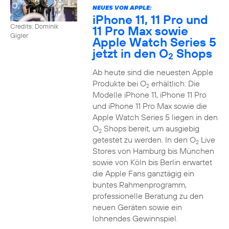
NEUES VON APPLE:
iPhone 11, 11 Pro und
Credits: Dominik
11 Pro Max sowie
Gigler
Apple Watch Series 5
jetzt in den O
Shops
2
Ab heute sind die neuesten Apple
Produkte bei O
erhältlich: Die
2
Modelle iPhone 11, iPhone 11 Pro
und iPhone 11 Pro Max sowie die
Apple Watch Series 5 liegen in den
O
Shops bereit, um ausgiebig
2
getestet zu werden. In den O
Live
2
Stores von Hamburg bis München
sowie von Köln bis Berlin erwartet
die Apple Fans ganztägig ein
buntes Rahmenprogramm,
professionelle Beratung zu den
neuen Geräten sowie ein
lohnendes Gewinnspiel.