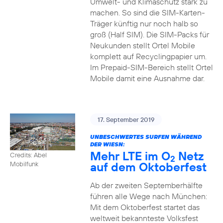
Umwelt- und Klimaschutz stark zu
machen. So sind die SIM-Karten-
Träger künftig nur noch halb so
groß (Half SIM). Die SIM-Packs für
Neukunden stellt Ortel Mobile
komplett auf Recyclingpapier um.
Im Prepaid-SIM-Bereich stellt Ortel
Mobile damit eine Ausnahme dar.
17. September 2019
UNBESCHWERTES SURFEN WÄHREND
DER WIESN:
Mehr LTE im O
Netz
Credits: Abel
2
auf dem Oktoberfest
Mobilfunk
Ab der zweiten Septemberhälfte
führen alle Wege nach München:
Mit dem Oktoberfest startet das
weltweit bekannteste Volksfest