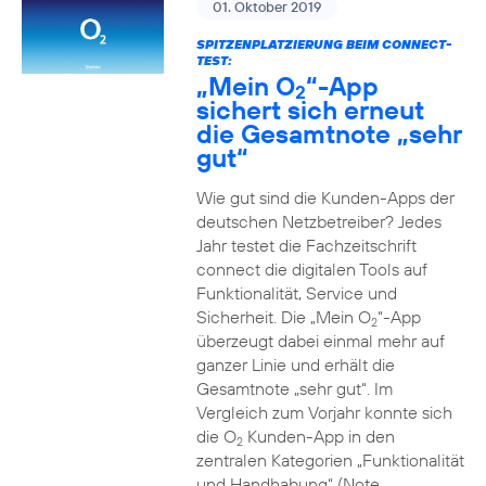
01. Oktober 2019
SPITZENPLATZIERUNG BEIM CONNECT-
TEST:
„Mein O
“-App
2
sichert sich erneut
die Gesamtnote „sehr
gut“
Wie gut sind die Kunden-Apps der
deutschen Netzbetreiber? Jedes
Jahr testet die Fachzeitschrift
connect die digitalen Tools auf
Funktionalität, Service und
Sicherheit. Die „Mein O
“-App
2
überzeugt dabei einmal mehr auf
ganzer Linie und erhält die
Gesamtnote „sehr gut“. Im
Vergleich zum Vorjahr konnte sich
die O
Kunden-App in den
2
zentralen Kategorien „Funktionalität
und Handhabung“ (Note