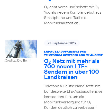
O
geht voran und schafft mit O
2
2
You als neuem Kombiangebot aus
Smartphone und Tarif die
Mobilfunklaufzeit ab.
23. September 2019
LTE-AUSBAUOFFENSIVE VON
TELEFÓNICA DEUTSCHLAND IM AUGUST:
O
Netz mit mehr als
Credits: Jörg Borm
2
700 neuen LTE-
Sendern in über 100
Landkreisen
Telefónica Deutschland setzt ihre
bundesweite LTE-Ausbauoffensive
konsequent fort, um die
Mobilfunkversorgung für O
2
Kunden deutlich zu verbessern.