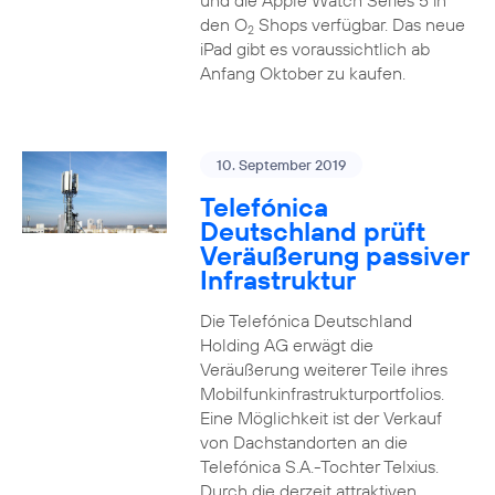
und die Apple Watch Series 5 in
den O
Shops verfügbar. Das neue
2
iPad gibt es voraussichtlich ab
Anfang Oktober zu kaufen.
10. September 2019
Telefónica
Deutschland prüft
Veräußerung passiver
Infrastruktur
Die Telefónica Deutschland
Holding AG erwägt die
Veräußerung weiterer Teile ihres
Mobilfunkinfrastrukturportfolios.
Eine Möglichkeit ist der Verkauf
von Dachstandorten an die
Telefónica S.A.-Tochter Telxius.
Durch die derzeit attraktiven