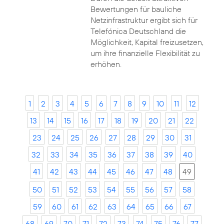
Bewertungen für bauliche
Netzinfrastruktur ergibt sich für
Telefónica Deutschland die
Möglichkeit, Kapital freizusetzen,
um ihre finanzielle Flexibilität zu
erhöhen.
1
2
3
4
5
6
7
8
9
10
11
12
13
14
15
16
17
18
19
20
21
22
23
24
25
26
27
28
29
30
31
32
33
34
35
36
37
38
39
40
41
42
43
44
45
46
47
48
49
50
51
52
53
54
55
56
57
58
59
60
61
62
63
64
65
66
67
68
69
70
71
72
73
74
75
76
77