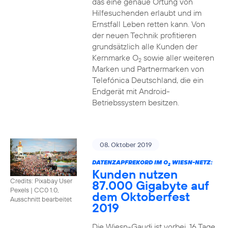
das eine genaue Ortung von
Hilfesuchenden erlaubt und im
Ernstfall Leben retten kann. Von
der neuen Technik profitieren
grundsätzlich alle Kunden der
Kernmarke O
sowie aller weiteren
2
Marken und Partnermarken von
Telefónica Deutschland, die ein
Endgerät mit Android-
Betriebssystem besitzen.
08. Oktober 2019
DATENZAPFREKORD IM O
WIESN-NETZ:
2
Kunden nutzen
Credits: Pixabay User
87.000 Gigabyte auf
Pexels
|
CC0 1.0,
dem Oktoberfest
Ausschnitt bearbeitet
2019
Die Wiesn-Gaudi ist vorbei. 16 Tage