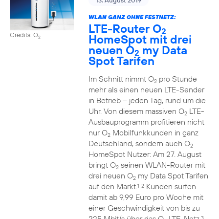
13. August 2019
WLAN GANZ OHNE FESTNETZ:
LTE-Router O
2
Credits: O
HomeSpot mit drei
2
neuen O
my Data
2
Spot Tarifen
Im Schnitt nimmt O
pro Stunde
2
mehr als einen neuen LTE-Sender
in Betrieb – jeden Tag, rund um die
Uhr. Von diesem massiven O
LTE-
2
Ausbauprogramm profitieren nicht
nur O
Mobilfunkkunden in ganz
2
Deutschland, sondern auch O
2
HomeSpot Nutzer: Am 27. August
bringt O
seinen WLAN-Router mit
2
drei neuen O
my Data Spot Tarifen
2
auf den Markt.
Kunden surfen
1
2
damit ab 9,99 Euro pro Woche mit
einer Geschwindigkeit von bis zu
225 Mbit/s über das O
LTE-Netz.
3