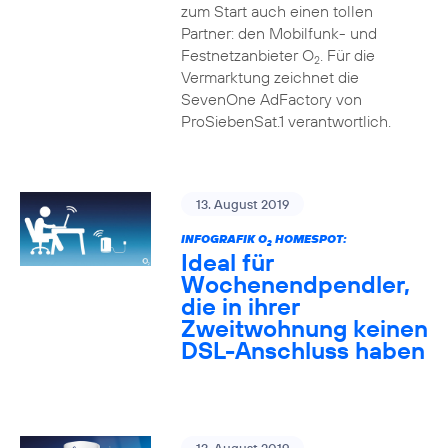
zum Start auch einen tollen
Partner: den Mobilfunk- und
Festnetzanbieter O
. Für die
2
Vermarktung zeichnet die
SevenOne AdFactory von
ProSiebenSat.1 verantwortlich.
13. August 2019
INFOGRAFIK O
HOMESPOT:
2
Ideal für
Wochenendpendler,
die in ihrer
Zweitwohnung keinen
DSL-Anschluss haben