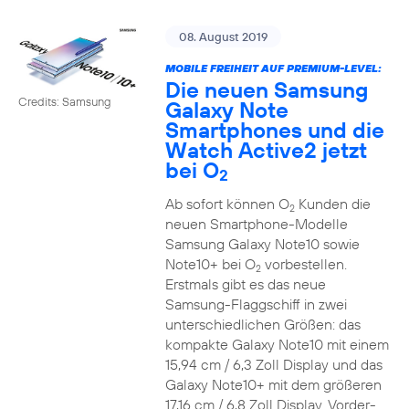
08. August 2019
MOBILE FREIHEIT AUF PREMIUM-LEVEL:
Die neuen Samsung
Credits: Samsung
Galaxy Note
Smartphones und die
Watch Active2 jetzt
bei O
2
Ab sofort können O
Kunden die
2
neuen Smartphone-Modelle
Samsung Galaxy Note10 sowie
Note10+ bei O
vorbestellen.
2
Erstmals gibt es das neue
Samsung-Flaggschiff in zwei
unterschiedlichen Größen: das
kompakte Galaxy Note10 mit einem
15,94 cm / 6,3 Zoll Display und das
Galaxy Note10+ mit dem größeren
17,16 cm / 6,8 Zoll Display. Vorder-