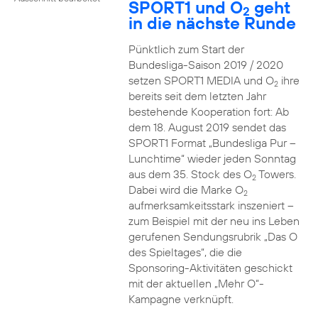
SPORT1 und O
geht
2
in die nächste Runde
Pünktlich zum Start der
Bundesliga-Saison 2019 / 2020
setzen SPORT1 MEDIA und O
ihre
2
bereits seit dem letzten Jahr
bestehende Kooperation fort: Ab
dem 18. August 2019 sendet das
SPORT1 Format „Bundesliga Pur –
Lunchtime“ wieder jeden Sonntag
aus dem 35. Stock des O
Towers.
2
Dabei wird die Marke O
2
aufmerksamkeitsstark inszeniert –
zum Beispiel mit der neu ins Leben
gerufenen Sendungsrubrik „Das O
des Spieltages“, die die
Sponsoring-Aktivitäten geschickt
mit der aktuellen „Mehr O“-
Kampagne verknüpft.