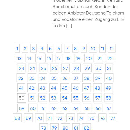
moderner Mobilfunktechnik erfüllt.
Somit erhalten auch Kunden der
beiden Anbieter Deutsche Telekom
und Vodafone einen Zugang zu LTE
in den […]
1
2
3
4
5
6
7
8
9
10
11
12
13
14
15
16
17
18
19
20
21
22
23
24
25
26
27
28
29
30
31
32
33
34
35
36
37
38
39
40
41
42
43
44
45
46
47
48
49
50
51
52
53
54
55
56
57
58
59
60
61
62
63
64
65
66
67
68
69
70
71
72
73
74
75
76
77
78
79
80
81
82