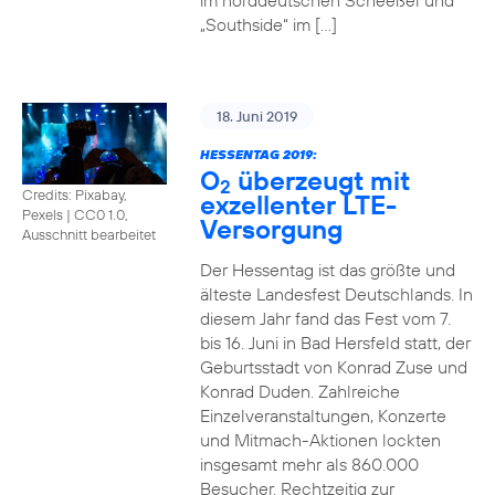
im norddeutschen Scheeßel und
„Southside“ im […]
18. Juni 2019
HESSENTAG 2019:
O
überzeugt mit
2
Credits: Pixabay,
exzellenter LTE-
Pexels
|
CC0 1.0,
Versorgung
Ausschnitt bearbeitet
Der Hessentag ist das größte und
älteste Landesfest Deutschlands. In
diesem Jahr fand das Fest vom 7.
bis 16. Juni in Bad Hersfeld statt, der
Geburtsstadt von Konrad Zuse und
Konrad Duden. Zahlreiche
Einzelveranstaltungen, Konzerte
und Mitmach-Aktionen lockten
insgesamt mehr als 860.000
Besucher. Rechtzeitig zur