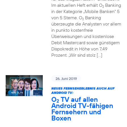
Im aktuellen Heft erhält O
Banking
2
in der Kategorie „Mobile Banken“ 5
von 5 Sterne. O
Banking
2
überzeugte die Analysten vor allem
in punkto kostenfreie
Überweisungen und kostenlose
Debit Mastercard sowie günstigem
Dispokredit in Höhe von 7,49
Prozent. „Wir sind stolz […]
26. Juni 2019
NEUES FERNSEHERLEBNIS AUCH AUF
ANDROID TV:
O
TV auf allen
2
Android TV-fähigen
Fernsehern und
Boxen