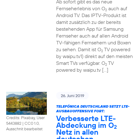
Ab sofort gibt es das neue
Fernseherlebnis von O
auch auf
2
Android TV. Das IPTV-Produkt ist
damit zusätzlich zu der bereits
bestehenden App für Samsung
Fernseher auch auf allen Android
TV-fähigen Fernsehern und Boxen
zu sehen. Damit ist O
TV powered
2
by waipu.tv1) direkt auf den meisten
Smart TVs verfügbar. O
TV
2
powered by waipu.tv […]
26. Juni 2019
TELEFÓNICA DEUTSCHLAND SETZT LTE-
AUSBAUOFFENSIVE FORT:
Verbesserte LTE-
Credits: Pixabay, User
Abdeckung im O
5443882
|
CC0 1.0,
2
Ausschnit bearbeitet
Netz in allen
deutschen