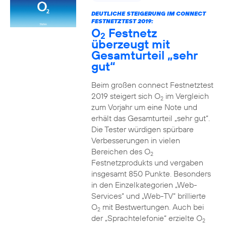
DEUTLICHE STEIGERUNG IM CONNECT
FESTNETZTEST 2019:
O
Festnetz
2
überzeugt mit
Gesamturteil „sehr
gut“
Beim großen connect Festnetztest
2019 steigert sich O
im Vergleich
2
zum Vorjahr um eine Note und
erhält das Gesamturteil „sehr gut“.
Die Tester würdigen spürbare
Verbesserungen in vielen
Bereichen des O
2
Festnetzprodukts und vergaben
insgesamt 850 Punkte. Besonders
in den Einzelkategorien „Web-
Services“ und „Web-TV“ brillierte
O
mit Bestwertungen. Auch bei
2
der „Sprachtelefonie“ erzielte O
2