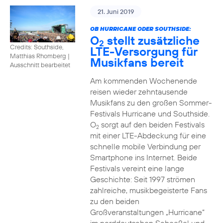
21. Juni 2019
OB HURRICANE ODER SOUTHSIDE:
O
stellt zusätzliche
2
Credits: Southside,
LTE-Versorgung für
Matthias Rhomberg
|
Musikfans bereit
Ausschnitt bearbeitet
Am kommenden Wochenende
reisen wieder zehntausende
Musikfans zu den großen Sommer-
Festivals Hurricane und Southside.
O
sorgt auf den beiden Festivals
2
mit einer LTE-Abdeckung für eine
schnelle mobile Verbindung per
Smartphone ins Internet. Beide
Festivals vereint eine lange
Geschichte: Seit 1997 strömen
zahlreiche, musikbegeisterte Fans
zu den beiden
Großveranstaltungen „Hurricane“