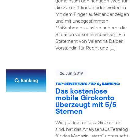
gemeinsam den richtigen Weg für
die Zukunft finden oder weiterhin
mit dem Finger aufeinander zeigen
und mit unabgestimmten
Maßnahmen zulasten anderer die
Situation verschlimmbessern. Ein
Statement von Valentina Daiber,
Vorständin für Recht und […]
26. Juni 2019
TOP-BEWERTUNG FÜR O
BANKING:
2
Das kostenlose
mobile Girokonto
überzeugt mit 5/5
Sternen
Wie gut kostenlose Girokonten
sind, hat das Analysehaus Tetralog
für das Magazin „stern“ untersucht.