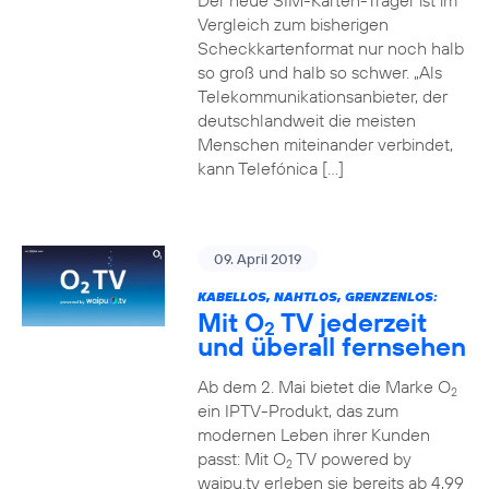
Der neue SIM-Karten-Träger ist im
Vergleich zum bisherigen
Scheckkartenformat nur noch halb
so groß und halb so schwer. „Als
Telekommunikationsanbieter, der
deutschlandweit die meisten
Menschen miteinander verbindet,
kann Telefónica […]
09. April 2019
KABELLOS, NAHTLOS, GRENZENLOS:
Mit O
TV jederzeit
2
und überall fernsehen
Ab dem 2. Mai bietet die Marke O
2
ein IPTV-Produkt, das zum
modernen Leben ihrer Kunden
passt: Mit O
TV powered by
2
waipu.tv erleben sie bereits ab 4,99