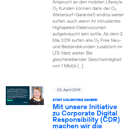
Anspruch an den mobilen Lifestyle.
O
Kunden können dank der O
2
2
Weitersurf-Garantie1) endlos weiter
surfen, auch wenn ihr inkludiertes
Highspeed-Datenvolumen
aufgebraucht sein sollte. Ab dem 2.
Mai 2019 surfen alle O
Free Neu-
2
und Bestandskunden zusätzlich im
LTE-Netz weiter. Bei
gleichbleibender Geschwindigkeit
von 1 Mbit/s […]
02. April 2019
ZITAT VALENTINA DAIBER:
Mit unsere Initiative
zu Corporate Digital
Responsibility (CDR)
machen wir die