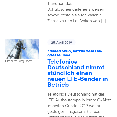
Tranchen des
Schuldscheindarlehens weisen
sowohl feste als auch variable
Zinssätze und Laufzeiten von […]
25. April 2019
AUSBAU DES O
NETZES IM ERSTEN
2
QUARTAL 2019:
Telefónica
Credits: Jörg Borm
Deutschland nimmt
stündlich einen
neuen LTE-Sender in
Betrieb
Telefónica Deutschland hat das
LTE-Ausbautempo in ihrem O
Netz
2
im ersten Quartal 2019 weiter
gesteigert. Insgesamt hat das