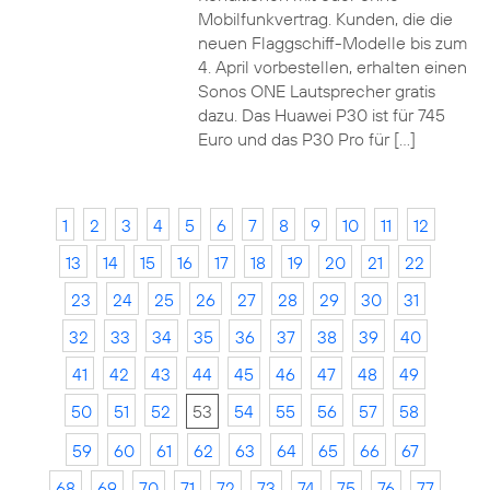
Mobilfunkvertrag. Kunden, die die
neuen Flaggschiff-Modelle bis zum
4. April vorbestellen, erhalten einen
Sonos ONE Lautsprecher gratis
dazu. Das Huawei P30 ist für 745
Euro und das P30 Pro für […]
1
2
3
4
5
6
7
8
9
10
11
12
13
14
15
16
17
18
19
20
21
22
23
24
25
26
27
28
29
30
31
32
33
34
35
36
37
38
39
40
41
42
43
44
45
46
47
48
49
50
51
52
53
54
55
56
57
58
59
60
61
62
63
64
65
66
67
68
69
70
71
72
73
74
75
76
77