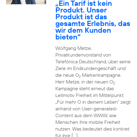
„Ein Tarif ist kein
Produkt. Unser
Produkt ist das
gesamte Erlebnis, das
wir dem Kunden
bieten“
Wolfgang Metze,
Privatkundenvorstand von
Telefónica Deutschland, über seine
Ziele im Endkundengeschäft und
die neue O
Markenkampagne.
2
Herr Metze, in der neuen O
2
Kampagne steht erneut das
Leitmotiv Freiheit im Mittelpunkt.
„Für mehr O in deinem Leben“ zeigt
anhand von User-generated-
Content aus dem WWW, wie
Menschen ihre mobile Freiheit
nutzen. Was bedeutet dies konkret
für ihre […]