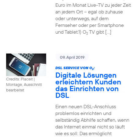
Euro im Monat Live-TV zu jeder Zeit
an jedem Ort – egal ob zuhause
oder unterwegs, auf dem
Fernseher oder per Smartphone
und Tablet.1) O
TV gibt […]
2
09. April 2019
DSL SERVICE VON O
:
2
Digitale Lösungen
Credits: Placeit
|
erleichtern Kunden
Montage, Ausschnitt
das Einrichten von
bearbeitet
DSL
Einen neuen DSL-Anschluss
problemlos einrichten und
selbständig Abhilfe schaffen, wenn
das Internet einmal nicht so läuft
wie es soll: Das ermöglicht