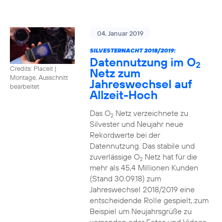
04. Januar 2019
SILVESTERNACHT 2018/2019:
Datennutzung im O
2
Credits: Placeit
|
Netz zum
Montage, Ausschnitt
Jahreswechsel auf
bearbeitet
Allzeit-Hoch
Das O
Netz verzeichnete zu
2
Silvester und Neujahr neue
Rekordwerte bei der
Datennutzung. Das stabile und
zuverlässige O
Netz hat für die
2
mehr als 45,4 Millionen Kunden
(Stand 30.09.18) zum
Jahreswechsel 2018/2019 eine
entscheidende Rolle gespielt, zum
Beispiel um Neujahrsgrüße zu