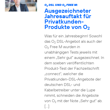
O
DSL UND O
FREE M:
2
2
Ausgezeichneter
Jahresauftakt für
Privatkunden-
Produkte von O
2
Was für ein Jahresbeginn! Sowohl
das O
DSL-Angebot als auch der
2
O
Free M wurden in
2
unabhängigen Tests jeweils mit
einem „Sehr gut“ ausgezeichnet. In
dem soeben veröffentlichten
Produkt-Test der Fachzeitschrift
„connect“, welcher die
Privatkunden-DSL-Angebote der
deutschen DSL- und
Kabelbetreiber unter die Lupe
nimmt, schneiden die Angebote
von O
mit der Note „Sehr gut“ ab.
2
[…]