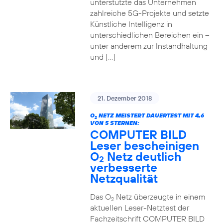
unterstützte das Unternehmen
zahlreiche 5G-Projekte und setzte
Künstliche Intelligenz in
unterschiedlichen Bereichen ein –
unter anderem zur Instandhaltung
und […]
21. Dezember 2018
O
NETZ MEISTERT DAUERTEST MIT 4,6
2
VON 5 STERNEN:
COMPUTER BILD
Leser bescheinigen
O
Netz deutlich
2
verbesserte
Netzqualität
Das O
Netz überzeugte in einem
2
aktuellen Leser-Netztest der
Fachzeitschrift COMPUTER BILD