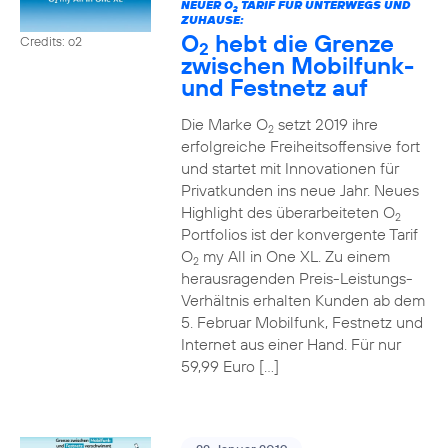
NEUER O
TARIF FÜR UNTERWEGS UND
2
ZUHAUSE:
O
hebt die Grenze
Credits: o2
2
zwischen Mobilfunk-
und Festnetz auf
Die Marke O
setzt 2019 ihre
2
erfolgreiche Freiheitsoffensive fort
und startet mit Innovationen für
Privatkunden ins neue Jahr. Neues
Highlight des überarbeiteten O
2
Portfolios ist der konvergente Tarif
O
my All in One XL. Zu einem
2
herausragenden Preis-Leistungs-
Verhältnis erhalten Kunden ab dem
5. Februar Mobilfunk, Festnetz und
Internet aus einer Hand. Für nur
59,99 Euro […]