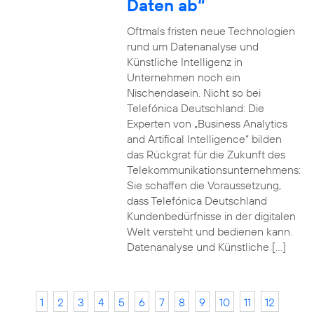
Daten ab“
Oftmals fristen neue Technologien
rund um Datenanalyse und
Künstliche Intelligenz in
Unternehmen noch ein
Nischendasein. Nicht so bei
Telefónica Deutschland: Die
Experten von „Business Analytics
and Artifical Intelligence“ bilden
das Rückgrat für die Zukunft des
Telekommunikationsunternehmens:
Sie schaffen die Voraussetzung,
dass Telefónica Deutschland
Kundenbedürfnisse in der digitalen
Welt versteht und bedienen kann.
Datenanalyse und Künstliche […]
1
2
3
4
5
6
7
8
9
10
11
12