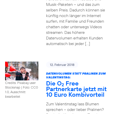
Musik-Paketen – und das zum
selben Preis. Dadurch können sie
künftig noch länger im Internet
surfen, mit Familie und Freunden
chatten oder unterwegs Videos
streamen. Das höhere
Datenvolumen erhalten Kunden
automatisch bei jeder […]
12. Februar 2018
DATENVOLUMEN STATT PRALINEN ZUM
VALENTINSTAG:
Die O
Free
Credits: Pixabay user
2
Partnerkarte jetzt mit
Stocksnap
|
Foto: CC0
1.0, Ausschnitt
10 Euro Kombivorteil
bearbeitet
Zum Valentinstag lass Blumen
sprechen – oder lieber Pralinen?