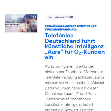
26. Februar 2018
SCHLÜSSELELEMENT EINER NEUEN
KUNDENERFAHRUNG:
Telefónica
Deutschland führt
künstliche Intelligenz
„Aura“ für O
-Kunden
2
ein
Ab sofort können O
-Kunden
2
einfach per Facebook Messenger
ihre Datennutzung abfragen. Dafür
müssen sie nur schreiben: „Wieviel
Datenvolumen habe ich diesen
Monat verbraucht?“ und Aura,
Telefónicas selbstlernende
künstliche Intelligenz, liefert
prompt die Antwort. Kunden