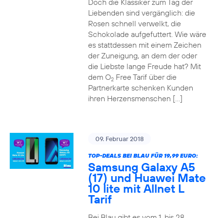
Doch die Klassiker zum Tag der
Liebenden sind vergänglich: die
Rosen schnell verwelkt, die
Schokolade aufgefuttert. Wie wäre
es stattdessen mit einem Zeichen
der Zuneigung, an dem der oder
die Liebste lange Freude hat? Mit
dem O
Free Tarif über die
2
Partnerkarte schenken Kunden
ihren Herzensmenschen […]
09. Februar 2018
TOP-DEALS BEI BLAU FÜR 19,99 EURO:
Samsung Galaxy A5
(17) und Huawei Mate
10 lite mit Allnet L
Tarif
Bei Blau gibt es vom 1. bis 28.