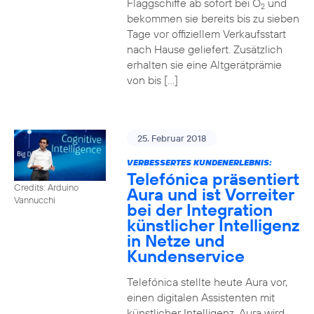
Flaggschiffe ab sofort bei O
und
2
bekommen sie bereits bis zu sieben
Tage vor offiziellem Verkaufsstart
nach Hause geliefert. Zusätzlich
erhalten sie eine Altgerätprämie
von bis […]
25. Februar 2018
VERBESSERTES KUNDENERLEBNIS:
Telefónica präsentiert
Credits: Arduino
Aura und ist Vorreiter
Vannucchi
bei der Integration
künstlicher Intelligenz
in Netze und
Kundenservice
Telefónica stellte heute Aura vor,
einen digitalen Assistenten mit
künstlicher Intelligenz. Aura wird