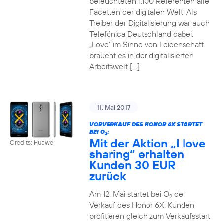
beleuchteten 1.100 Referenten alle
Facetten der digitalen Welt. Als
Treiber der Digitalisierung war auch
Telefónica Deutschland dabei.
„Love“ im Sinne von Leidenschaft
braucht es in der digitalisierten
Arbeitswelt […]
11. Mai 2017
VORVERKAUF DES HONOR 6X STARTET
BEI O
:
2
Mit der Aktion „I love
Credits: Huawei
sharing“ erhalten
Kunden 30 EUR
zurück
Am 12. Mai startet bei O
der
2
Verkauf des Honor 6X. Kunden
profitieren gleich zum Verkaufsstart