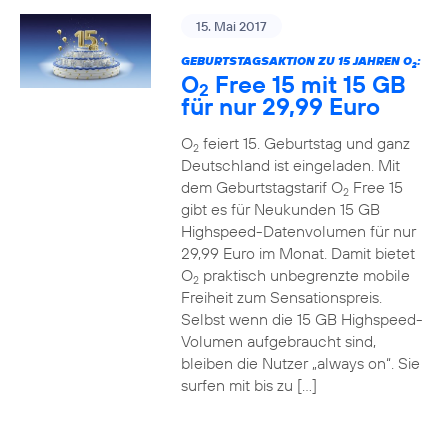
15. Mai 2017
GEBURTSTAGSAKTION ZU 15 JAHREN O
:
2
O
Free 15 mit 15 GB
2
für nur 29,99 Euro
O
feiert 15. Geburtstag und ganz
2
Deutschland ist eingeladen. Mit
dem Geburtstagstarif O
Free 15
2
gibt es für Neukunden 15 GB
Highspeed-Datenvolumen für nur
29,99 Euro im Monat. Damit bietet
O
praktisch unbegrenzte mobile
2
Freiheit zum Sensationspreis.
Selbst wenn die 15 GB Highspeed-
Volumen aufgebraucht sind,
bleiben die Nutzer „always on“. Sie
surfen mit bis zu […]