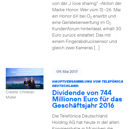
von der „I love sharing“ -Aktion der
Marke Honor. Wer vom 12.-26. Mai
ein Honor 6X bei O
erwirbt und
2
eine Geräteberwertung im O
2
Kundenforum hinterlässt, erhält 30
Euro zurück erstattet. Das mit
einem Fingerabdrucksensor und
gleich zwei Kameras […]
09. Mai 2017
HAUPTVERSAMMLUNG VON TELEFÓNICA
DEUTSCHLAND:
Dividende von 744
Credits: Christian
Millionen Euro für das
Müller
Geschäftsjahr 2016
Die Telefónica Deutschland
Holding AG hat heute in der alten
Kongresshalle in München die