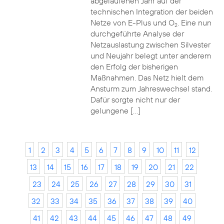
abgelaufenen Jahr auf der
technischen Integration der beiden
Netze von E-Plus und O
. Eine nun
2
durchgeführte Analyse der
Netzauslastung zwischen Silvester
und Neujahr belegt unter anderem
den Erfolg der bisherigen
Maßnahmen. Das Netz hielt dem
Ansturm zum Jahreswechsel stand.
Dafür sorgte nicht nur der
gelungene […]
1
2
3
4
5
6
7
8
9
10
11
12
13
14
15
16
17
18
19
20
21
22
23
24
25
26
27
28
29
30
31
32
33
34
35
36
37
38
39
40
41
42
43
44
45
46
47
48
49