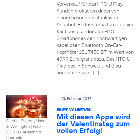
Vorverkauf für das HTC U Play.
Kunden profitieren dabei von
einem besonders attraktiven
Angebot: Exklusiv erhalten sie beim
Kauf des brandneuen HTC
Smartphones den hochwertigen
kabellosen Bluetooth On-Ear-
Kopfhörer JBL T450 BT im Wert von
49,99 Euro gratis dazu. Das HTC U
Play, das in Schwarz und Blau
angeboten wird, […]
13. Februar 2017
BE MY VALENTINE:
Mit diesen Apps wird
Credits: Pixabay User
der Valentinstag zum
JillWellington
|
Foto:
vollen Erfolg!
CC0 1.0, Ausschnitt
bearbeitet