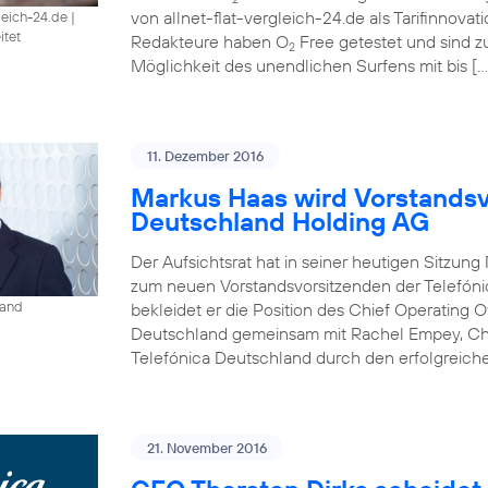
von allnet-flat-vergleich-24.de als Tarifinnova
gleich-24.de
|
itet
Redakteure haben O
Free getestet und sind 
2
Möglichkeit des unendlichen Surfens mit bis […
11. Dezember 2016
Markus Haas wird Vorstandsv
Deutschland Holding AG
Der Aufsichtsrat hat in seiner heutigen Sitzun
zum neuen Vorstandsvorsitzenden der Telefóni
land
bekleidet er die Position des Chief Operating O
Deutschland gemeinsam mit Rachel Empey, Chief
Telefónica Deutschland durch den erfolgreich
21. November 2016