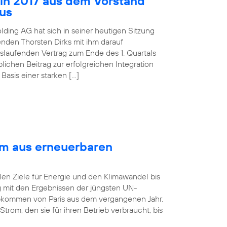
 in 2017 aus dem Vorstand
aus
lding AG hat sich in seiner heutigen Sitzung
nden Thorsten Dirks mit ihm darauf
slaufenden Vertrag zum Ende des 1. Quartals
ichen Beitrag zur erfolgreichen Integration
asis einer starken […]
om aus erneuerbaren
len Ziele für Energie und den Klimawandel bis
ng mit den Ergebnissen der jüngsten UN-
bkommen von Paris aus dem vergangenen Jahr.
rom, den sie für ihren Betrieb verbraucht, bis