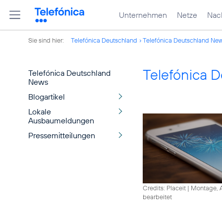
Unternehmen
Netze
Nach
Sie sind hier:
Telefónica Deutschland
Telefónica Deutschland Ne
Telefónica 
Telefónica Deutschland
News
Blogartikel
Lokale
Ausbaumeldungen
Pressemitteilungen
Credits: Placeit
|
Montage, A
bearbeitet