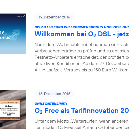
19. Dezember 2016
BIS ZU 150 EURO WILLKOMMENSBONUS UND VDSL OHN
Willkommen bei O
DSL - jetz
2
Nach dem Weihnachtstrubel nehmen sich viele
Verbraucherverträge zu prüfen und zu optimier
Festnetz-Anbieters entscheidet, der profitiert b
attraktiven Konditionen: Ab dem 27. Dezember 
All-in Laufzeit-Vertrags bis zu 150 Euro Willk
16. Dezember 2016
OHNE DATENLIMIT:
O
Free als Tarifinnovation 2
2
Unter dem Motto „Weitersurfen, wenn anderen d
Tarifmodell O
Free seit Anfang Oktober den digi
2