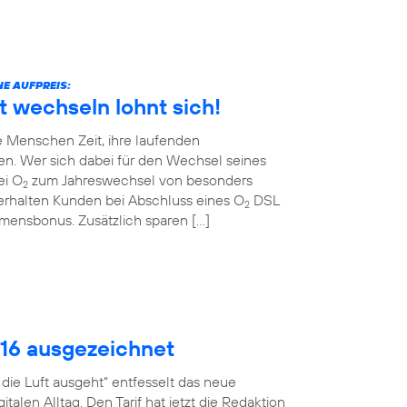
E AUFPREIS:
t wechseln lohnt sich!
 Menschen Zeit, ihre laufenden
en. Wer sich dabei für den Wechsel seines
ei O
zum Jahreswechsel von besonders
2
erhalten Kunden bei Abschluss eines O
DSL
2
ommensbonus. Zusätzlich sparen […]
016 ausgezeichnet
ie Luft ausgeht“ entfesselt das neue
talen Alltag. Den Tarif hat jetzt die Redaktion