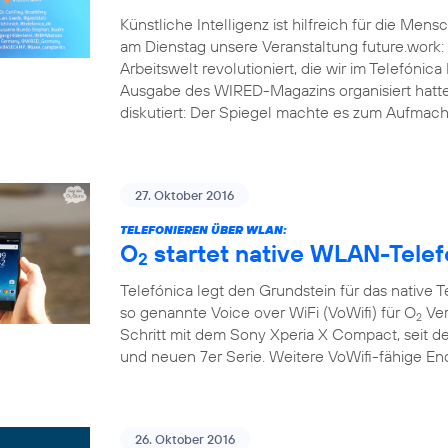
Künstliche Intelligenz ist hilfreich für die Men
am Dienstag unsere Veranstaltung future.work: 
Arbeitswelt revolutioniert, die wir im Telef
Ausgabe des WIRED-Magazins organisiert hatt
diskutiert: Der Spiegel machte es zum Aufmache
27. Oktober 2016
TELEFONIEREN ÜBER WLAN:
O
startet native WLAN-Telef
2
Telefónica legt den Grundstein für das native 
so genannte Voice over WiFi (VoWifi) für O
Ver
2
Schritt mit dem Sony Xperia X Compact, seit d
und neuen 7er Serie. Weitere VoWifi-fähige E
26. Oktober 2016