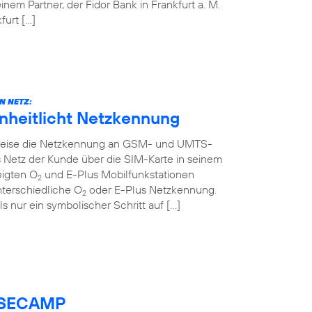
em Partner, der Fidor Bank in Frankfurt a. M.
urt […]
N NETZ:
inheitlicht Netzkennung
ttweise die Netzkennung an GSM- und UMTS-
 Netz der Kunde über die SIM-Karte in seinem
eigten O
und E-Plus Mobilfunkstationen
2
nterschiedliche O
oder E-Plus Netzkennung.
2
ls nur ein symbolischer Schritt auf […]
BASECAMP