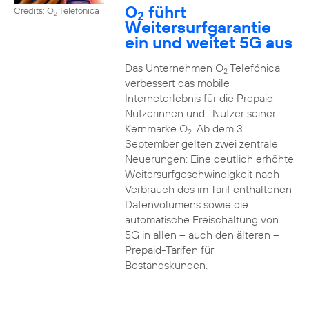
O
führt
Credits: O
Telefónica
2
2
Weitersurfgarantie
ein und weitet 5G aus
Das Unternehmen O
Telefónica
2
verbessert das mobile
Interneterlebnis für die Prepaid-
Nutzerinnen und -Nutzer seiner
Kernmarke O
. Ab dem 3.
2
September gelten zwei zentrale
Neuerungen: Eine deutlich erhöhte
Weitersurfgeschwindigkeit nach
Verbrauch des im Tarif enthaltenen
Datenvolumens sowie die
automatische Freischaltung von
5G in allen – auch den älteren –
Prepaid-Tarifen für
Bestandskunden.