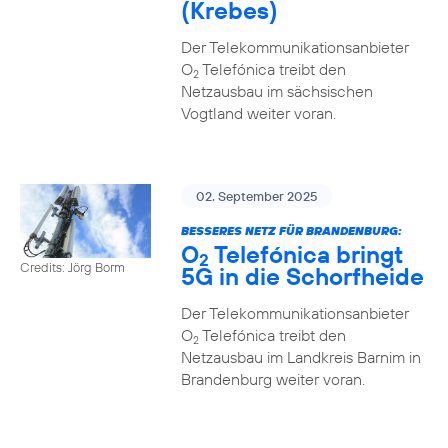
(Krebes)
Der Telekommunikationsanbieter
O
Telefónica treibt den
2
Netzausbau im sächsischen
Vogtland weiter voran.
02. September 2025
BESSERES NETZ FÜR BRANDENBURG:
O
Telefónica bringt
2
Credits: Jörg Borm
5G in die Schorfheide
Der Telekommunikationsanbieter
O
Telefónica treibt den
2
Netzausbau im Landkreis Barnim in
Brandenburg weiter voran.