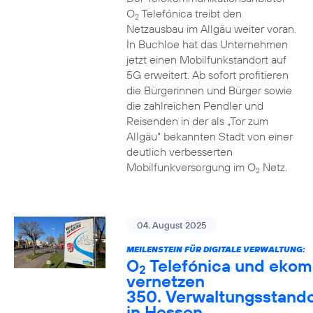
O
Telefónica treibt den
2
Netzausbau im Allgäu weiter voran.
In Buchloe hat das Unternehmen
jetzt einen Mobilfunkstandort auf
5G erweitert. Ab sofort profitieren
die Bürgerinnen und Bürger sowie
die zahlreichen Pendler und
Reisenden in der als „Tor zum
Allgäu“ bekannten Stadt von einer
deutlich verbesserten
Mobilfunkversorgung im O
Netz.
2
04. August 2025
MEILENSTEIN FÜR DIGITALE VERWALTUNG:
O
Telefónica und ekom
2
vernetzen
350. Verwaltungsstando
in Hessen