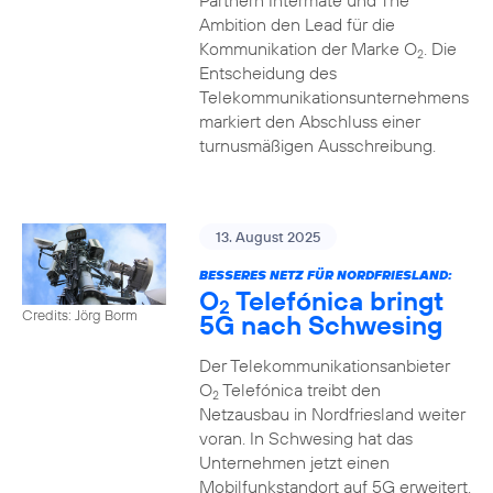
Partnern Intermate und The
Ambition den Lead für die
Kommunikation der Marke O
. Die
2
Entscheidung des
Telekommunikationsunternehmens
markiert den Abschluss einer
turnusmäßigen Ausschreibung.
13. August 2025
BESSERES NETZ FÜR NORDFRIESLAND:
O
Telefónica bringt
2
Credits: Jörg Borm
5G nach Schwesing
Der Telekommunikationsanbieter
O
Telefónica treibt den
2
Netzausbau in Nordfriesland weiter
voran. In Schwesing hat das
Unternehmen jetzt einen
Mobilfunkstandort auf 5G erweitert.