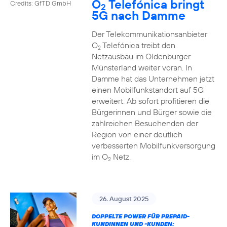
O
Telefónica bringt
Credits: GfTD GmbH
2
5G nach Damme
Der Telekommunikationsanbieter
O
Telefónica treibt den
2
Netzausbau im Oldenburger
Münsterland weiter voran. In
Damme hat das Unternehmen jetzt
einen Mobilfunkstandort auf 5G
erweitert. Ab sofort profitieren die
Bürgerinnen und Bürger sowie die
zahlreichen Besuchenden der
Region von einer deutlich
verbesserten Mobilfunkversorgung
im O
Netz.
2
26. August 2025
DOPPELTE POWER FÜR PREPAID-
KUNDINNEN UND -KUNDEN: