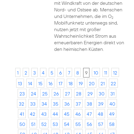
mit Windkraft von der deutschen
Nord- und Ostsee ab. Menschen
und Unternehmen, die im O
2
Mobilfunknetz unterwegs sind,
nutzen jetzt mit großer
Wahrscheinlichkeit Strom aus
erneuerbaren Energien direkt von
den heimischen Küsten.
1
2
3
4
5
6
7
8
9
10
11
12
13
14
15
16
17
18
19
20
21
22
23
24
25
26
27
28
29
30
31
32
33
34
35
36
37
38
39
40
41
42
43
44
45
46
47
48
49
50
51
52
53
54
55
56
57
58