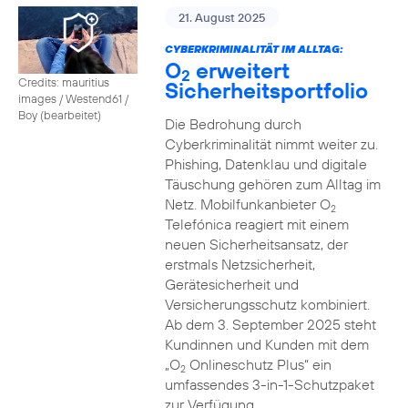
21. August 2025
CYBERKRIMINALITÄT IM ALLTAG:
O
erweitert
2
Credits: mauritius
Sicherheitsportfolio
images / Westend61 /
Boy (bearbeitet)
Die Bedrohung durch
Cyberkriminalität nimmt weiter zu.
Phishing, Datenklau und digitale
Täuschung gehören zum Alltag im
Netz. Mobilfunkanbieter O
2
Telefónica reagiert mit einem
neuen Sicherheitsansatz, der
erstmals Netzsicherheit,
Gerätesicherheit und
Versicherungsschutz kombiniert.
Ab dem 3. September 2025 steht
Kundinnen und Kunden mit dem
„O
Onlineschutz Plus“ ein
2
umfassendes 3-in-1-Schutzpaket
zur Verfügung.