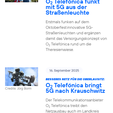
O
Telefónica funkt
2
mit 5G aus der
Straßenleuchte
Erstmals funken auf dem
Oktoberfest innovative 5G-
Straßenleuchten und ergänzen
damit das Versorgungskonzept von
O
Telefónica rund um die
2
Theresienwiese.
16. September 2025
BESSERES NETZ FÜR DIE OBERLAUSITZ:
O
Telefónica bringt
2
Credits: Jörg Borm
5G nach Krauschwitz
Der Telekommunikationsanbieter
O
Telefónica treibt den
2
Netzausbau auch im Landkreis