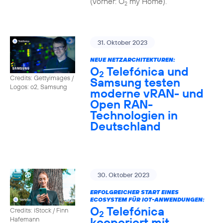
(vorher: O
my Home).
2
31. Oktober 2023
NEUE NETZARCHITEKTUREN:
O
Telefónica und
2
Credits: Gettyimages /
Samsung testen
Logos: o2, Samsung
moderne vRAN- und
Open RAN-
Technologien in
Deutschland
30. Oktober 2023
ERFOLGREICHER START EINES
ECOSYSTEM FÜR IOT-ANWENDUNGEN:
O
Telefónica
Credits: iStock / Finn
2
kooperiert mit
Hafemann