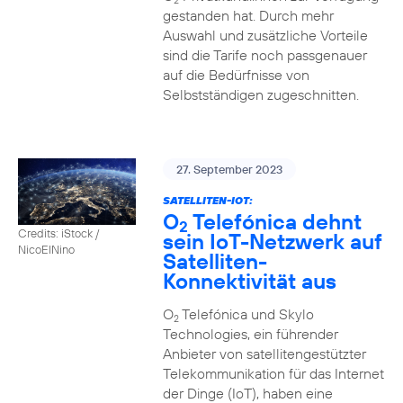
2
gestanden hat. Durch mehr
Auswahl und zusätzliche Vorteile
sind die Tarife noch passgenauer
auf die Bedürfnisse von
Selbstständigen zugeschnitten.
27. September 2023
SATELLITEN-IOT:
O
Telefónica dehnt
2
Credits: iStock /
sein IoT-Netzwerk auf
NicoElNino
Satelliten-
Konnektivität aus
O
Telefónica und Skylo
2
Technologies, ein führender
Anbieter von satellitengestützter
Telekommunikation für das Internet
der Dinge (IoT), haben eine