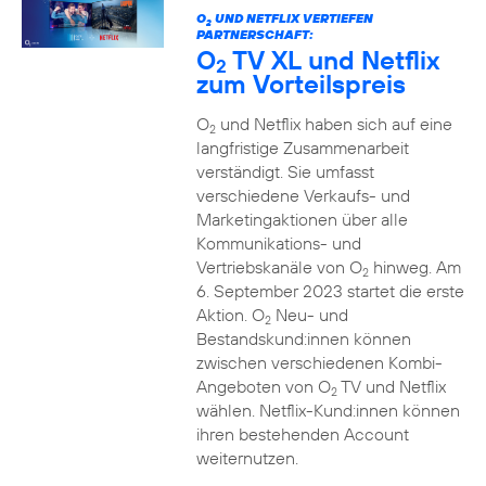
O
UND NETFLIX VERTIEFEN
2
PARTNERSCHAFT:
O
TV XL und Netflix
2
zum Vorteilspreis
O
und Netflix haben sich auf eine
2
langfristige Zusammenarbeit
verständigt. Sie umfasst
verschiedene Verkaufs- und
Marketingaktionen über alle
Kommunikations- und
Vertriebskanäle von O
hinweg. Am
2
6. September 2023 startet die erste
Aktion. O
Neu- und
2
Bestandskund:innen können
zwischen verschiedenen Kombi-
Angeboten von O
TV und Netflix
2
wählen. Netflix-Kund:innen können
ihren bestehenden Account
weiternutzen.