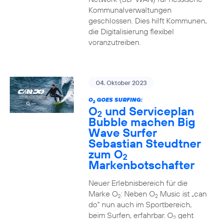
Kommunalverwaltungen
geschlossen. Dies hilft Kommunen,
die Digitalisierung flexibel
voranzutreiben.
04. Oktober 2023
O
GOES SURFING:
2
O
und Serviceplan
2
Bubble machen Big
Wave Surfer
Sebastian Steudtner
zum O
2
Markenbotschafter
Neuer Erlebnisbereich für die
Marke O
: Neben O
Music ist „can
2
2
do“ nun auch im Sportbereich,
beim Surfen, erfahrbar. O
geht
2