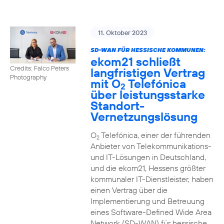
11. Oktober 2023
SD-WAN FÜR HESSISCHE KOMMUNEN:
ekom21 schließt
Credits: Falco Peters
langfristigen Vertrag
Photography
mit O
Telefónica
2
über leistungsstarke
Standort-
Vernetzungslösung
O
Telefónica, einer der führenden
2
Anbieter von Telekommunikations-
und IT-Lösungen in Deutschland,
und die ekom21, Hessens größter
kommunaler IT-Dienstleister, haben
einen Vertrag über die
Implementierung und Betreuung
eines Software-Defined Wide Area
Network (SD-WAN) für hessische