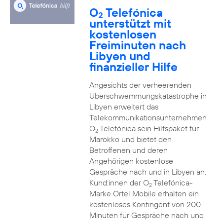
O
Telefónica
2
unterstützt mit
kostenlosen
Freiminuten nach
Libyen und
finanzieller Hilfe
Angesichts der verheerenden
Überschwemmungskatastrophe in
Libyen erweitert das
Telekommunikationsunternehmen
O
Telefónica sein Hilfspaket für
2
Marokko und bietet den
Betroffenen und deren
Angehörigen kostenlose
Gespräche nach und in Libyen an.
Kund:innen der O
Telefónica-
2
Marke Ortel Mobile erhalten ein
kostenloses Kontingent von 200
Minuten für Gespräche nach und