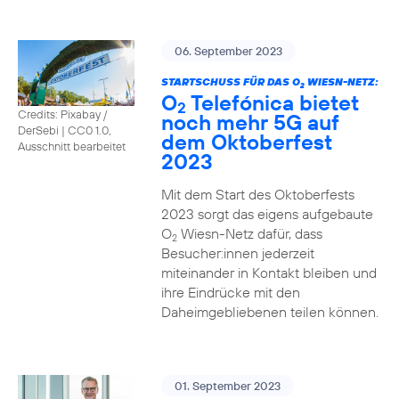
06. September 2023
STARTSCHUSS FÜR DAS O
WIESN-NETZ:
2
O
Telefónica bietet
2
Credits: Pixabay /
noch mehr 5G auf
DerSebi
|
CC0 1.0,
dem Oktoberfest
Ausschnitt bearbeitet
2023
Mit dem Start des Oktoberfests
2023 sorgt das eigens aufgebaute
O
Wiesn-Netz dafür, dass
2
Besucher:innen jederzeit
miteinander in Kontakt bleiben und
ihre Eindrücke mit den
Daheimgebliebenen teilen können.
01. September 2023