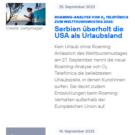
25. September 2023
ROAMING-ANALYSE VON O
TELEFÓNICA
2
ZUM WELTTOURISMUSTAG 2023:
Serbien überholt die
Credits: Gettyimages
USA als Urlaubsland
Kein Urlaub ohne Roaming:
Anlässlich des Welttourismustages
am 27. September nennt die neue
Roaming-Analyse von O
2
Telefónica die beliebtesten
Urlaubsziele, in denen Kund:innen
surfen. Sie deckt zudem
Entwicklungen beim Roaming-
Verhalten außerhalb der
Europäischen Union auf.
14. September 2023