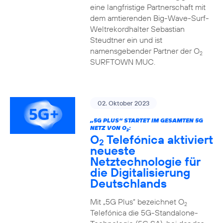
eine langfristige Partnerschaft mit
dem amtierenden Big-Wave-Surf-
Weltrekordhalter Sebastian
Steudtner ein und ist
namensgebender Partner der O
2
SURFTOWN MUC.
02. Oktober 2023
„5G PLUS“ STARTET IM GESAMTEN 5G
NETZ VON O
:
2
O
Telefónica aktiviert
2
neueste
Netztechnologie für
die Digitalisierung
Deutschlands
Mit „5G Plus“ bezeichnet O
2
Telefónica die 5G-Standalone-