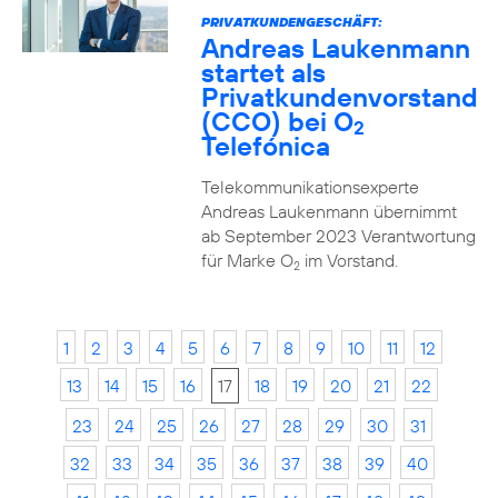
PRIVATKUNDENGESCHÄFT:
Andreas Laukenmann
startet als
Privatkundenvorstand
(CCO) bei O
2
Telefónica
Telekommunikationsexperte
Andreas Laukenmann übernimmt
ab September 2023 Verantwortung
für Marke O
im Vorstand.
2
1
2
3
4
5
6
7
8
9
10
11
12
13
14
15
16
17
18
19
20
21
22
23
24
25
26
27
28
29
30
31
32
33
34
35
36
37
38
39
40