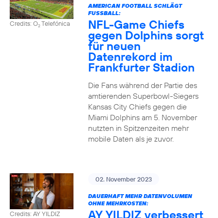
AMERICAN FOOTBALL SCHLÄGT
FUSSBALL:
NFL-Game Chiefs
Credits: O
Telefónica
2
gegen Dolphins sorgt
für neuen
Datenrekord im
Frankfurter Stadion
Die Fans während der Partie des
amtierenden Superbowl-Siegers
Kansas City Chiefs gegen die
Miami Dolphins am 5. November
nutzten in Spitzenzeiten mehr
mobile Daten als je zuvor.
02. November 2023
DAUERHAFT MEHR DATENVOLUMEN
OHNE MEHRKOSTEN:
AY YILDIZ verbessert
Credits: AY YILDIZ