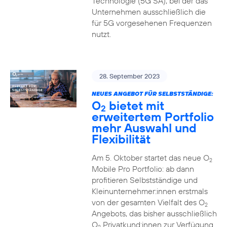
Technologie (5G SA), bei der das
Unternehmen ausschließlich die
für 5G vorgesehenen Frequenzen
nutzt.
28. September 2023
NEUES ANGEBOT FÜR SELBSTSTÄNDIGE:
O
bietet mit
2
erweitertem Portfolio
mehr Auswahl und
Flexibilität
Am 5. Oktober startet das neue O
2
Mobile Pro Portfolio: ab dann
profitieren Selbstständige und
Kleinunternehmer:innen erstmals
von der gesamten Vielfalt des O
2
Angebots, das bisher ausschließlich
O
Privatkund:innen zur Verfügung