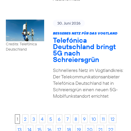
30. Juni 2026
BESSERES NETZ FÜR DAS VOGTLAND
Telefónica
Credits: Telefónica
Deutschland bringt
Deutschland
5G nach
Schreiersgrün
Schnelleres Netz im Vogtlandkreis:
Der Telekommunikationsanbieter
Telefónica Deutschland hat in
Schreiersgrün einen neuen 5G-
Mobilfunkstandort errichtet
1
2
3
4
5
6
7
8
9
10
11
12
13
14
15
16
17
18
19
20
21
22