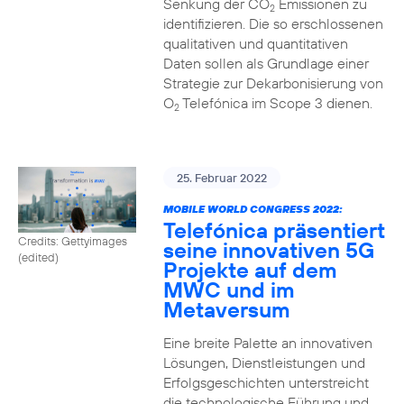
Senkung der CO
Emissionen zu
2
identifizieren. Die so erschlossenen
qualitativen und quantitativen
Daten sollen als Grundlage einer
Strategie zur Dekarbonisierung von
O
Telefónica im Scope 3 dienen.
2
25. Februar 2022
MOBILE WORLD CONGRESS 2022:
Telefónica präsentiert
Credits: Gettyimages
seine innovativen 5G
(edited)
Projekte auf dem
MWC und im
Metaversum
Eine breite Palette an innovativen
Lösungen, Dienstleistungen und
Erfolgsgeschichten unterstreicht
die technologische Führung und