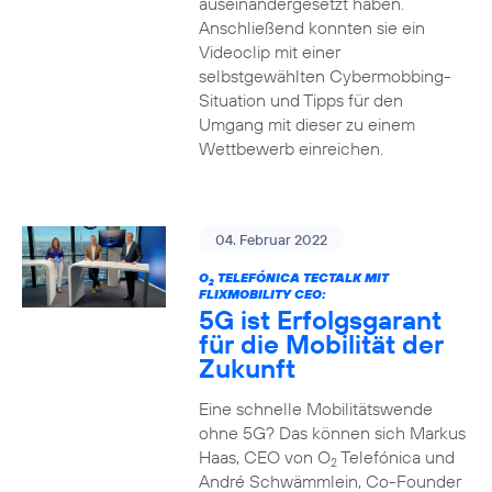
auseinandergesetzt haben.
Anschließend konnten sie ein
Videoclip mit einer
selbstgewählten Cybermobbing-
Situation und Tipps für den
Umgang mit dieser zu einem
Wettbewerb einreichen.
04. Februar 2022
O
TELEFÓNICA TECTALK MIT
2
FLIXMOBILITY CEO:
5G ist Erfolgsgarant
für die Mobilität der
Zukunft
Eine schnelle Mobilitätswende
ohne 5G? Das können sich Markus
Haas, CEO von O
Telefónica und
2
André Schwämmlein, Co-Founder