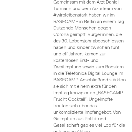
Gemeinsam mit dem Arzt Daniel
Termann und dem Ärzteteam von
#wirbleibenstark haben wir im
BASECAMP in Berlin an einem Tag
Dutzende Menschen gegen
Corona geimpft. Bürger:innen, die
das 30. Lebensjahr abgeschlossen
haben und Kinder zwischen fünf
und elf Jahren, kamen zur
kostenlosen Erst- und
Zweitimpfung sowie zum Boostern
in die Telefónica Digital Lounge im
BASECAMP. Anschließend stärkten
sie sich mit einem extra für den
Impftag konzipierten „BASECAMP
Frucht Cocktail“. Ungeimpfte
freuten sich über das
unkomplizierte Impfangebot. Von
Geimpften aus Politik und
Gesellschaft gab es viel Lob für die
gelungene Aktion.