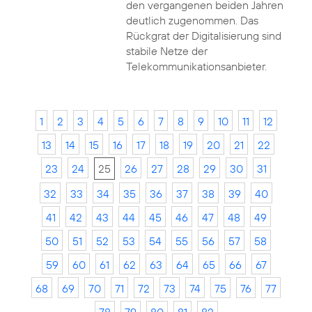
den vergangenen beiden Jahren
deutlich zugenommen. Das
Rückgrat der Digitalisierung sind
stabile Netze der
Telekommunikationsanbieter.
1
2
3
4
5
6
7
8
9
10
11
12
13
14
15
16
17
18
19
20
21
22
23
24
25
26
27
28
29
30
31
32
33
34
35
36
37
38
39
40
41
42
43
44
45
46
47
48
49
50
51
52
53
54
55
56
57
58
59
60
61
62
63
64
65
66
67
68
69
70
71
72
73
74
75
76
77