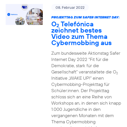
08. Februar 2022
PROJEKTTAG ZUM SAFER INTERNET DAY:
O
Telefónica
2
zeichnet bestes
Video zum Thema
Cybermobbing aus
Zum bundesweite Aktionstag Safer
Internet Day 2022 “Fit für die
Demokratie, stark für die
Gesellschaft” veranstaltete die O
2
Initiative „WAKE UP!“ einen
Cybermobbing-Projekttag für
Schüler:innen. Der Projekttag
schloss sich an eine Reihe von
Workshops an, in denen sich knapp
1.000 Jugendliche in den
vergangenen Monaten mit dem
Thema Cybermobbing