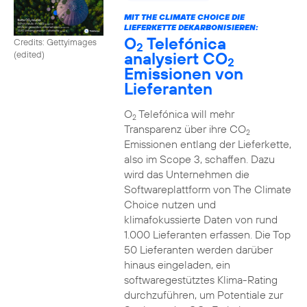
MIT THE CLIMATE CHOICE DIE
LIEFERKETTE DEKARBONISIEREN:
O
Telefónica
Credits: Gettyimages
2
analysiert CO
(edited)
2
Emissionen von
Lieferanten
O
Telefónica will mehr
2
Transparenz über ihre CO
2
Emissionen entlang der Lieferkette,
also im Scope 3, schaffen. Dazu
wird das Unternehmen die
Softwareplattform von The Climate
Choice nutzen und
klimafokussierte Daten von rund
1.000 Lieferanten erfassen. Die Top
50 Lieferanten werden darüber
hinaus eingeladen, ein
softwaregestütztes Klima-Rating
durchzuführen, um Potentiale zur