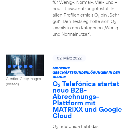
für Wenig-, Normal-, Viel- und –
neu - Powernutzer getestet. In
allen Profilen erhielt O
ein „Sehr
2
gut“. Den Testsieg holte sich O
2
jeweils in den Kategorien „Wenig-
und Normalnutzer“.
02. März 2022
MODERNE
GESCHÄFTSKUNDENLÖSUNGEN IN DER
CLOUD:
Credits: Gettyimages
O
Telefónica startet
(edited)
2
neue B2B-
Abrechnungs-
Plattform mit
MATRIXX und Google
Cloud
O
Telefónica hebt das
2