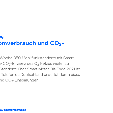
 O
:
2
tromverbrauch und CO
-
2
ro Woche 350 Mobilfunkstandorte mit Smart
ie CO
-Effizienz des O
Netzes weiter zu
2
2
 Standorte über Smart Meter. Bis Ende 2021 ist
 Telefónica Deutschland erwartet durch diese
und CO
-Einsparungen.
2
ND SERIENSPASS: