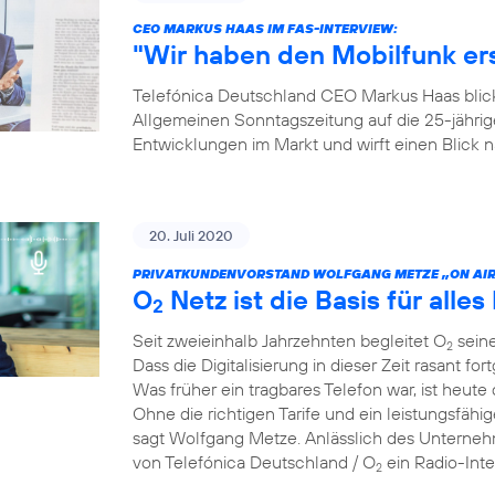
CEO MARKUS HAAS IM FAS-INTERVIEW:
"Wir haben den Mobilfunk e
Telefónica Deutschland CEO Markus Haas blickt
Allgemeinen Sonntagszeitung auf die 25-jähri
Entwicklungen im Markt und wirft einen Blick
20. Juli 2020
PRIVATKUNDENVORSTAND WOLFGANG METZE „ON AIR
O
Netz ist die Basis für alles 
2
Seit zweieinhalb Jahrzehnten begleitet O
seine
2
Dass die Digitalisierung in dieser Zeit rasant for
Was früher ein tragbares Telefon war, ist heute 
Ohne die richtigen Tarife und ein leistungsfähi
sagt Wolfgang Metze. Anlässlich des Unterneh
von Telefónica Deutschland / O
ein Radio-Int
2