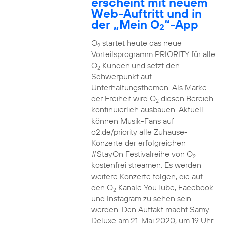
erscheint mit neuem
Web-Auftritt und in
der „Mein O
“-App
2
O
startet heute das neue
2
Vorteilsprogramm PRIORITY für alle
O
Kunden und setzt den
2
Schwerpunkt auf
Unterhaltungsthemen. Als Marke
der Freiheit wird O
diesen Bereich
2
kontinuierlich ausbauen. Aktuell
können Musik-Fans auf
o2.de/priority alle Zuhause-
Konzerte der erfolgreichen
#StayOn Festivalreihe von O
2
kostenfrei streamen. Es werden
weitere Konzerte folgen, die auf
den O
Kanäle YouTube, Facebook
2
und Instagram zu sehen sein
werden. Den Auftakt macht Samy
Deluxe am 21. Mai 2020, um 19 Uhr.