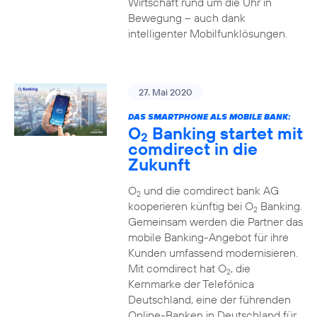
Wirtschaft rund um die Uhr in
Bewegung – auch dank
intelligenter Mobilfunklösungen.
27. Mai 2020
DAS SMARTPHONE ALS MOBILE BANK:
O
Banking startet mit
2
comdirect in die
Zukunft
O
und die comdirect bank AG
2
kooperieren künftig bei O
Banking.
2
Gemeinsam werden die Partner das
mobile Banking-Angebot für ihre
Kunden umfassend modernisieren.
Mit comdirect hat O
, die
2
Kernmarke der Telefónica
Deutschland, eine der führenden
Online-Banken in Deutschland für